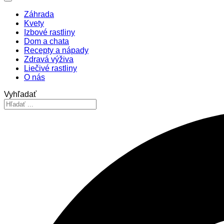
Záhrada
Kvety
Izbové rastliny
Dom a chata
Recepty a nápady
Zdravá výživa
Liečivé rastliny
O nás
Vyhľadať