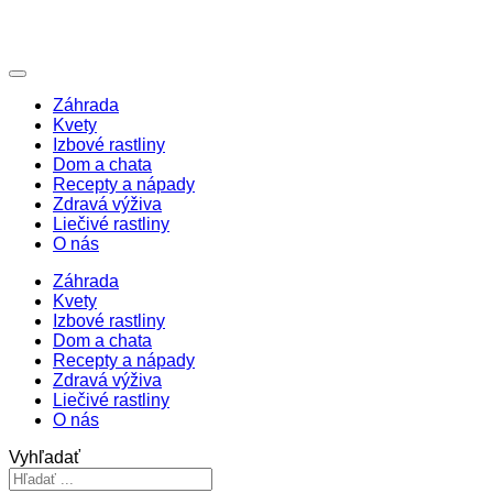
Záhrada
Kvety
Izbové rastliny
Dom a chata
Recepty a nápady
Zdravá výživa
Liečivé rastliny
O nás
Záhrada
Kvety
Izbové rastliny
Dom a chata
Recepty a nápady
Zdravá výživa
Liečivé rastliny
O nás
Vyhľadať