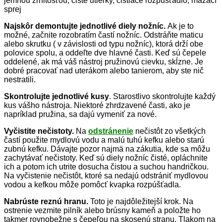
jemnou zrnitosťou, čisté utierky, čistiace rozpúšťadlo, mazací
sprej
Najskôr demontujte jednotlivé diely nožníc.
Ak je to
možné, začnite rozobratím častí nožníc. Odstráňte maticu
alebo skrutku ( v závislosti od typu nožníc), ktorá drží obe
polovice spolu, a oddeľte dve hlavné časti. Keď sú čepele
oddelené, ak má váš nástroj pružinovú cievku, skĺzne. Je
dobré pracovať nad uterákom alebo tanierom, aby ste nič
nestratili.
Skontrolujte jednotlivé kusy
. Starostlivo skontrolujte každý
kus vášho nástroja. Niektoré zhrdzavené časti, ako je
napríklad pružina, sa dajú vymeniť za nové.
Vyčistite nečistoty.
Na
odstránenie
nečistôt zo všetkých
častí použite mydlovú vodu a malú tuhú kefku alebo starú
zubnú kefku. Dávajte pozor najmä na zákutia, kde sa môžu
zachytávať nečistoty. Keď sú diely nožníc čisté, opláchnite
ich a potom ich utrite dosucha čistou a suchou handričkou.
Na vyčistenie nečistôt, ktoré sa nedajú odstrániť mydlovou
vodou a kefkou môže pomôcť kvapka rozpúšťadla.
Nabrúste reznú hranu.
Toto je najdôležitejší krok. Na
ostrenie vezmite pilník alebo brúsny kameň a položte ho
takmer rovnobežne s čepeľou na skosenú stranu. Tlakom na