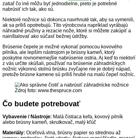
zatiaľ čo iné môžu byť jednodielne, preto je potrebné
nabrúsiť ich tak, ako sú.
Niektoré nožnice sú dokonca navrhnuté tak, aby sa vymenili,
ak sa príliš opotrebujú. Títo výrobcovia napríklad vyrábajú
náhradné pružiny a rezacie nože, ktoré si môžete zakúpiť a
nainštalovať ako súčasť bežnej údržby.
Brúsenie čepele je možné vykonať pomocou kovového
pilníka, ale lepším nástrojom je brúsny kameň, ktorý
poskytne rovnomernejšie nabrúsenie ostria. Aj keď to niektorí
z vás určite skúšali, používať na brúsenie záhradníckych
nožníc výkonnú stolnú brúsku zvyčajne nie je dobrý nápad,
pretože brúsne kamene sú príliš hrubé na malú čepeľ nožníc.
Zdroj foto: www.thespruce.com
Čo budete potrebovať
Vybavenie / Nástroje:
Malá čistiaca kefa, kovový pilník
alebo brúsny kameň, skrutkovač, malý kľúč
Materiály:
Oceľová vlna, brúsny papier so strednou až