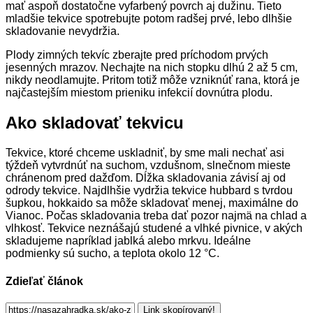
mať aspoň dostatočne vyfarbený povrch aj dužinu. Tieto
mladšie tekvice spotrebujte potom radšej prvé, lebo dlhšie
skladovanie nevydržia.
Plody zimných tekvíc zberajte pred príchodom prvých
jesenných mrazov. Nechajte na nich stopku dlhú 2 až 5 cm,
nikdy neodlamujte. Pritom totiž môže vzniknúť rana, ktorá je
najčastejším miestom prieniku infekcií dovnútra plodu.
Ako skladovať tekvicu
Tekvice, ktoré chceme uskladniť, by sme mali nechať asi
týždeň vytvrdnúť na suchom, vzdušnom, slnečnom mieste
chránenom pred dažďom. Dĺžka skladovania závisí aj od
odrody tekvice. Najdlhšie vydržia tekvice hubbard s tvrdou
šupkou, hokkaido sa môže skladovať menej, maximálne do
Vianoc. Počas skladovania treba dať pozor najmä na chlad a
vlhkosť. Tekvice neznášajú studené a vlhké pivnice, v akých
skladujeme napríklad jablká alebo mrkvu. Ideálne
podmienky sú sucho, a teplota okolo 12 °C.
Zdieľať článok
Link skopírovaný!