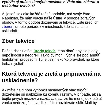
vydržia aj počas zimných mesiacov. Viete ako zbierať a
uskladniť tekvicu?
Aj jeseň, tak ako každé ročné obdobie, má svoje čaro.
Napríklad, že nám vracia naše úsilie v podobe zdravých
plodov. V tomto období dozrievajú aj tekvice. Ešte pred ich
zberom
urobte poriadok v miestnosti, kde ich chcete
uskladniť.
Zber tekvice
Počas zberu vašej
úrody tekvíc
treba dbať, aby ste plody
nepoškodili a neodreli. Takto by mohli rýchlejšie podľahnúť
hnilobným procesom. Tu je tiež niekoľko pravidiel, na ktoré
treba myslieť.
Ktorá tekvica je zrelá a pripravená na
uskladnenie?
Ak máte na dlhom výhonku nasadených viac tekvíc,
dozretejšie sú najbližšie ku koreňu rastliny. V prípade, ak sa
bojíte prvých mrazov a nazdávate sa, že tie menej dozreté už
vonku nedozrejú, nevadí, keď ich pozbierate skôr. Mali by