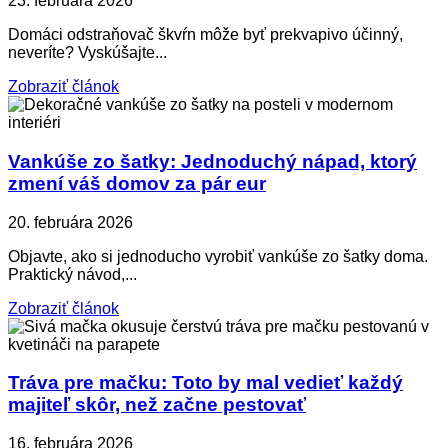
23. februára 2026
Domáci odstraňovač škvŕn môže byť prekvapivo účinný,
neveríte? Vyskúšajte...
Zobraziť článok
Vankúše zo šatky: Jednoduchý nápad, ktorý
zmení váš domov za pár eur
20. februára 2026
Objavte, ako si jednoducho vyrobiť vankúše zo šatky doma.
Praktický návod,...
Zobraziť článok
Tráva pre mačku: Toto by mal vedieť každý
majiteľ skôr, než začne pestovať
16. februára 2026