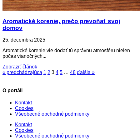
Aromatické korenie, prečo prevoňať svoj
domov
25. decembra 2025
Aromatické korenie vie dodať tú správnu atmosféru nielen
počas vianočných...
Zobraziť článok
« predchádzajúca
1
2
3
4
5
…
48
ďalšia »
O portáli
Kontakt
Cookies
Všeobecné obchodné podmienky
Kontakt
Cookies
Všeobecné obchodné podmienky