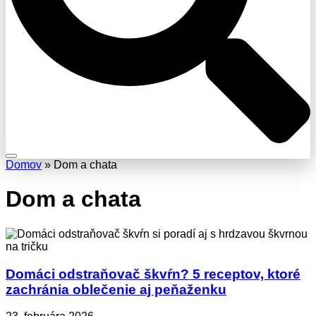
Domov
» Dom a chata
Dom a chata
Domáci odstraňovač škvŕn? 5 receptov, ktoré
zachránia oblečenie aj peňaženku