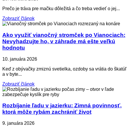
Prečo je tráva pre mačku dôležitá a čo treba vedieť o jej...
Zobraziť článok
Ako využiť vianočný stromček po Vianociach:
Nevyhadzujte ho, v záhrade má ešte veľkú
hodnotu
10. januára 2026
Keď z obývačky zmiznú svetielka, ozdoby sa vrátia do škatúľ
a v byte...
Zobraziť článok
Rozbíjanie ľadu v jazierku: Zimná povinnosť,
ktorá môže rybám zachrániť život
9. januára 2026