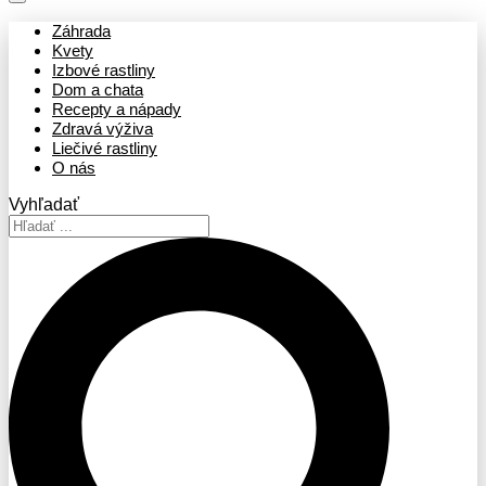
Záhrada
Kvety
Izbové rastliny
Dom a chata
Recepty a nápady
Zdravá výživa
Liečivé rastliny
O nás
Vyhľadať