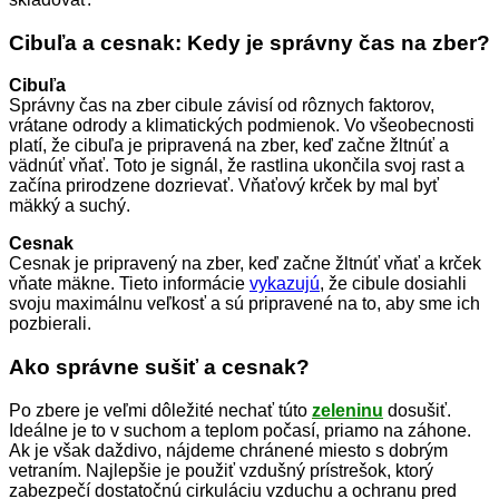
Cibuľa a cesnak: Kedy je správny čas na zber?
Cibuľa
Správny čas na zber cibule závisí od rôznych faktorov,
vrátane odrody a klimatických podmienok. Vo všeobecnosti
platí, že cibuľa je pripravená na zber, keď začne žltnúť a
vädnúť vňať. Toto je signál, že rastlina ukončila svoj rast a
začína prirodzene dozrievať. Vňaťový krček by mal byť
mäkký a suchý.
Cesnak
Cesnak je pripravený na zber, keď začne žltnúť vňať a krček
vňate mäkne. Tieto informácie
vykazujú
, že cibule dosiahli
svoju maximálnu veľkosť a sú pripravené na to, aby sme ich
pozbierali.
Ako správne sušiť a cesnak?
Po zbere je veľmi dôležité nechať túto
zeleninu
dosušiť.
Ideálne je to v suchom a teplom počasí, priamo na záhone.
Ak je však daždivo, nájdeme chránené miesto s dobrým
vetraním. Najlepšie je použiť vzdušný prístrešok, ktorý
zabezpečí dostatočnú cirkuláciu vzduchu a ochranu pred