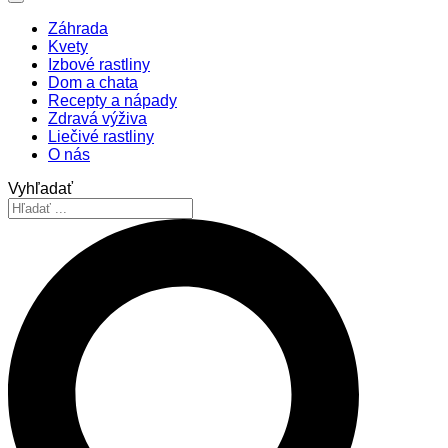
Záhrada
Kvety
Izbové rastliny
Dom a chata
Recepty a nápady
Zdravá výživa
Liečivé rastliny
O nás
Vyhľadať