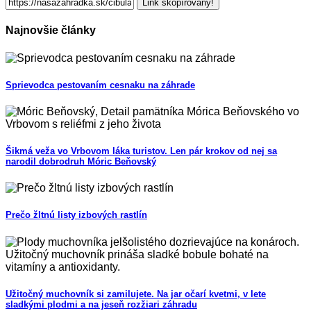
Link skopírovaný!
Najnovšie články
Sprievodca pestovaním cesnaku na záhrade
Šikmá veža vo Vrbovom láka turistov. Len pár krokov od nej sa
narodil dobrodruh Móric Beňovský
Prečo žltnú listy izbových rastlín
Užitočný muchovník si zamilujete. Na jar očarí kvetmi, v lete
sladkými plodmi a na jeseň rozžiari záhradu