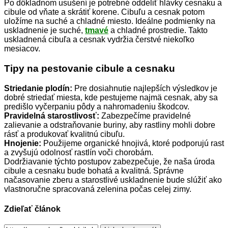
Po dôkladnom usušení je potrebné oddeliť hlávky cesnaku a
cibule od vňate a skrátiť korene. Cibuľu a cesnak potom
uložíme na suché a chladné miesto. Ideálne podmienky na
uskladnenie je suché,
tmavé
a chladné prostredie. Takto
uskladnená cibuľa a cesnak vydržia čerstvé niekoľko
mesiacov.
Tipy na pestovanie cibule a cesnaku
Striedanie plodín:
Pre dosiahnutie najlepších výsledkov je
dobré striedať miesta, kde pestujeme najmä cesnak, aby sa
predišlo vyčerpaniu pôdy a nahromadeniu škodcov.
Pravidelná starostlivosť:
Zabezpečíme pravidelné
zalievanie a odstraňovanie buriny, aby rastliny mohli dobre
rásť a produkovať kvalitnú cibuľu.
Hnojenie:
Použijeme organické hnojivá, ktoré podporujú rast
a zvyšujú odolnosť rastlín voči chorobám.
Dodržiavanie týchto postupov zabezpečuje, že naša úroda
cibule a cesnaku bude bohatá a kvalitná. Správne
načasovanie zberu a starostlivé uskladnenie bude slúžiť ako
vlastnoručne spracovaná zelenina počas celej zimy.
Zdieľať článok