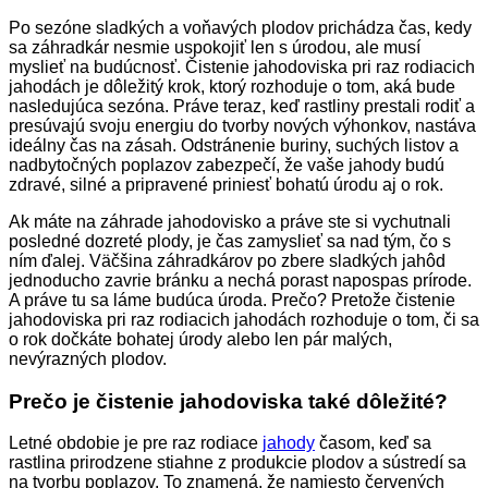
Po sezóne sladkých a voňavých plodov prichádza čas, kedy
sa záhradkár nesmie uspokojiť len s úrodou, ale musí
myslieť na budúcnosť. Čistenie jahodoviska pri raz rodiacich
jahodách je dôležitý krok, ktorý rozhoduje o tom, aká bude
nasledujúca sezóna. Práve teraz, keď rastliny prestali rodiť a
presúvajú svoju energiu do tvorby nových výhonkov, nastáva
ideálny čas na zásah. Odstránenie buriny, suchých listov a
nadbytočných poplazov zabezpečí, že vaše jahody budú
zdravé, silné a pripravené priniesť bohatú úrodu aj o rok.
Ak máte na záhrade jahodovisko a práve ste si vychutnali
posledné dozreté plody, je čas zamyslieť sa nad tým, čo s
ním ďalej. Väčšina záhradkárov po zbere sladkých jahôd
jednoducho zavrie bránku a nechá porast napospas prírode.
A práve tu sa láme budúca úroda. Prečo? Pretože čistenie
jahodoviska pri raz rodiacich jahodách rozhoduje o tom, či sa
o rok dočkáte bohatej úrody alebo len pár malých,
nevýrazných plodov.
Prečo je čistenie jahodoviska také dôležité?
Letné obdobie je pre raz rodiace
jahody
časom, keď sa
rastlina prirodzene stiahne z produkcie plodov a sústredí sa
na tvorbu poplazov. To znamená, že namiesto červených