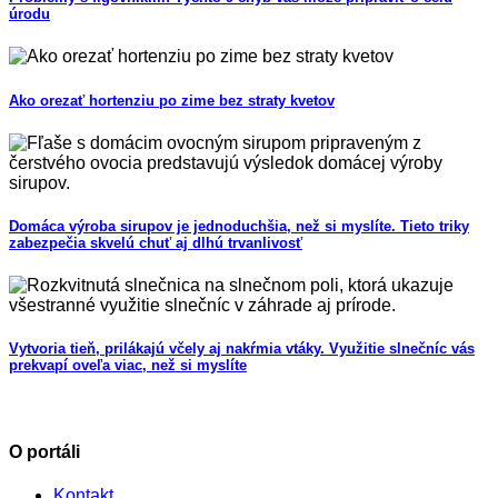
úrodu
Ako orezať hortenziu po zime bez straty kvetov
Domáca výroba sirupov je jednoduchšia, než si myslíte. Tieto triky
zabezpečia skvelú chuť aj dlhú trvanlivosť
Vytvoria tieň, prilákajú včely aj nakŕmia vtáky. Využitie slnečníc vás
prekvapí oveľa viac, než si myslíte
O portáli
Kontakt