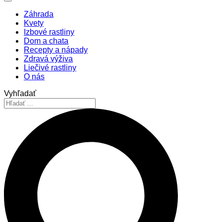
Záhrada
Kvety
Izbové rastliny
Dom a chata
Recepty a nápady
Zdravá výživa
Liečivé rastliny
O nás
Vyhľadať