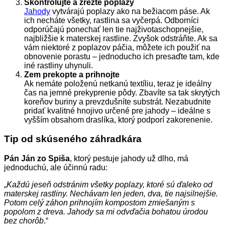
Skontrolujte a zrežte poplazy
Jahody
vytvárajú poplazy ako na bežiacom páse. Ak
ich necháte všetky, rastlina sa vyčerpá. Odborníci
odporúčajú ponechať len tie najživotaschopnejšie,
najbližšie k materskej rastline. Zvyšok odstráňte. Ak sa
vám niektoré z poplazov páčia, môžete ich použiť na
obnovenie porastu – jednoducho ich presaďte tam, kde
iné rastliny uhynuli.
Zem prekopte a prihnojte
Ak nemáte položenú netkanú textíliu, teraz je ideálny
čas na jemné prekyprenie pôdy. Zbavíte sa tak skrytých
koreňov buriny a prevzdušníte substrát. Nezabudnite
pridať kvalitné hnojivo určené pre jahody – ideálne s
vyšším obsahom draslíka, ktorý podporí zakorenenie.
Tip od skúseného záhradkára
Pán Ján zo Spiša
, ktorý pestuje jahody už dlho, má
jednoduchú, ale účinnú radu:
„
Každú jeseň odstránim všetky poplazy, ktoré sú ďaleko od
materskej rastliny. Nechávam len jeden, dva, tie najsilnejšie.
Potom celý záhon prihnojím kompostom zmiešaným s
popolom z dreva. Jahody sa mi odvďačia bohatou úrodou
bez chorôb
.“