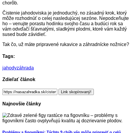
chorôb.
Čistenie jahodoviska je jednoduchý, no zásadný krok, ktorý
môže rozhodnúť o celej nasledujúcej sezóne. Nepodceňujte
ho – venujte porastu hodinku svojho času a budúci rok sa
vám odvďačí šťavnatými, sladkými plodmi, ktoré vám každý
sused bude závidieť.
Tak čo, už máte pripravené rukavice a záhradnícke nožnice?
Tags:
jahody
záhrada
Zdieľať článok
Link skopírovaný!
Najnovšie články
Problémy s figovníkmi: Týchto 9 chýb vás môže pripraviť o celú