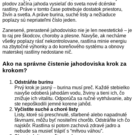
plodov začína jahoda vysielať do sveta nové dcérske
rastliny. Práve v tomto čase potrebuje dostatok priestoru,
živín a svetla. A práve burina, suché listy a nežiaduce
poplazy sú nepriateľmi číslo jeden.
Zanesené, prerastené jahodovisko nie je len neestetické – je
to raj pre škodcov, choroby a plesne. Navyše, ak necháme
všetky poplazy rásť nekontrolovane, rastlina minie energiu
na zbytočné výhonky a do koreňového systému a obnovy
materskej rastliny nedostane nič.
Ako na správne čistenie jahodoviska krok za
krokom?
Odstráňte burinu
Prvý krok je jasný – burina musí preč. Každé stebielko
navyše odoberá jahodám vodu, živiny a tieni ich, čo
znižuje ich vitalitu. Odporúča sa ručné vytrhávanie, aby
ste nepoškodili jemné korene jahôd.
Vyčistite suché a choré listy
Listy, ktoré sú preschnuté, sfarbené alebo napadnuté
škvrnami, môžu byť nositeľmi chorôb. Odstráňte ich čo
najskôr. Rastlina si potom zachová zdravé jadro a
nebude sa musieť trápiť s “mŕtvou váhou”.