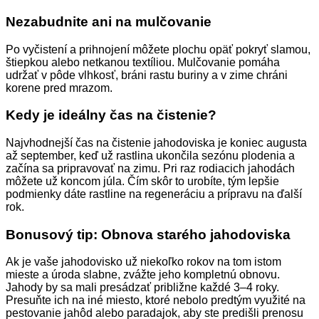
Nezabudnite ani na mulčovanie
Po vyčistení a prihnojení môžete plochu opäť pokryť slamou,
štiepkou alebo netkanou textíliou. Mulčovanie pomáha
udržať v pôde vlhkosť, bráni rastu buriny a v zime chráni
korene pred mrazom.
Kedy je ideálny čas na čistenie?
Najvhodnejší čas na čistenie jahodoviska je koniec augusta
až september, keď už rastlina ukončila sezónu plodenia a
začína sa pripravovať na zimu. Pri raz rodiacich jahodách
môžete už koncom júla. Čím skôr to urobíte, tým lepšie
podmienky dáte rastline na regeneráciu a prípravu na ďalší
rok.
Bonusový tip: Obnova starého jahodoviska
Ak je vaše jahodovisko už niekoľko rokov na tom istom
mieste a úroda slabne, zvážte jeho kompletnú obnovu.
Jahody by sa mali presádzať približne každé 3–4 roky.
Presuňte ich na iné miesto, ktoré nebolo predtým využité na
pestovanie jahôd alebo paradajok, aby ste predišli prenosu