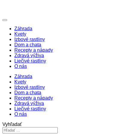
Záhrada
Kvety
Izbové rastliny
Dom a chata
Recepty a nápady
Zdravá výživa
Liečivé rastliny
O nás
Záhrada
Kvety
Izbové rastliny
Dom a chata
Recepty a nápady
Zdravá výživa
Liečivé rastliny
O nás
Vyhľadať