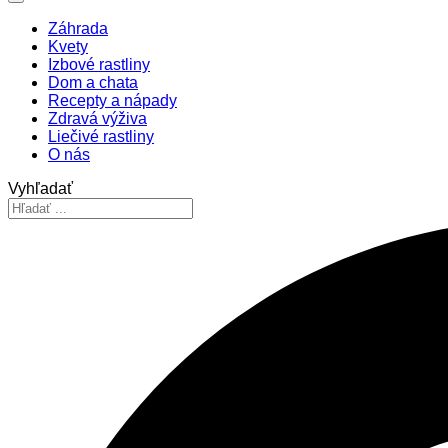
Záhrada
Kvety
Izbové rastliny
Dom a chata
Recepty a nápady
Zdravá výživa
Liečivé rastliny
O nás
Vyhľadať