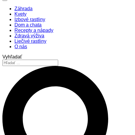
Záhrada
Kvety
Izbové rastliny
Dom a chata
Recepty a nápady
Zdravá výživa
Liečivé rastliny
O nás
Vyhľadať