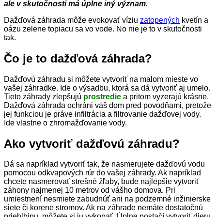
ale v skutočnosti má úplne iný význam.
Dažďová záhrada môže evokovať víziu
zatopených
kvetín a
oázu zelene topiacu sa vo vode. No nie je to v skutočnosti
tak.
Čo je to dažďová záhrada?
Dažďovú záhradu si môžete vytvoriť na malom mieste vo
vašej záhradke. Ide o výsadbu, ktorá sa dá vytvoriť aj umelo.
Tieto záhrady zlepšujú
prostredie
a pritom vyzerajú krásne.
Dažďová záhrada ochráni váš dom pred povodňami, pretože
jej funkciou je práve infiltrácia a filtrovanie dažďovej vody.
Ide vlastne o zhromažďovanie vody.
Ako vytvoriť dažďovú záhradu?
Dá sa napríklad vytvoriť tak, že nasmerujete dažďovú vodu
pomocou odkvapových rúr do vašej záhrady. Ak napríklad
chcete nasmerovať strešné žľaby, bude najlepšie vytvoriť
záhony najmenej 10 metrov od vášho domova. Pri
umiestnení nesmiete zabudnúť ani na podzemné inžinierske
siete či korene stromov. Ak na záhrade nemáte dostatočnú
priehlbinu, môžete si ju vykopať. Úplne postačí vytvoriť dieru