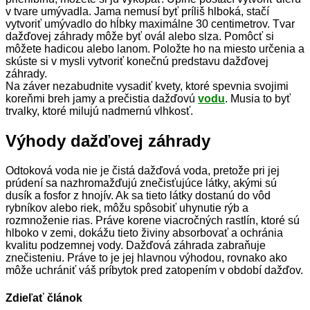
v tvare umývadla. Jama nemusí byť príliš hlboká, stačí
vytvoriť umývadlo do hĺbky maximálne 30 centimetrov. Tvar
dažďovej záhrady môže byť ovál alebo slza. Pomôcť si
môžete hadicou alebo lanom. Položte ho na miesto určenia a
skúste si v mysli vytvoriť konečnú predstavu dažďovej
záhrady.
Na záver nezabudnite vysadiť kvety, ktoré spevnia svojimi
koreňmi breh jamy a prečistia dažďovú
vodu
. Musia to byť
trvalky, ktoré milujú nadmernú vlhkosť.
Výhody dažďovej záhrady
Odtoková voda nie je čistá dažďová voda, pretože pri jej
prúdení sa nazhromažďujú znečisťujúce látky, akými sú
dusík a fosfor z hnojív. Ak sa tieto látky dostanú do vôd
rybníkov alebo riek, môžu spôsobiť uhynutie rýb a
rozmnoženie rias. Práve korene viacročných rastlín, ktoré sú
hlboko v zemi, dokážu tieto živiny absorbovať a ochránia
kvalitu podzemnej vody. Dažďová záhrada zabraňuje
znečisteniu. Práve to je jej hlavnou výhodou, rovnako ako
môže uchrániť váš príbytok pred zatopením v období dažďov.
Zdieľať článok