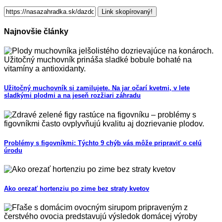
Link skopírovaný!
Najnovšie články
Užitočný muchovník si zamilujete. Na jar očarí kvetmi, v lete
sladkými plodmi a na jeseň rozžiari záhradu
Problémy s figovníkmi: Týchto 9 chýb vás môže pripraviť o celú
úrodu
Ako orezať hortenziu po zime bez straty kvetov