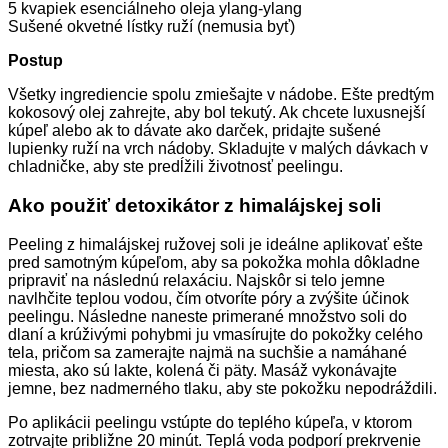
5 kvapiek esenciálneho oleja ylang-ylang
Sušené okvetné lístky ruží (nemusia byť)
Postup
Všetky ingrediencie spolu zmiešajte v nádobe. Ešte predtým
kokosový olej zahrejte, aby bol tekutý. Ak chcete luxusnejší
kúpeľ alebo ak to dávate ako darček, pridajte sušené
lupienky ruží na vrch nádoby. Skladujte v malých dávkach v
chladničke, aby ste predĺžili životnosť peelingu.
Ako použiť detoxikátor z himalájskej soli
Peeling z himalájskej ružovej soli je ideálne aplikovať ešte
pred samotným kúpeľom, aby sa pokožka mohla dôkladne
pripraviť na následnú relaxáciu. Najskôr si telo jemne
navlhčite teplou vodou, čím otvoríte póry a zvýšite účinok
peelingu. Následne naneste primerané množstvo soli do
dlaní a krúživými pohybmi ju vmasírujte do pokožky celého
tela, pričom sa zamerajte najmä na suchšie a namáhané
miesta, ako sú lakte, kolená či päty. Masáž vykonávajte
jemne, bez nadmerného tlaku, aby ste pokožku nepodráždili.
Po aplikácii peelingu vstúpte do teplého kúpeľa, v ktorom
zotrvajte približne 20 minút. Teplá voda podporí prekrvenie