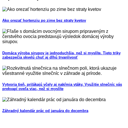
Ako orezať hortenziu po zime bez straty kvetov
Domáca výroba sirupov je jednoduchšia, než si myslíte. Tieto triky
zabezpečia skvelú chuť aj dlhú trvanlivosť
Vytvoria tieň, prilákajú včely aj nakŕmia vtáky. Využitie slnečníc vás
prekvapí oveľa viac, než si myslíte
Záhradný kalendár prác od januára do decembra