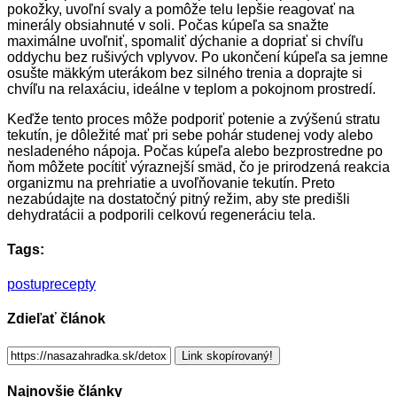
pokožky, uvoľní svaly a pomôže telu lepšie reagovať na
minerály obsiahnuté v soli. Počas kúpeľa sa snažte
maximálne uvoľniť, spomaliť dýchanie a dopriať si chvíľu
oddychu bez rušivých vplyvov. Po ukončení kúpeľa sa jemne
osušte mäkkým uterákom bez silného trenia a doprajte si
chvíľu na relaxáciu, ideálne v teplom a pokojnom prostredí.
Keďže tento proces môže podporiť potenie a zvýšenú stratu
tekutín, je dôležité mať pri sebe pohár studenej vody alebo
nesladeného nápoja. Počas kúpeľa alebo bezprostredne po
ňom môžete pocítiť výraznejší smäd, čo je prirodzená reakcia
organizmu na prehriatie a uvoľňovanie tekutín. Preto
nezabúdajte na dostatočný pitný režim, aby ste predišli
dehydratácii a podporili celkovú regeneráciu tela.
Tags:
postup
recepty
Zdieľať článok
Link skopírovaný!
Najnovšie články