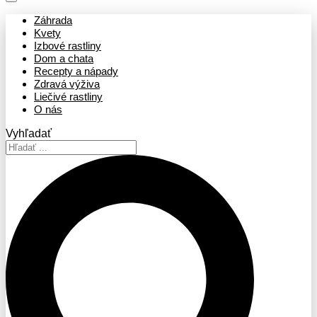
Záhrada
Kvety
Izbové rastliny
Dom a chata
Recepty a nápady
Zdravá výživa
Liečivé rastliny
O nás
Vyhľadať