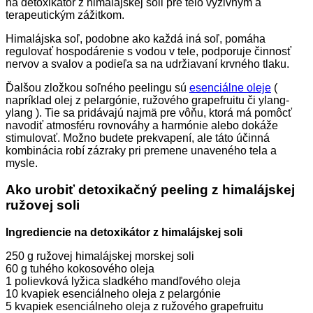
na detoxikátor z himalájskej soli pre telo výživným a
terapeutickým zážitkom.
Himalájska soľ, podobne ako každá iná soľ, pomáha
regulovať hospodárenie s vodou v tele, podporuje činnosť
nervov a svalov a podieľa sa na udržiavaní krvného tlaku.
Ďalšou zložkou soľného peelingu sú
esenciálne oleje
(
napríklad olej z pelargónie, ružového grapefruitu či ylang-
ylang ). Tie sa pridávajú najmä pre vôňu, ktorá má pomôcť
navodiť atmosféru rovnováhy a harmónie alebo dokáže
stimulovať. Možno budete prekvapení, ale táto účinná
kombinácia robí zázraky pri premene unaveného tela a
mysle.
Ako urobiť detoxikačný peeling z himalájskej
ružovej soli
Ingrediencie na detoxikátor z himalájskej soli
250 g ružovej himalájskej morskej soli
60 g tuhého kokosového oleja
1 polievková lyžica sladkého mandľového oleja
10 kvapiek esenciálneho oleja z pelargónie
5 kvapiek esenciálneho oleja z ružového grapefruitu