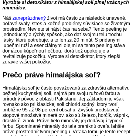
Vyrobte si detoxikátor z himalájskej soli plnej vzácnych
minerálov.
Náš
zaneprázdnený
život má často za následok unavené,
boľavé svaly, stres a kožné problémy súvisiace so životným
prostredím. Neviete si nájsť čas na seba? Tento peeling je
jednoduchý a rýchly spôsob, ako dať svojmu telu trochu
lásky, ktorú potrebuje, a to len za 20 minút. S pridanými
lupeňmi ruží a esenciálnymi olejmi sa tento peeling stáva
domácou kúpeľnou liečbou, ktorá tiež upokojuje a
revitalizuje pokožku. Vyrobte si detoxikátor, ktorý zlepší
zdravie vašej pokožky.
Prečo práve himalájska soľ?
Himalájska soľ je často považovaná za zdravšiu alternatívu
bežnej kuchynskej soli, najmä pre svoju ružovú farbu a
prírodný pôvod z oblasti Pakistanu. Jej základom je však
rovnako ako pri klasickej soli chlorid sodný, ktorý tvorí
približne 95 až 98 percent obsahu. Zvyšok predstavujú
stopové množstvá minerálov, ako sú železo, horčík, vápnik,
draslík či zinok. Práve tieto minerály jej dodávajú typickú
farbu. Spomínané minerály do tela preniknú oveľa ľahšie
práve prostredníctvom peelingu. Vďaka tomu je tento recept