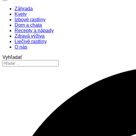
Záhrada
Kvety
Izbové rastliny
Dom a chata
Recepty a nápady
Zdravá výživa
Liečivé rastliny
O nás
Vyhľadať