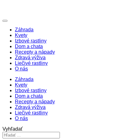
Záhrada
Kvety
Izbové rastliny
Dom a chata
Recepty a nápady
Zdravá výživa
Liečivé rastliny
O nás
Záhrada
Kvety
Izbové rastliny
Dom a chata
Recepty a nápady
Zdravá výživa
Liečivé rastliny
O nás
Vyhľadať