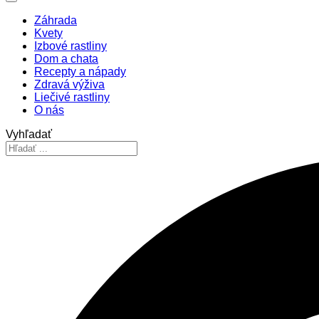
Záhrada
Kvety
Izbové rastliny
Dom a chata
Recepty a nápady
Zdravá výživa
Liečivé rastliny
O nás
Vyhľadať