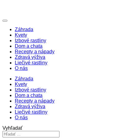
Záhrada
Kvety
Izbové rastliny
Dom a chata
Recepty a nápady
Zdravá výživa
Liečivé rastliny
O nás
Záhrada
Kvety
Izbové rastliny
Dom a chata
Recepty a nápady
Zdravá výživa
Liečivé rastliny
O nás
Vyhľadať