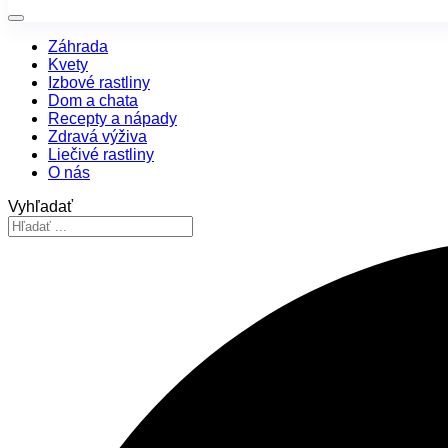
Záhrada
Kvety
Izbové rastliny
Dom a chata
Recepty a nápady
Zdravá výživa
Liečivé rastliny
O nás
Vyhľadať