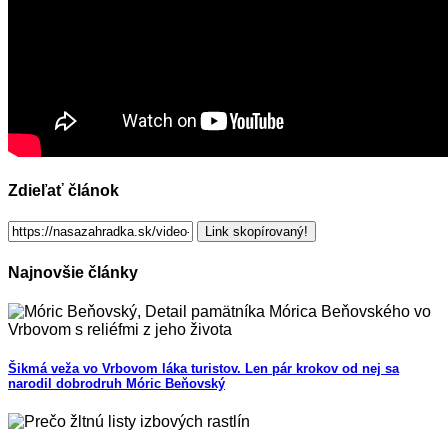
Zdieľať článok
Link skopírovaný!
Najnovšie články
Šikmá veža vo Vrbovom láka turistov. Len pár krokov od nej sa
narodil dobrodruh Móric Beňovský