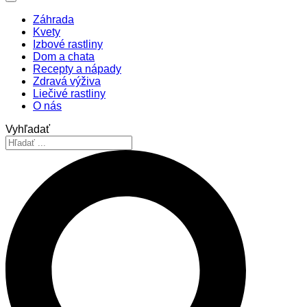
Záhrada
Kvety
Izbové rastliny
Dom a chata
Recepty a nápady
Zdravá výživa
Liečivé rastliny
O nás
Vyhľadať