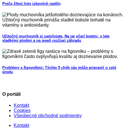
Prečo žltnú listy izbových rastlín
Užitočný muchovník si zamilujete. Na jar očarí kvetmi, v lete
sladkými plodmi a na jeseň rozžiari záhradu
Problémy s figovníkmi: Týchto 9 chýb vás môže pripraviť o celú
úrodu
O portáli
Kontakt
Cookies
Všeobecné obchodné podmienky
Kontakt