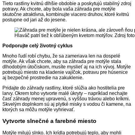
Tieto rastliny kvitnú dlhšie obdobie a poskytujú stabilný zdroj
potravy. Ak chcete, aby bola vaša záhrada pre motýle
skutočne atraktívna, kombinujte viacero druhov, ktoré kvitnú
postupne od jari až do jesene.
Hlaváč patrí tiež k obľúbeným kvetom motýľov. Zdroj fot
Podporujte celý životný cyklus
Mnoho ľudí robí chybu, že sa zameriava len na dospelé
motýle. Ak však chcete, aby sa záhrada pre motýle stala
dlhodobým útočiskom, musíte myslieť aj na ich vývoj. Motýle
potrebujú miesto na kladenie vajíčok, potravu pre húsenice
aj bezpečné prostredie na zakuklenie.
Pridajte do záhrady rastliny, ktoré slúžia ako hostitelia pre
larvy. Okrem toho vytvorte malé úkryty – napríklad nechajte
časť záhrady menej upravenú, s vyššou trávou alebo kríkmi.
Skvelým doplnkom sú aj plytké misky s vodou či kamene, na
ktorých sa môžu motýle vyhrievať.
Vytvorte slnečné a farebné miesto
Motýle milujú slnko. Ich krídla potrebujú teplo, aby mohli