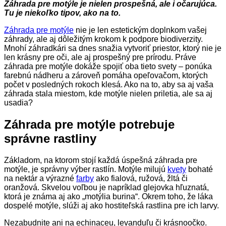
Záhrada pre motýle je nielen prospešná, ale i očarujúca.
Tu je niekoľko tipov, ako na to.
Záhrada pre motýle
nie je len estetickým doplnkom vašej
záhrady, ale aj dôležitým krokom k podpore biodiverzity.
Mnohí záhradkári sa dnes snažia vytvoriť priestor, ktorý nie je
len krásny pre oči, ale aj prospešný pre prírodu. Práve
záhrada pre motýle dokáže spojiť oba tieto svety – ponúka
farebnú nádheru a zároveň pomáha opeľovačom, ktorých
počet v posledných rokoch klesá. Ako na to, aby sa aj vaša
záhrada stala miestom, kde motýle nielen priletia, ale sa aj
usadia?
Záhrada pre motýle potrebuje
správne rastliny
Základom, na ktorom stojí každá úspešná záhrada pre
motýle, je správny výber rastlín. Motýle milujú
kvety
bohaté
na nektár a výrazné
farby
ako fialová, ružová, žltá či
oranžová. Skvelou voľbou je napríklad glejovka hľuznatá,
ktorá je známa aj ako „motýlia burina“. Okrem toho, že láka
dospelé motýle, slúži aj ako hostiteľská rastlina pre ich larvy.
Nezabudnite ani na echinaceu, levanduľu či krásnoočko.