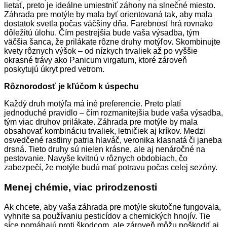
lietať, preto je ideálne umiestniť záhony na slnečné miesto.
Záhrada pre motýle by mala byť orientovaná tak, aby mala
dostatok svetla počas väčšiny dňa. Farebnosť hrá rovnako
dôležitú úlohu. Čím pestrejšia bude vaša výsadba, tým
väčšia šanca, že prilákate rôzne druhy motýľov. Skombinujte
kvety rôznych výšok – od nízkych trvaliek až po vyššie
okrasné trávy ako Panicum virgatum, ktoré zároveň
poskytujú úkryt pred vetrom.
Rôznorodosť je kľúčom k úspechu
Každý druh motýľa má iné preferencie. Preto platí
jednoduché pravidlo – čím rozmanitejšia bude vaša výsadba,
tým viac druhov prilákate. Záhrada pre motýle by mala
obsahovať kombináciu trvaliek, letničiek aj kríkov. Medzi
osvedčené rastliny patria hlaváč, veronika klasnatá či janeba
drsná. Tieto druhy sú nielen krásne, ale aj nenáročné na
pestovanie. Navyše kvitnú v rôznych obdobiach, čo
zabezpečí, že motýle budú mať potravu počas celej sezóny.
Menej chémie, viac prirodzenosti
Ak chcete, aby vaša záhrada pre motýle skutočne fungovala,
vyhnite sa používaniu pesticídov a chemických hnojív. Tie
síce pomáhajú proti škodcom, ale zároveň môžu poškodiť aj