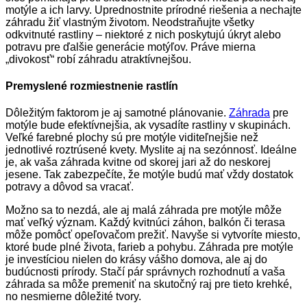
motýle a ich larvy. Uprednostnite prírodné riešenia a nechajte
záhradu žiť vlastným životom. Neodstraňujte všetky
odkvitnuté rastliny – niektoré z nich poskytujú úkryt alebo
potravu pre ďalšie generácie motýľov. Práve mierna
„divokosť“ robí záhradu atraktívnejšou.
Premyslené rozmiestnenie rastlín
Dôležitým faktorom je aj samotné plánovanie.
Záhrada
pre
motýle bude efektívnejšia, ak vysadíte rastliny v skupinách.
Veľké farebné plochy sú pre motýle viditeľnejšie než
jednotlivé roztrúsené kvety. Myslite aj na sezónnosť. Ideálne
je, ak vaša záhrada kvitne od skorej jari až do neskorej
jesene. Tak zabezpečíte, že motýle budú mať vždy dostatok
potravy a dôvod sa vracať.
Možno sa to nezdá, ale aj malá záhrada pre motýle môže
mať veľký význam. Každý kvitnúci záhon, balkón či terasa
môže pomôcť opeľovačom prežiť. Navyše si vytvoríte miesto,
ktoré bude plné života, farieb a pohybu. Záhrada pre motýle
je investíciou nielen do krásy vášho domova, ale aj do
budúcnosti prírody. Stačí pár správnych rozhodnutí a vaša
záhrada sa môže premeniť na skutočný raj pre tieto krehké,
no nesmierne dôležité tvory.