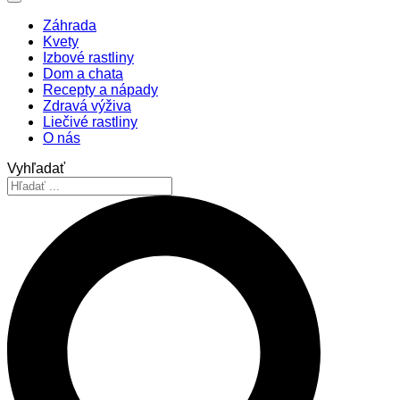
Záhrada
Kvety
Izbové rastliny
Dom a chata
Recepty a nápady
Zdravá výživa
Liečivé rastliny
O nás
Vyhľadať