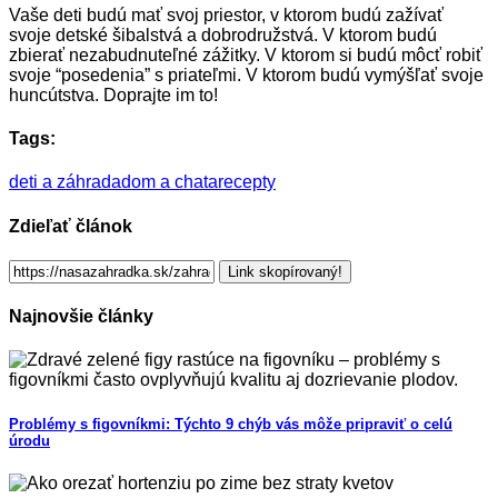
Vaše deti budú mať svoj priestor, v ktorom budú zažívať
svoje detské šibalstvá a dobrodružstvá. V ktorom budú
zbierať nezabudnuteľné zážitky. V ktorom si budú môcť robiť
svoje “posedenia” s priateľmi. V ktorom budú vymýšľať svoje
huncútstva. Doprajte im to!
Tags:
deti a záhrada
dom a chata
recepty
Zdieľať článok
Link skopírovaný!
Najnovšie články
Problémy s figovníkmi: Týchto 9 chýb vás môže pripraviť o celú
úrodu