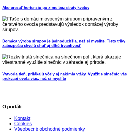
Ako orezať hortenziu po zime bez straty kvetov
Domáca výroba sirupov je jednoduchšia, než si myslíte. Tieto triky
zabezpečia skvelú chuť aj dlhú trvanlivosť
Vytvoria tieň, prilákajú včely aj nakŕmia vtáky. Využitie slnečníc vás
prekvapí oveľa viac, než si myslíte
O portáli
Kontakt
Cookies
Všeobecné obchodné podmienky