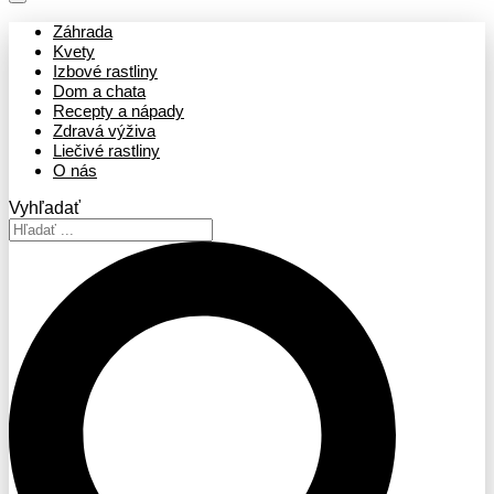
Záhrada
Kvety
Izbové rastliny
Dom a chata
Recepty a nápady
Zdravá výživa
Liečivé rastliny
O nás
Vyhľadať