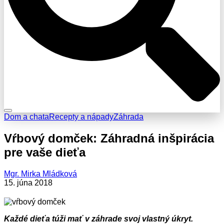
Dom a chata
Recepty a nápady
Záhrada
Vŕbový domček: Záhradná inšpirácia
pre vaše dieťa
Mgr. Mirka Mládková
15. júna 2018
Každé dieťa túži mať v záhrade svoj vlastný úkryt.