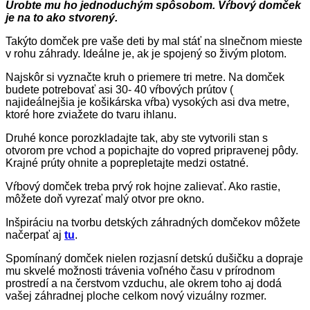
Urobte mu ho jednoduchým spôsobom. Vŕbový domček
je na to ako stvorený.
Takýto domček pre vaše deti by mal stáť na slnečnom mieste
v rohu záhrady. Ideálne je, ak je spojený so živým plotom.
Najskôr si vyznačte kruh o priemere tri metre. Na domček
budete potrebovať asi 30- 40 vŕbových prútov (
najideálnejšia je košikárska vŕba) vysokých asi dva metre,
ktoré hore zviažete do tvaru ihlanu.
Druhé konce porozkladajte tak, aby ste vytvorili stan s
otvorom pre vchod a popichajte do vopred pripravenej pôdy.
Krajné prúty ohnite a poprepletajte medzi ostatné.
Vŕbový domček treba prvý rok hojne zalievať. Ako rastie,
môžete doň vyrezať malý otvor pre okno.
Inšpiráciu na tvorbu detských záhradných domčekov môžete
načerpať aj
tu
.
Spomínaný domček nielen rozjasní detskú dušičku a dopraje
mu skvelé možnosti trávenia voľného času v prírodnom
prostredí a na čerstvom vzduchu, ale okrem toho aj dodá
vašej záhradnej ploche celkom nový vizuálny rozmer.