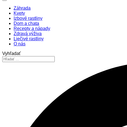
Záhrada
Kvety
Izbové rastliny
Dom a chata
Recepty a nápady
Zdravá výživa
Liečivé rastliny
O nás
Vyhľadať