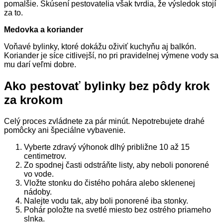
pomalšie. Skúsení pestovatelia však tvrdia, že výsledok stojí
za to.
Medovka a koriander
Voňavé bylinky, ktoré dokážu oživiť kuchyňu aj balkón.
Koriander je síce citlivejší, no pri pravidelnej výmene vody sa
mu darí veľmi dobre.
Ako pestovať bylinky bez pôdy krok
za krokom
Celý proces zvládnete za pár minút. Nepotrebujete drahé
pomôcky ani špeciálne vybavenie.
Vyberte zdravý výhonok dlhý približne 10 až 15
centimetrov.
Zo spodnej časti odstráňte listy, aby neboli ponorené
vo vode.
Vložte stonku do čistého pohára alebo sklenenej
nádoby.
Nalejte vodu tak, aby boli ponorené iba stonky.
Pohár položte na svetlé miesto bez ostrého priameho
slnka.