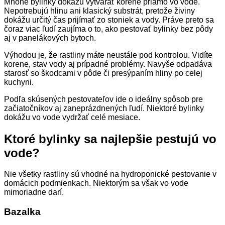
Mnohé bylinky dokážu vytvárať korene priamo vo vode.
Nepotrebujú hlinu ani klasický substrát, pretože živiny
dokážu určitý čas prijímať zo stoniek a vody. Práve preto sa
čoraz viac ľudí zaujíma o to, ako pestovať bylinky bez pôdy
aj v panelákových bytoch.
Výhodou je, že rastliny máte neustále pod kontrolou. Vidíte
korene, stav vody aj prípadné problémy. Navyše odpadáva
starosť so škodcami v pôde či presýpaním hliny po celej
kuchyni.
Podľa skúsených pestovateľov ide o ideálny spôsob pre
začiatočníkov aj zaneprázdnených ľudí. Niektoré bylinky
dokážu vo vode vydržať celé mesiace.
Ktoré bylinky sa najlepšie pestujú vo
vode?
Nie všetky rastliny sú vhodné na hydroponické pestovanie v
domácich podmienkach. Niektorým sa však vo vode
mimoriadne darí.
Bazalka