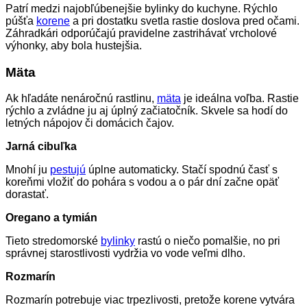
Patrí medzi najobľúbenejšie bylinky do kuchyne. Rýchlo
púšťa
korene
a pri dostatku svetla rastie doslova pred očami.
Záhradkári odporúčajú pravidelne zastrihávať vrcholové
výhonky, aby bola hustejšia.
Mäta
Ak hľadáte nenáročnú rastlinu,
mäta
je ideálna voľba. Rastie
rýchlo a zvládne ju aj úplný začiatočník. Skvele sa hodí do
letných nápojov či domácich čajov.
Jarná cibuľka
Mnohí ju
pestujú
úplne automaticky. Stačí spodnú časť s
koreňmi vložiť do pohára s vodou a o pár dní začne opäť
dorastať.
Oregano a tymián
Tieto stredomorské
bylinky
rastú o niečo pomalšie, no pri
správnej starostlivosti vydržia vo vode veľmi dlho.
Rozmarín
Rozmarín potrebuje viac trpezlivosti, pretože korene vytvára