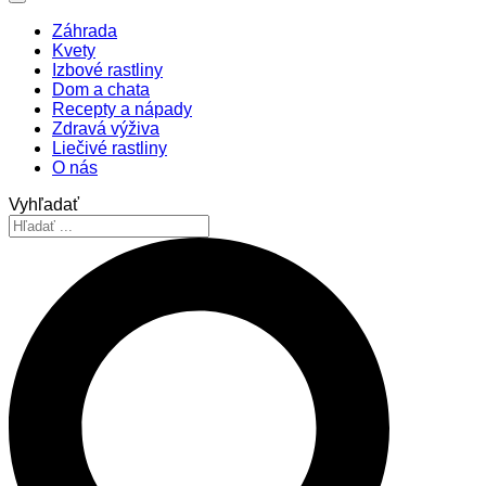
Záhrada
Kvety
Izbové rastliny
Dom a chata
Recepty a nápady
Zdravá výživa
Liečivé rastliny
O nás
Vyhľadať