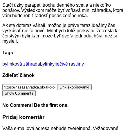
Stačí úzky parapet, trochu denného svetla a niekoľko
pohárov. Výsledkom môže byť voňavá mini záhradka, ktorá
vám bude robiť radosť počas celého roka.
Ak ste doteraz váhali, možno je práve teraz ideálny čas
vyskúšať niečo nové. Mnohých totiž prekvapí, že cesta k
čerstvým bylinkám môže byť oveľa jednoduchšia, než si
mysleli.
Tags:
bylinková záhrada
bylinky
liečivé rastliny
Zdieľať článok
Link skopírovaný!
Show Comments
No Comment! Be the first one.
Pridaj komentár
Vaša e-mailová adresa nebude zverejnená.
Vyžadované