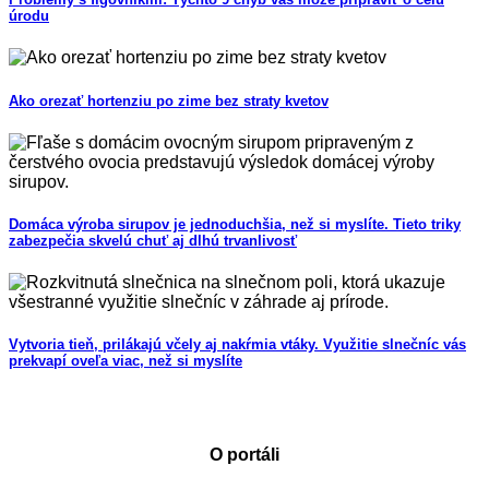
úrodu
Ako orezať hortenziu po zime bez straty kvetov
Domáca výroba sirupov je jednoduchšia, než si myslíte. Tieto triky
zabezpečia skvelú chuť aj dlhú trvanlivosť
Vytvoria tieň, prilákajú včely aj nakŕmia vtáky. Využitie slnečníc vás
prekvapí oveľa viac, než si myslíte
O portáli