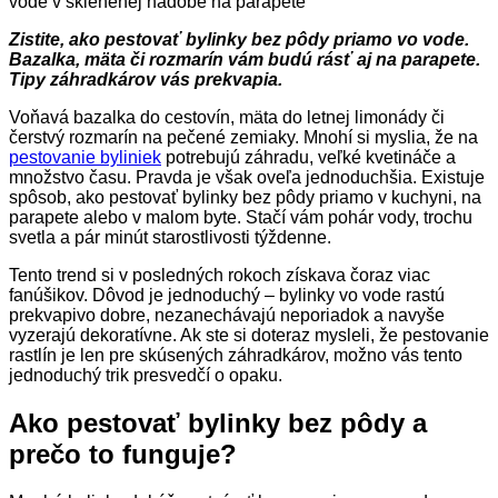
Zistite, ako pestovať bylinky bez pôdy priamo vo vode.
Bazalka, mäta či rozmarín vám budú rásť aj na parapete.
Tipy záhradkárov vás prekvapia.
Voňavá bazalka do cestovín, mäta do letnej limonády či
čerstvý rozmarín na pečené zemiaky. Mnohí si myslia, že na
pestovanie byliniek
potrebujú záhradu, veľké kvetináče a
množstvo času. Pravda je však oveľa jednoduchšia. Existuje
spôsob, ako pestovať bylinky bez pôdy priamo v kuchyni, na
parapete alebo v malom byte. Stačí vám pohár vody, trochu
svetla a pár minút starostlivosti týždenne.
Tento trend si v posledných rokoch získava čoraz viac
fanúšikov. Dôvod je jednoduchý – bylinky vo vode rastú
prekvapivo dobre, nezanechávajú neporiadok a navyše
vyzerajú dekoratívne. Ak ste si doteraz mysleli, že pestovanie
rastlín je len pre skúsených záhradkárov, možno vás tento
jednoduchý trik presvedčí o opaku.
Ako pestovať bylinky bez pôdy a
prečo to funguje?