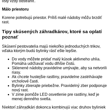
listy vždy odstrániť.
Málo priestoru
Korene potrebujú priestor. Príliš malé nádoby môžu brzdiť
rast.
Tipy skúsených záhradkárov, ktoré sa oplatí
poznať
Skúsení pestovatelia majú niekoľko jednoduchých trikov,
vďaka ktorým budú bylinky rásť ešte lepšie.
Do vody môžete pridať malý kúsok aktívneho uhlia.
Pomáha udržiavať vodu dlhšie čistú.
Sklenené nádoby pravidelne umývajte, aby sa netvorili
riasy.
Ak chcete hustejšie rastliny, pravidelne zastrihávajte
vrcholové časti.
Bylinky zbierajte priebežne. Pravidelný zber podporuje
nový rast.
V zime pomôže LED osvetlenie pre rastliny, keď je
menej denného svetla.
Niektorí záhradkári dokonca kombinujú viac druhov byliniek