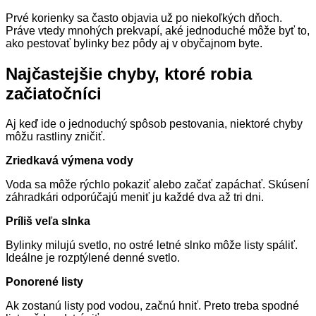
Prvé korienky sa často objavia už po niekoľkých dňoch.
Práve vtedy mnohých prekvapí, aké jednoduché môže byť to,
ako pestovať bylinky bez pôdy aj v obyčajnom byte.
Najčastejšie chyby, ktoré robia
začiatočníci
Aj keď ide o jednoduchý spôsob pestovania, niektoré chyby
môžu rastliny zničiť.
Zriedkavá výmena vody
Voda sa môže rýchlo pokaziť alebo začať zapáchať. Skúsení
záhradkári odporúčajú meniť ju každé dva až tri dni.
Príliš veľa slnka
Bylinky milujú svetlo, no ostré letné slnko môže listy spáliť.
Ideálne je rozptýlené denné svetlo.
Ponorené listy
Ak zostanú listy pod vodou, začnú hniť. Preto treba spodné