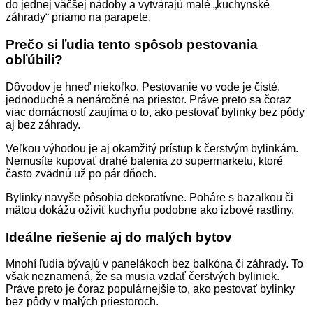
do jednej väčšej nádoby a vytvárajú malé „kuchynské
záhrady“ priamo na parapete.
Prečo si ľudia tento spôsob pestovania
obľúbili?
Dôvodov je hneď niekoľko. Pestovanie vo vode je čisté,
jednoduché a nenáročné na priestor. Práve preto sa čoraz
viac domácností zaujíma o to, ako pestovať bylinky bez pôdy
aj bez záhrady.
Veľkou výhodou je aj okamžitý prístup k čerstvým bylinkám.
Nemusíte kupovať drahé balenia zo supermarketu, ktoré
často zvädnú už po pár dňoch.
Bylinky navyše pôsobia dekoratívne. Poháre s bazalkou či
mätou dokážu oživiť kuchyňu podobne ako izbové rastliny.
Ideálne riešenie aj do malých bytov
Mnohí ľudia bývajú v panelákoch bez balkóna či záhrady. To
však neznamená, že sa musia vzdať čerstvých byliniek.
Práve preto je čoraz populárnejšie to, ako pestovať bylinky
bez pôdy v malých priestoroch.