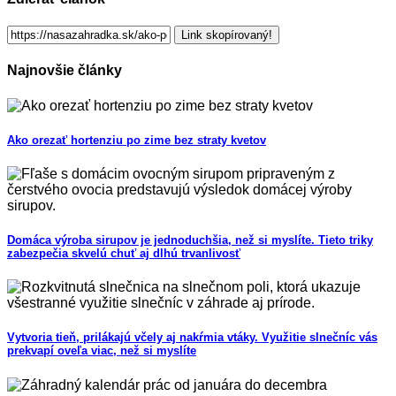
Link skopírovaný!
Najnovšie články
Ako orezať hortenziu po zime bez straty kvetov
Domáca výroba sirupov je jednoduchšia, než si myslíte. Tieto triky
zabezpečia skvelú chuť aj dlhú trvanlivosť
Vytvoria tieň, prilákajú včely aj nakŕmia vtáky. Využitie slnečníc vás
prekvapí oveľa viac, než si myslíte