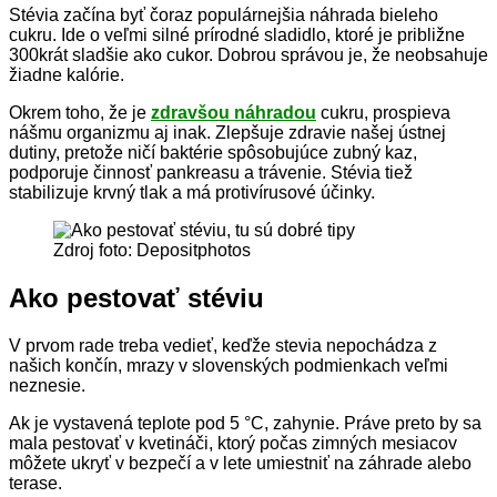
Stévia začína byť čoraz populárnejšia náhrada bieleho
cukru. Ide o veľmi silné prírodné sladidlo, ktoré je približne
300krát sladšie ako cukor. Dobrou správou je, že neobsahuje
žiadne kalórie.
Okrem toho, že je
zdravšou náhradou
cukru, prospieva
nášmu organizmu aj inak. Zlepšuje zdravie našej ústnej
dutiny, pretože ničí baktérie spôsobujúce zubný kaz,
podporuje činnosť pankreasu a trávenie. Stévia tiež
stabilizuje krvný tlak a má protivírusové účinky.
Zdroj foto: Depositphotos
Ako pestovať stéviu
V prvom rade treba vedieť, keďže stevia nepochádza z
našich končín, mrazy v slovenských podmienkach veľmi
neznesie.
Ak je vystavená teplote pod 5 °C, zahynie. Práve preto by sa
mala pestovať v kvetináči, ktorý počas zimných mesiacov
môžete ukryť v bezpečí a v lete umiestniť na záhrade alebo
terase.