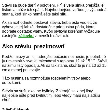
Stévii sa bude dariť v polotieni. Príliš veľa slnka prekáža jej
listom a môže ich spáliť. Najvhodnejšou voľbou je východná
strana, keď slnko nemá ešte takú silu.
Ak sa rozhodnete pestovať stéviu, treba ešte vedieť, že
vyhovuje jej ľahká, dostatočne priepustná pôda, ktorej
doprajte dostatok vlahy. Kvôli plytkým koreňom vyžaduje
častejšiu
zálievku
v menších dávkach.
Ako stéviu prezimovať
Keďže mrazy ani chladnejšie počasie neznesie, je potrebné
ju umiestniť v svetlej miestnosti s teplotou 12 až 15 °C. Stévii
na zimu listy opadajú. Ak sa tak stane, skráťte ju na 10 až 15
cm a menej polievajte.
Táto rastlina sa rozmnožuje rozdelením trsov alebo
odrezkami.
Stévia sa suší, ako iné bylinky. Zbierajú sa z nej listy,
najlepšie ešte pred kvitnutím, lebo vtedy majú najsladšiu
chuť.
Zdieľať článok