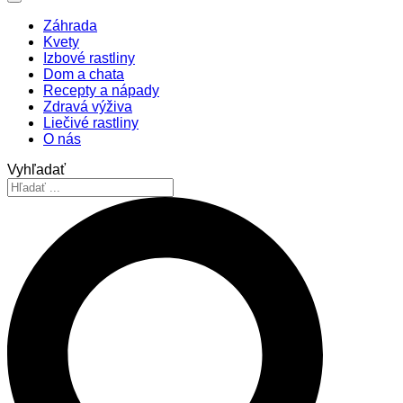
Záhrada
Kvety
Izbové rastliny
Dom a chata
Recepty a nápady
Zdravá výživa
Liečivé rastliny
O nás
Vyhľadať