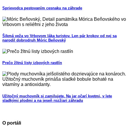
Sprievodca pestovaním cesnaku na záhrade
Šikmá veža vo Vrbovom láka turistov. Len pár krokov od nej sa
narodil dobrodruh Móric Beňovský
Prečo žltnú listy izbových rastlín
Užitočný muchovník si zamilujete. Na jar očarí kvetmi, v lete
sladkými plodmi a na jeseň rozžiari záhradu
O portáli