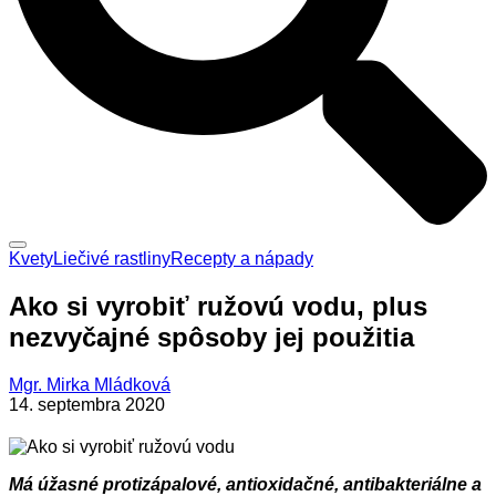
Kvety
Liečivé rastliny
Recepty a nápady
Ako si vyrobiť ružovú vodu, plus
nezvyčajné spôsoby jej použitia
Mgr. Mirka Mládková
14. septembra 2020
Má úžasné protizápalové, antioxidačné, antibakteriálne a