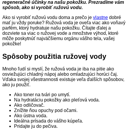
regeneračné účinky na našu pokožku. Prezradíme vám
spôsob, ako si vyrobiť ružovú vodu.
Ako si vyrobiť ružovú vodu doma a prečo je
vlastne
dobré
mať ju vždy poruke? Ružová voda je oveľa viac ako voňavý
parfém, ktorý hydratuje našu pokožku. Čítajte ďalej a
dozviete sa viac o ružovej vode a množstve výhod, ktoré
môže poskytnúť najväčšiemu orgánu vášho tela, vašej
pokožke!
Spôsoby použitia ružovej vody
Mnoho ľudí si myslí, že ružová voda je iba na pitie ako
osviežujúci chladný nápoj alebo omladzujúci horúci čaj.
Vďaka svojej všestrannosti existuje veľa ďalších spôsobov,
ako ju použiť.
Ako toner na tvári po umytí.
Na hydratáciu pokožky ako pleťová voda.
Ako odličovač.
Znížite ňou opuchy pod očami.
Ako ústna voda.
Ideálna prísada do vášho kúpeľa.
Pridajte ju do pečiva.