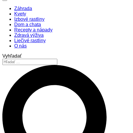
Záhrada
Kvety
Izbové rastliny
Dom a chata
Recepty a nápady
Zdravá výživa
Liečivé rastliny
O nás
Vyhľadať