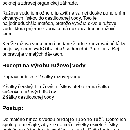
peknej a zdravej organickej záhrade.
Ružovú vodu je možné pripraviť na varnej doske ponorením
okvetných lístkov do destilovanej vody. Toto je
najjednoduchšia metóda, pretože vytvára skvelú ružovú
vodu, ktorá príjemne vonia a má dokonca trochu ružovú
farbu.
Keďže ružová voda nemá pridané žiadne konzervačné látky,
po jej vyrobení vydrží iba tri až sedem dní. Preto ju radšej
pripravujte v malých dávkach.
Recept na výrobu ružovej vody
Pripraví približne 2 šálky ružovej vody
2 šálky čerstvých ružových lístkov alebo jedna šálka
sušených ružových lístkov
2 šálky destilovanej vody
Postup:
Do malého hrnca s vodou p
ridajte lupene ruží.
Dobre ich
spolu premiešajte, aby ste namočili všetky okvetné lístky,
pretože majú tendenciu vyplávať na vrch. Dajte hrniec na