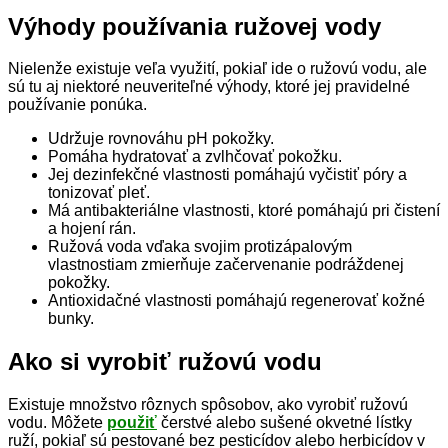
Výhody používania ružovej vody
Nielenže existuje veľa využití, pokiaľ ide o ružovú vodu, ale
sú tu aj niektoré neuveriteľné výhody, ktoré jej pravidelné
používanie ponúka.
Udržuje rovnováhu pH pokožky.
Pomáha hydratovať a zvlhčovať pokožku.
Jej dezinfekčné vlastnosti pomáhajú vyčistiť póry a
tonizovať pleť.
Má antibakteriálne vlastnosti, ktoré pomáhajú pri čistení
a hojení rán.
Ružová voda vďaka svojim protizápalovým
vlastnostiam zmierňuje začervenanie podráždenej
pokožky.
Antioxidačné vlastnosti pomáhajú regenerovať kožné
bunky.
Ako si vyrobiť ružovú vodu
Existuje množstvo rôznych spôsobov, ako vyrobiť ružovú
vodu. Môžete
použiť
čerstvé alebo sušené okvetné lístky
ruží, pokiaľ sú pestované bez pesticídov alebo herbicídov v