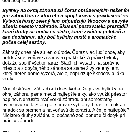
Bylinky na okraj záhonu sú čoraz obľúbenejším riešením
pre záhradkárov, ktorí chcú spojiť krásu s praktickosťou.
Vytvoria hustý zelený lem, odpudzujú škodcov a navyše
ušetria miesto v záhrade. Skúsení pestovatelia prezradili,
ktoré druhy sa hodia na slnko, ktoré zvládnu polotieň a
ako dosiahnuť, aby boli bylinky husté a aromatické
počas celej sezóny.
Záhrady dnes nie sú len o úrode. Čoraz viac ľudí chce, aby
boli krásne, voňavé a zároveň praktické. A práve bylinky
dokážu spojiť všetko naraz. Stačí ich vysadiť na správne
miesto a z obyčajného záhona sa stane živý zelený lem,
ktorý nielen dobre vyzerá, ale aj odpudzuje škodcov a láka
včely.
Mnohí skúsení záhradkári dnes tvrdia, že práve bylinky na
okraj záhonu patria medzi najlepšie triky, ako využiť priestor
naplno. Nemusíte mať veľkú záhradu ani samostatný
bylinkový kútik. Stačí pár správne vybraných rastlín a okraje
hriadok sa premenia na voňavú dekoráciu. A čo je najlepšie?
Niektoré druhy zvládnu aj občasné zošliapnutie či dotyk pri
práci v záhrade.