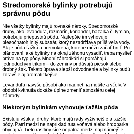
Stredomorské bylinky potrebujú
správnu pôdu
Nie všetky bylinky majú rovnaké nároky. Stredomorské
druhy, ako levanduľa, rozmarín, koriander, bazalka či tymian,
potrebujú priepustnú pôdu. Najlepšie im vyhovuje
piesočnatohlinitý substrát, ktorý nezadržiava príliš veľa vody.
Ak je pôda ťažká a premokrená, korene môžu začať hniť. Pri
plánovaní, aké bylinky na okraj záhonu vysadiť, treba myslieť
práve na typ pôdy. Mnohí záhradkári si pomáhajú
jednoduchým trikom – do zeminy pridávajú piesok alebo
drobný štrk. Takáto úprava zlepší odvodnenie a bylinky budú
zdravšie aj aromatickejšie.
Levanduľa navyše pôsobí ako magnet na motýle a včely. V
období kvitnutia dokáže úplne zmeniť atmosféru celej
záhrady.
Niektorým bylinkám vyhovuje ťažšia pôda
Existujú však aj druhy, ktoré majú rady výživnejšie a ťažšie
pôdy. Patrí medzi ne napríklad ruta voňavá alebo hrdobarka
obyčajná. Tieto rastliny síce nepatria medzi najznámejšie