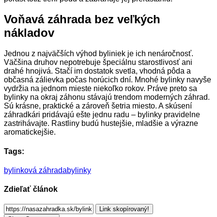
Voňavá záhrada bez veľkých
nákladov
Jednou z najväčších výhod byliniek je ich nenáročnosť.
Väčšina druhov nepotrebuje špeciálnu starostlivosť ani
drahé hnojivá. Stačí im dostatok svetla, vhodná pôda a
občasná zálievka počas horúcich dní. Mnohé bylinky navyše
vydržia na jednom mieste niekoľko rokov. Práve preto sa
bylinky na okraj záhonu stávajú trendom moderných záhrad.
Sú krásne, praktické a zároveň šetria miesto. A skúsení
záhradkári pridávajú ešte jednu radu – bylinky pravidelne
zastrihávajte. Rastliny budú hustejšie, mladšie a výrazne
aromatickejšie.
Tags:
bylinková záhrada
bylinky
Zdieľať článok
Link skopírovaný!