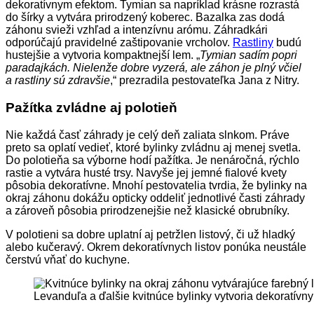
dekoratívnym efektom. Tymian sa napríklad krásne rozrastá
do šírky a vytvára prirodzený koberec. Bazalka zas dodá
záhonu svieži vzhľad a intenzívnu arómu. Záhradkári
odporúčajú pravidelné zaštipovanie vrcholov.
Rastliny
budú
hustejšie a vytvoria kompaktnejší lem. „
Tymian sadím popri
paradajkách. Nielenže dobre vyzerá, ale záhon je plný včiel
a rastliny sú zdravšie
,“ prezradila pestovateľka Jana z Nitry.
Pažítka zvládne aj polotieň
Nie každá časť záhrady je celý deň zaliata slnkom. Práve
preto sa oplatí vedieť, ktoré bylinky zvládnu aj menej svetla.
Do polotieňa sa výborne hodí pažítka. Je nenáročná, rýchlo
rastie a vytvára husté trsy. Navyše jej jemné fialové kvety
pôsobia dekoratívne. Mnohí pestovatelia tvrdia, že bylinky na
okraj záhonu dokážu opticky oddeliť jednotlivé časti záhrady
a zároveň pôsobia prirodzenejšie než klasické obrubníky.
V polotieni sa dobre uplatní aj petržlen listový, či už hladký
alebo kučeravý. Okrem dekoratívnych listov ponúka neustále
čerstvú vňať do kuchyne.
Levanduľa a ďalšie kvitnúce bylinky vytvoria dekoratívny 