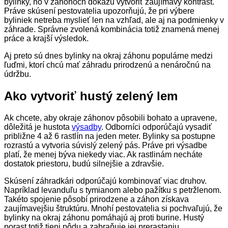
bylinky, no v záhonoch dokážu vytvoriť zaujímavý kontrast.
Práve skúsení pestovatelia upozorňujú, že pri výbere
byliniek netreba myslieť len na vzhľad, ale aj na podmienky v
záhrade. Správne zvolená kombinácia totiž znamená menej
práce a krajší výsledok.
Aj preto sú dnes bylinky na okraj záhonu populárne medzi
ľuďmi, ktorí chcú mať záhradu prirodzenú a nenáročnú na
údržbu.
Ako vytvoriť hustý zelený lem
Ak chcete, aby okraje záhonov pôsobili bohato a upravene,
dôležitá je hustota
výsadby
. Odborníci odporúčajú vysadiť
približne 4 až 6 rastlín na jeden meter. Bylinky sa postupne
rozrastú a vytvoria súvislý zelený pás. Práve pri výsadbe
platí, že menej býva niekedy viac. Ak rastlinám necháte
dostatok priestoru, budú silnejšie a zdravšie.
Skúsení záhradkári odporúčajú kombinovať viac druhov.
Napríklad levanduľu s tymianom alebo pažítku s petržlenom.
Takéto spojenie pôsobí prirodzene a záhon získava
zaujímavejšiu štruktúru. Mnohí pestovatelia si pochvaľujú, že
bylinky na okraj záhonu pomáhajú aj proti burine. Hustý
porast totiž tieni pôdu a zabraňuje jej prerastaniu.