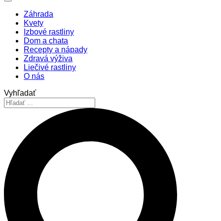
Záhrada
Kvety
Izbové rastliny
Dom a chata
Recepty a nápady
Zdravá výživa
Liečivé rastliny
O nás
Vyhľadať