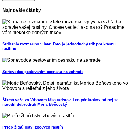
Najnovšie články
Strihanie rozmarínu v lete: Toto je jednoduchý trik pre krásnu
rastlinu
Sprievodca pestovaním cesnaku na záhrade
Šikmá veža vo Vrbovom láka turistov. Len pár krokov od nej sa
narodil dobrodruh Móric Beňovský
Prečo žltnú listy izbových rastlín