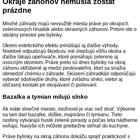
Okraje záhonov nemusia zostať
prázdne
Mnohé záhrady majú nevyužité miesta práve po okrajoch
zeleninových hriadok alebo okrasných záhonov. Pritom ide o
ideálny priestor pre bylinky.
Okrem estetického efektu prinášajú aj ďalšie výhody.
Niektoré odpudzujú škodcov, iné zlepšujú vôňu okolia a
ďalšie lákajú opeľovače, ktoré pomáhajú zelenine aj
ovocným stromom. Práve preto sú dnes bylinky na okraj
záhonu obľúbené aj medzi pestovateľmi, ktorí sa snažia
obmedziť chémiu v záhrade. Skúsení záhradkári odporúčajú
vyberať odolnejšie druhy, ktoré zvládnu slnko, vietor aj
občasný kontakt pri okopávaní či polievaní.
Bazalka a tymian milujú slnko
Ak máte slnečné miesto, možností je viac než dosť. Výborne
sa tam darí bazalke, dúške, majoránu či tymianu. Tieto
rastliny vytvárajú husté zelené porasty a počas leta nádherne
voňajú. Navyše ich môžete priebežne strihať do kuchyne.
Práve bylinky na okraj záhonu dokážu spojiť praktickosť s