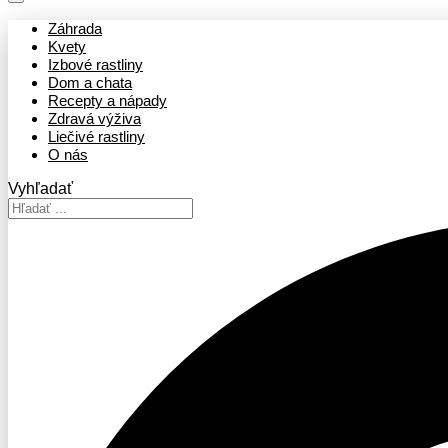
Záhrada
Kvety
Izbové rastliny
Dom a chata
Recepty a nápady
Zdravá výživa
Liečivé rastliny
O nás
Vyhľadať