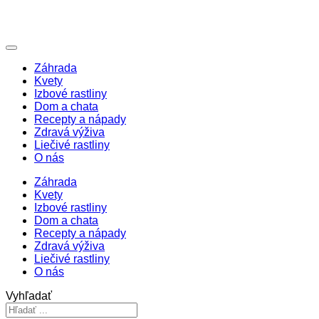
Záhrada
Kvety
Izbové rastliny
Dom a chata
Recepty a nápady
Zdravá výživa
Liečivé rastliny
O nás
Záhrada
Kvety
Izbové rastliny
Dom a chata
Recepty a nápady
Zdravá výživa
Liečivé rastliny
O nás
Vyhľadať