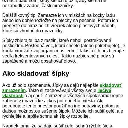
označiť dátumom, kedy ste ich uložili, aby ste na ne
nezabudli v zadnej časti mrazničky.
Ďalší šikovný tip: Zamrazte ich v miskách na kocky ľadu
alebo ich dobre rozložte na plechy na pečenie. Potom ich
preneste do mraziacich vreciek alebo plastových nádob,
ktoré sú vhodné do mrazničky.
Šípky zbierajte iba z rastlín, ktoré neboli postrekované
pesticídmi. Posledná vec, ktorú chcete (alebo potrebujete), je
kontaminovať svoj organizmus jedmi. Takisto ich nezbierajte
vedľa frekventovaných ciest. Takto nazbierané plody sú
zaprášené a môžu obsahovať olovo.
Ako skladovať šípky
Ako už bolo spomenuté, šípky sa dajú najlepšie
skladovať
zmrazením
. Takto si zachovávajú všetky svoje
liečivé
vlastnosti
a aj chuť. Zmrazenie všetkých šípok samozrejme
zaberie v mrazničke aj kus potrebného miesta. Ak
potrebujete tento priestor použiť na iné potraviny, potom je
ďalšou možnosťou sušenie šípok. Môžete ich sušiť celé, ale
rýchlejšie a lepšie schnú,ak šípky rozpolíte.
Napriek tomu, že sa dajú sušiť celé, schnú rýchlejšie a