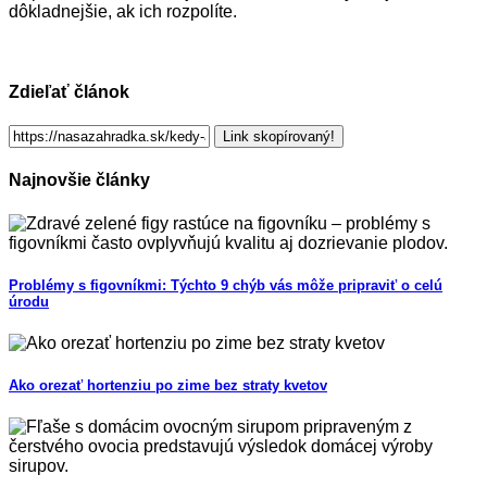
dôkladnejšie, ak ich rozpolíte.
Zdieľať článok
Link skopírovaný!
Najnovšie články
Problémy s figovníkmi: Týchto 9 chýb vás môže pripraviť o celú
úrodu
Ako orezať hortenziu po zime bez straty kvetov