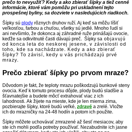
prečo to nevyužiť? Kedy a ako zbierať šípky a tiež cenné
informácie, ktoré vám pomôžu pri uskladnení tejto
prospešnej byliny, sa dozviete v nasledujúcich riadkoch.
Šípky sú
plody
rôznych druhov ruží. Aj keď sa môžu líšiť
veľkosťou, farbou a chuťou, všetky sú jedlé. Mnoho ľudí si
ani nevšimlo, že dokonca aj záhradné ruže prinášajú ovocie,
keďže sa odkvitnuté časti dávajú preč. Šípky sa
objavujú
od konca leta do neskorej jesene, v závislosti od
toho, kde sa nachádzate. Kedy a ako zbierať
šípky? To závisí, kedy u vás prichádzajú prvé
mrazy.
Prečo zbierať šípky po prvom mraze?
Dôvodom je fakt, že teploty mrazu poškodzujú bunkové steny
ovocia. Keď k tomuto procesu dôjde, plody budú sladšie a
šťavnatejšie a budete môcť extrahovať viac z ich
lahodnosti. Ak žijete na mieste, kde je len mierna zima,
pozbierajte šípky, ktoré budú veľké,
zdravé
a zrelé. Vložte
ich do mrazničky na 24-48 hodín a potom ich použite.
Šípky môžete uchovávať zmrazené až šesť mesiacov, aby
ste ich mohli podľa potreby používať. Nezabudnite ich jasne