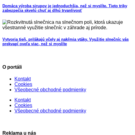
Domáca výroba sirupov je jednoduchšia, než si myslíte. Tieto triky
zabezpečia skvelú chuť aj dlhú trvanlivosť
Vytvoria tieň, prilákajú včely aj nakŕmia vtáky. Využitie slnečníc vás
prekvapí oveľa viac, než si myslíte
O portáli
Kontakt
Cookies
Všeobecné obchodné podmienky
Kontakt
Cookies
Všeobecné obchodné podmienky
Reklama u nás