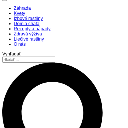
Záhrada
Kvety
Izbové rastliny
Dom a chata
Recepty a nápady
Zdravá výživa
Liečivé rastliny
O nás
Vyhľadať