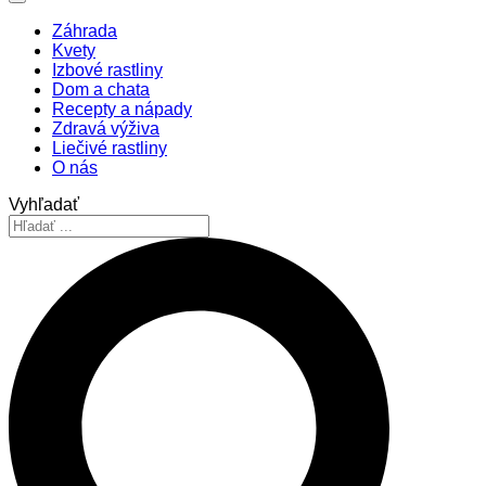
Záhrada
Kvety
Izbové rastliny
Dom a chata
Recepty a nápady
Zdravá výživa
Liečivé rastliny
O nás
Vyhľadať