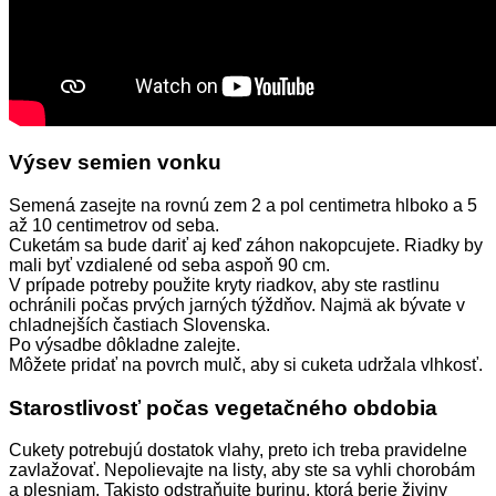
Výsev semien vonku
Semená zasejte na rovnú zem 2 a pol centimetra hlboko a 5
až 10 centimetrov od seba.
Cuketám sa bude dariť aj keď záhon nakopcujete. Riadky by
mali byť vzdialené od seba aspoň 90 cm.
V prípade potreby použite kryty riadkov, aby ste rastlinu
ochránili počas prvých jarných týždňov. Najmä ak bývate v
chladnejších častiach Slovenska.
Po výsadbe dôkladne zalejte.
Môžete pridať na povrch mulč, aby si cuketa udržala vlhkosť.
Starostlivosť počas vegetačného obdobia
Cukety potrebujú dostatok vlahy, preto ich treba pravidelne
zavlažovať. Nepolievajte na listy, aby ste sa vyhli chorobám
a plesniam. Takisto odstraňujte burinu, ktorá berie živiny