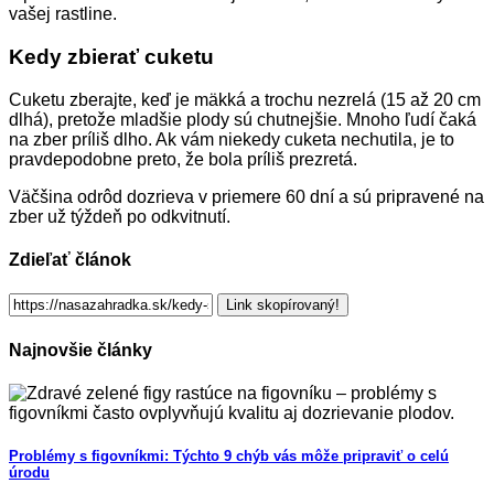
vašej rastline.
Kedy zbierať cuketu
Cuketu zberajte, keď je mäkká a trochu nezrelá (15 až 20 cm
dlhá), pretože mladšie plody sú chutnejšie. Mnoho ľudí čaká
na zber príliš dlho. Ak vám niekedy cuketa nechutila, je to
pravdepodobne preto, že bola príliš prezretá.
Väčšina odrôd dozrieva v priemere 60 dní a sú pripravené na
zber už týždeň po odkvitnutí.
Zdieľať článok
Link skopírovaný!
Najnovšie články
Problémy s figovníkmi: Týchto 9 chýb vás môže pripraviť o celú
úrodu