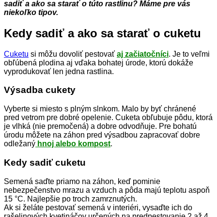
sadiť a ako sa starať o túto rastlinu? Máme pre vás
niekoľko tipov.
Kedy sadiť a ako sa starať o cuketu
Cuketu
si môžu dovoliť pestovať
aj začiatočníci
. Je to veľmi
obľúbená plodina aj vďaka bohatej úrode, ktorú dokáže
vyprodukovať len jedna rastlina.
Výsadba cukety
Vyberte si miesto s plným slnkom. Malo by byť chránené
pred vetrom pre dobré opelenie. Cuketa obľubuje pôdu, ktorá
je vlhká (nie premočená) a dobre odvodňuje. Pre bohatú
úrodu môžete na záhon pred výsadbou zapracovať dobre
odležaný
hnoj alebo kompost
.
Kedy sadiť cuketu
Semená saďte priamo na záhon, keď pominie
nebezpečenstvo mrazu a vzduch a pôda majú teplotu aspoň
15 °C. Najlepšie po troch zamrznutých.
Ak si želáte pestovať semená v interiéri, vysaďte ich do
rašelinových kvetináčov určených na predpestovanie 2 až 4