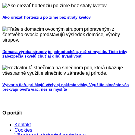
Ako orezať hortenziu po zime bez straty kvetov
Domáca výroba sirupov je jednoduchšia, než si myslíte. Tieto triky
zabezpečia skvelú chuť aj dlhú trvanlivosť
Vytvoria tieň, prilákajú včely aj nakŕmia vtáky. Využitie slnečníc vás
prekvapí oveľa viac, než si myslíte
O portáli
Kontakt
Cookies