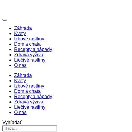
Záhrada
Kvety
Izbové rastliny
Dom a chata
Recepty a nápady
Zdravá výživa
Liečivé rastliny
O nás
Záhrada
Kvety
Izbové rastliny
Dom a chata
Recepty a nápady
Zdravá výživa
Liečivé rastliny
O nás
Vyhľadať