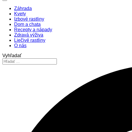
Záhrada
Kvety
Izbové rastliny
Dom a chata
Recepty a nápady
Zdravá výživa
Liečivé rastliny
O nás
Vyhľadať