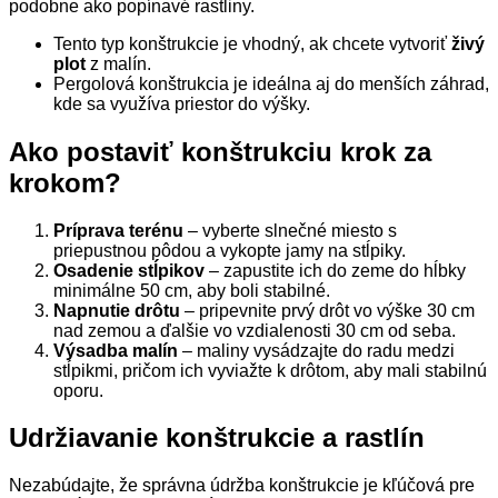
podobne ako popínavé rastliny.
Tento typ konštrukcie je vhodný, ak chcete vytvoriť
živý
plot
z malín.
Pergolová konštrukcia je ideálna aj do menších záhrad,
kde sa využíva priestor do výšky.
Ako postaviť konštrukciu krok za
krokom?
Príprava terénu
– vyberte slnečné miesto s
priepustnou pôdou a vykopte jamy na stĺpiky.
Osadenie stĺpikov
– zapustite ich do zeme do hĺbky
minimálne 50 cm, aby boli stabilné.
Napnutie drôtu
– pripevnite prvý drôt vo výške 30 cm
nad zemou a ďalšie vo vzdialenosti 30 cm od seba.
Výsadba malín
– maliny vysádzajte do radu medzi
stĺpikmi, pričom ich vyviažte k drôtom, aby mali stabilnú
oporu.
Udržiavanie konštrukcie a rastlín
Nezabúdajte, že správna údržba konštrukcie je kľúčová pre