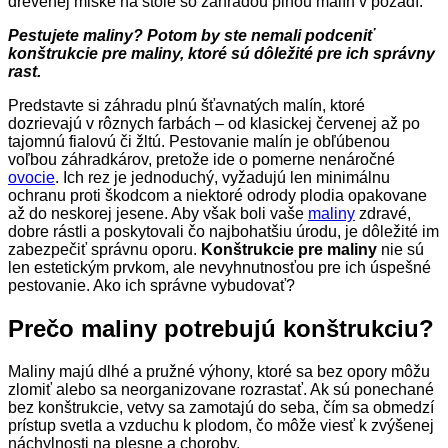
Pestujete maliny? Potom by ste nemali podceniť
konštrukcie pre maliny, ktoré sú dôležité pre ich správny
rast.
Predstavte si záhradu plnú šťavnatých malín, ktoré
dozrievajú v rôznych farbách – od klasickej červenej až po
tajomnú fialovú či žltú. Pestovanie malín je obľúbenou
voľbou záhradkárov, pretože ide o pomerne nenáročné
ovocie
. Ich rez je jednoduchý, vyžadujú len minimálnu
ochranu proti škodcom a niektoré odrody plodia opakovane
až do neskorej jesene. Aby však boli vaše
maliny
zdravé,
dobre rástli a poskytovali čo najbohatšiu úrodu, je dôležité im
zabezpečiť správnu oporu.
Konštrukcie pre maliny
nie sú
len estetickým prvkom, ale nevyhnutnosťou pre ich úspešné
pestovanie. Ako ich správne vybudovať?
Prečo maliny potrebujú konštrukciu?
Maliny majú dlhé a pružné výhony, ktoré sa bez opory môžu
zlomiť alebo sa neorganizovane rozrastať. Ak sú ponechané
bez konštrukcie, vetvy sa zamotajú do seba, čím sa obmedzí
prístup svetla a vzduchu k plodom, čo môže viesť k zvýšenej
náchylnosti na plesne a choroby.