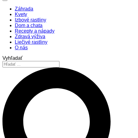
Záhrada
Kvety
Izbové rastliny
Dom a chata
Recepty a nápady
Zdravá výživa
Liečivé rastliny
O nás
Vyhľadať