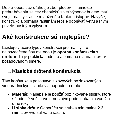
Dobrá opora tiež uľahčuje zber plodov – namiesto
prehrabávania sa cez chaotickú spleť výhonov budete mať
svoje maliny krásne rozložené a ľahko prístupné. Navyše,
konštrukcia pomáha rastlinám lepšie odolávať vetru a iným
poveternostným vplyvom.
Aké konštrukcie sú najlepšie?
Existuje viacero typov konštrukcií pre maliny, no
najosvedčenejšou metódou je
oporná konštrukcia s
drôtom
. Tá je praktická, odolná a pomáha malinám rásť v
požadovanom smere.
Klasická drôtená konštrukcia
Táto konštrukcia pozostáva z kovových pozinkovaných
vinohradníckych stĺpikov a napnutého drôtu.
Materiál:
Najlepšie je použiť pozinkované stĺpiky, ktoré
sú odolné voči poveternostným podmienkam a vydržia
dlhé roky.
Hrúbka drôtu:
Odporúča sa hrúbka minimálne
2,2
mm
, aby vydržal váhu rastlín.