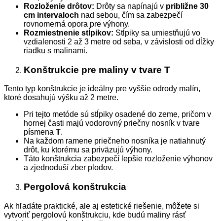
Rozloženie drôtov:
Drôty sa napínajú v
približne 30
cm intervaloch
nad sebou, čím sa zabezpečí
rovnomerná opora pre výhony.
Rozmiestnenie stĺpikov:
Stĺpiky sa umiestňujú vo
vzdialenosti 2 až 3 metre od seba, v závislosti od dĺžky
riadku s malinami.
Konštrukcie pre maliny v tvare T
Tento typ konštrukcie je ideálny pre vyššie odrody malín,
ktoré dosahujú výšku až 2 metre.
Pri tejto metóde sú stĺpiky osadené do zeme, pričom v
hornej časti majú vodorovný priečny nosník v tvare
písmena
T
.
Na každom ramene priečneho nosníka je natiahnutý
drôt, ku ktorému sa priväzujú výhony.
Táto konštrukcia zabezpečí lepšie rozloženie výhonov
a zjednoduší zber plodov.
Pergolová konštrukcia
Ak hľadáte praktické, ale aj estetické riešenie, môžete si
vytvoriť pergolovú konštrukciu, kde budú maliny rásť