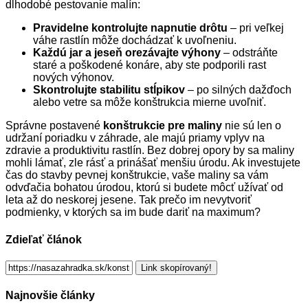
dlhodobé pestovanie malín:
Pravidelne kontrolujte napnutie drôtu
– pri veľkej
váhe rastlín môže dochádzať k uvoľneniu.
Každú jar a jeseň orezávajte výhony
– odstráňte
staré a poškodené konáre, aby ste podporili rast
nových výhonov.
Skontrolujte stabilitu stĺpikov
– po silných dažďoch
alebo vetre sa môže konštrukcia mierne uvoľniť.
Správne postavené
konštrukcie pre maliny
nie sú len o
udržaní poriadku v záhrade, ale majú priamy vplyv na
zdravie a produktivitu rastlín. Bez dobrej opory by sa maliny
mohli lámať, zle rásť a prinášať menšiu úrodu. Ak investujete
čas do stavby pevnej konštrukcie, vaše maliny sa vám
odvďačia bohatou úrodou, ktorú si budete môcť užívať od
leta až do neskorej jesene. Tak prečo im nevytvoriť
podmienky, v ktorých sa im bude dariť na maximum?
Zdieľať článok
Link skopírovaný!
Najnovšie články