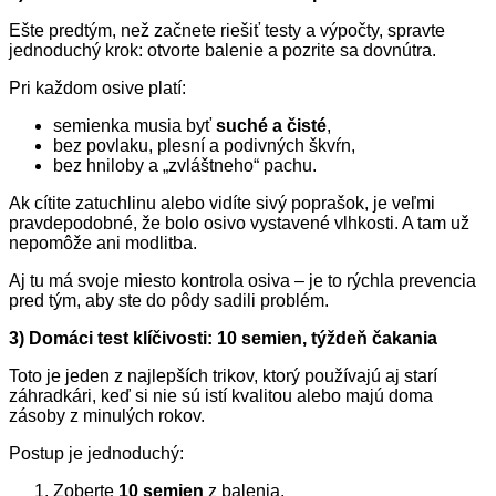
Ešte predtým, než začnete riešiť testy a výpočty, spravte
jednoduchý krok: otvorte balenie a pozrite sa dovnútra.
Pri každom osive platí:
semienka musia byť
suché a čisté
,
bez povlaku, plesní a podivných škvŕn,
bez hniloby a „zvláštneho“ pachu.
Ak cítite zatuchlinu alebo vidíte sivý poprašok, je veľmi
pravdepodobné, že bolo osivo vystavené vlhkosti. A tam už
nepomôže ani modlitba.
Aj tu má svoje miesto kontrola osiva – je to rýchla prevencia
pred tým, aby ste do pôdy sadili problém.
3) Domáci test klíčivosti: 10 semien, týždeň čakania
Toto je jeden z najlepších trikov, ktorý používajú aj starí
záhradkári, keď si nie sú istí kvalitou alebo majú doma
zásoby z minulých rokov.
Postup je jednoduchý:
Zoberte
10 semien
z balenia.