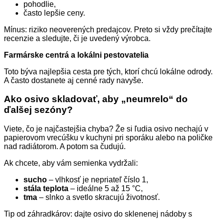
pohodlie,
často lepšie ceny.
Mínus: riziko neoverených predajcov. Preto si vždy prečítajte
recenzie a sledujte, či je uvedený výrobca.
Farmárske centrá a lokálni pestovatelia
Toto býva najlepšia cesta pre tých, ktorí chcú lokálne odrody.
A často dostanete aj cenné rady navyše.
Ako osivo skladovať, aby „neumrelo“ do
ďalšej sezóny?
Viete, čo je najčastejšia chyba? Že si ľudia osivo nechajú v
papierovom vrecúšku v kuchyni pri sporáku alebo na poličke
nad radiátorom. A potom sa čudujú.
Ak chcete, aby vám semienka vydržali:
sucho
– vlhkosť je nepriateľ číslo 1,
stála teplota
– ideálne 5 až 15 °C,
tma
– slnko a svetlo skracujú životnosť.
Tip od záhradkárov: dajte osivo do sklenenej nádoby s