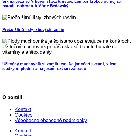
Šikmá veža vo Vrbovom láka turistov. Len pár krokov od nej sa
narodil dobrodruh Móric Beňovský
Prečo žltnú listy izbových rastlín
Užitočný muchovník si zamilujete. Na jar očarí kvetmi, v lete
sladkými plodmi a na jeseň rozžiari záhradu
O portáli
Kontakt
Cookies
Všeobecné obchodné podmienky
Kontakt