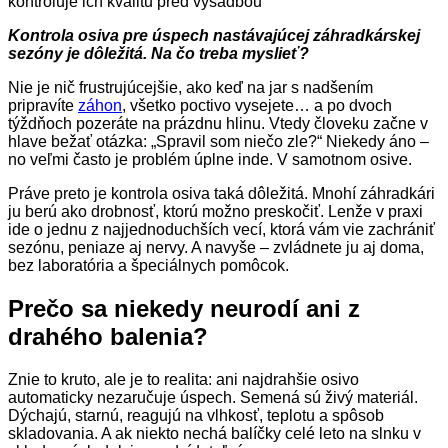
Kontrola osiva pre úspech nastávajúcej záhradkárskej
sezóny je dôležitá. Na čo treba myslieť?
Nie je nič frustrujúcejšie, ako keď na jar s nadšením
pripravíte
záhon
, všetko poctivo vysejete… a po dvoch
týždňoch pozeráte na prázdnu hlinu. Vtedy človeku začne v
hlave bežať otázka: „Spravil som niečo zle?“ Niekedy áno –
no veľmi často je problém úplne inde. V samotnom osive.
Práve preto je kontrola osiva taká dôležitá. Mnohí záhradkári
ju berú ako drobnosť, ktorú možno preskočiť. Lenže v praxi
ide o jednu z najjednoduchších vecí, ktorá vám vie zachrániť
sezónu, peniaze aj nervy. A navyše – zvládnete ju aj doma,
bez laboratória a špeciálnych pomôcok.
Prečo sa niekedy neurodí ani z
drahého balenia?
Znie to kruto, ale je to realita: ani najdrahšie osivo
automaticky nezaručuje úspech. Semená sú živý materiál.
Dýchajú, starnú, reagujú na vlhkosť, teplotu a spôsob
skladovania. A ak niekto nechá balíčky celé leto na slnku v