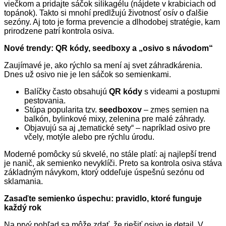
viečkom a pridajte sáčok silikagélu (nájdete v krabiciach od
topánok). Takto si mnohí predlžujú životnosť osív o ďalšie
sezóny. Aj toto je forma prevencie a dlhodobej stratégie, kam
prirodzene patrí kontrola osiva.
Nové trendy: QR kódy, seedboxy a „osivo s návodom“
Zaujímavé je, ako rýchlo sa mení aj svet záhradkárenia.
Dnes už osivo nie je len sáčok so semienkami.
Balíčky často obsahujú
QR kódy
s videami a postupmi
pestovania.
Stúpa popularita tzv.
seedboxov
– zmes semien na
balkón, bylinkové mixy, zelenina pre malé záhrady.
Objavujú sa aj „tematické sety“ – napríklad osivo pre
včely, motýle alebo pre rýchlu úrodu.
Moderné pomôcky sú skvelé, no stále platí: aj najlepší trend
je nanič, ak semienko nevyklíči. Preto sa kontrola osiva stáva
základným návykom, ktorý oddeľuje úspešnú sezónu od
sklamania.
Zasaďte semienko úspechu: pravidlo, ktoré funguje
každý rok
Na prvý pohľad sa môže zdať, že riešiť osivo je detail. V