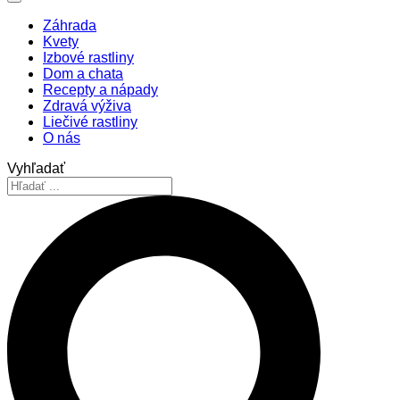
Záhrada
Kvety
Izbové rastliny
Dom a chata
Recepty a nápady
Zdravá výživa
Liečivé rastliny
O nás
Vyhľadať