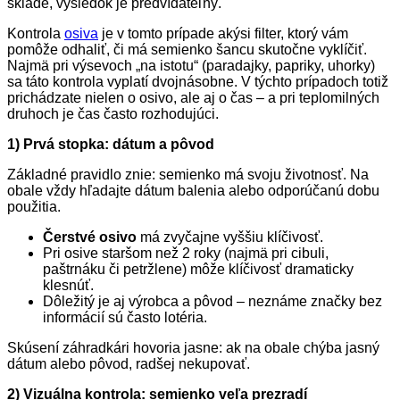
sklade, výsledok je predvídateľný.
Kontrola
osiva
je v tomto prípade akýsi filter, ktorý vám
pomôže odhaliť, či má semienko šancu skutočne vyklíčiť.
Najmä pri výsevoch „na istotu“ (paradajky, papriky, uhorky)
sa táto kontrola vyplatí dvojnásobne. V týchto prípadoch totiž
prichádzate nielen o osivo, ale aj o čas – a pri teplomilných
druhoch je čas často rozhodujúci.
1) Prvá stopka: dátum a pôvod
Základné pravidlo znie: semienko má svoju životnosť. Na
obale vždy hľadajte dátum balenia alebo odporúčanú dobu
použitia.
Čerstvé osivo
má zvyčajne vyššiu klíčivosť.
Pri osive staršom než 2 roky (najmä pri cibuli,
paštrnáku či petržlene) môže klíčivosť dramaticky
klesnúť.
Dôležitý je aj výrobca a pôvod – neznáme značky bez
informácií sú často lotéria.
Skúsení záhradkári hovoria jasne: ak na obale chýba jasný
dátum alebo pôvod, radšej nekupovať.
2) Vizuálna kontrola: semienko veľa prezradí