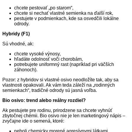
chcete pestovať „po starom“,
chcete si nechať vlastné semienka na ďalší rok,
pestujete v podmienkach, kde sa osvedčili lokálne
odrody.
Hybridy (F1)
Sú vhodné, ak:
chcete vysoké výnosy,
hľadáte odolnosť voči chorobám,
potrebujete uniformný rast (napríklad pri väčších
záhonoch).
Pozor: z hybridov si vlastné osivo neodložíte tak, aby sa
vlastnosti opakovali. Ak vám teda záleží na „rodinných
semienkach“, tradičné odrody sú jasná voľba.
Bio osivo: trend alebo reálny rozdiel?
Ak pestujete pre rodinu, prirodzene sa chcete vyhnúť
zbytočnej chémii. Bio osivo nie je len marketingový nápis –
zvyčajne ide o semená, ktoré:
neboli chemicky morené agresívnymi látkami,