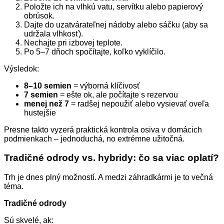
Položte ich na vlhkú vatu, servítku alebo papierový
obrúsok.
Dajte do uzatvárateľnej nádoby alebo sáčku (aby sa
udržala vlhkosť).
Nechajte pri izbovej teplote.
Po 5–7 dňoch spočítajte, koľko vyklíčilo.
Výsledok:
8–10 semien
= výborná klíčivosť
7 semien
= ešte ok, ale počítajte s rezervou
menej než 7
= radšej nepoužiť alebo vysievať oveľa
hustejšie
Presne takto vyzerá praktická kontrola osiva v domácich
podmienkach – jednoduchá, no extrémne užitočná.
Tradičné odrody vs. hybridy: čo sa viac oplatí?
Trh je dnes plný možností. A medzi záhradkármi je to večná
téma.
Tradičné odrody
Sú skvelé, ak: