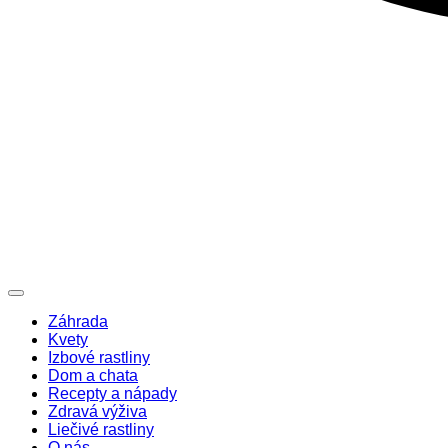
Záhrada
Kvety
Izbové rastliny
Dom a chata
Recepty a nápady
Zdravá výživa
Liečivé rastliny
O nás