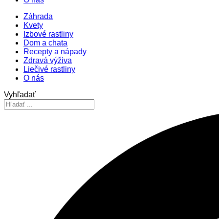
Záhrada
Kvety
Izbové rastliny
Dom a chata
Recepty a nápady
Zdravá výživa
Liečivé rastliny
O nás
Vyhľadať