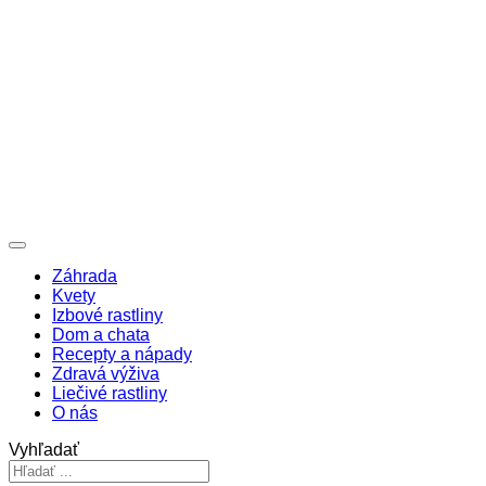
Záhrada
Kvety
Izbové rastliny
Dom a chata
Recepty a nápady
Zdravá výživa
Liečivé rastliny
O nás
Vyhľadať