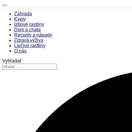
Záhrada
Kvety
Izbové rastliny
Dom a chata
Recepty a nápady
Zdravá výživa
Liečivé rastliny
O nás
Vyhľadať