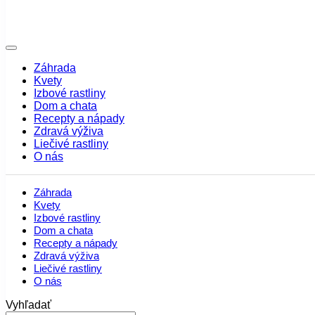
Záhrada
Kvety
Izbové rastliny
Dom a chata
Recepty a nápady
Zdravá výživa
Liečivé rastliny
O nás
Záhrada
Kvety
Izbové rastliny
Dom a chata
Recepty a nápady
Zdravá výživa
Liečivé rastliny
O nás
Vyhľadať