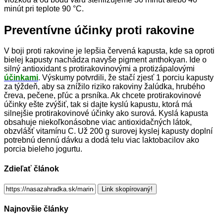
minút pri teplote 90 °C.
Preventívne účinky proti rakovine
V boji proti rakovine je lepšia červená kapusta, kde sa oproti
bielej kapusty nachádza navyše pigment anthokyan. Ide o
silný antioxidant s protirakovinovými a protizápalovými
účinkami
. Výskumy potvrdili, že stačí zjesť 1 porciu kapusty
za týždeň, aby sa znížilo riziko rakoviny žalúdka, hrubého
čreva, pečene, pľúc a prsníka. Ak chcete protirakovinové
účinky ešte zvýšiť, tak si dajte kyslú kapustu, ktorá má
silnejšie protirakovinové účinky ako surová. Kyslá kapusta
obsahuje niekoľkonásobne viac antioxidačných látok,
obzvlášť vitamínu C. Už 200 g surovej kyslej kapusty doplní
potrebnú dennú dávku a dodá telu viac laktobacilov ako
porcia bieleho jogurtu.
Zdieľať článok
Link skopírovaný!
Najnovšie články