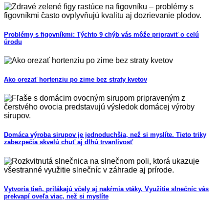
Problémy s figovníkmi: Týchto 9 chýb vás môže pripraviť o celú
úrodu
Ako orezať hortenziu po zime bez straty kvetov
Domáca výroba sirupov je jednoduchšia, než si myslíte. Tieto triky
zabezpečia skvelú chuť aj dlhú trvanlivosť
Vytvoria tieň, prilákajú včely aj nakŕmia vtáky. Využitie slnečníc vás
prekvapí oveľa viac, než si myslíte