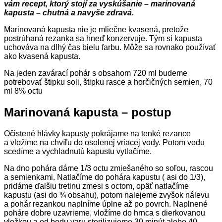
vám recept, ktorý stojí za vyskúšanie – marinovaná
kapusta – chutná a navyše zdravá.
Marinovaná kapusta nie je mliečne kvasená, pretože
postrúhaná rezanka sa hneď konzervuje. Tým si kapusta
uchováva na dlhý čas bielu farbu. Môže sa rovnako používať
ako kvasená kapusta.
Na jeden zavárací pohár s obsahom 720 ml budeme
potrebovať štipku soli, štipku rasce a horčičných semien, 70
ml 8% octu
Marinovaná kapusta – postup
Očistené hlávky kapusty pokrájame na tenké rezance
a vložíme na chvíľu do osolenej vriacej vody. Potom vodu
scedíme a vychladnutú kapustu vytlačíme.
Na dno pohára dáme 1/3 octu zmiešaného so soľou, rascou
a semienkami. Natlačíme do pohára kapustu ( asi do 1/3),
pridáme ďalšiu tretinu zmesi s octom, opäť natlačíme
kapustu (asi do ¾ obsahu), potom nalejeme zvyšok nálevu
a pohár rezankou naplníme úplne až po povrch. Naplnené
poháre dobre uzavrieme, vložíme do hrnca s dierkovanou
vložkou a od bodu varu sterilizujeme 30 minút alebo 40