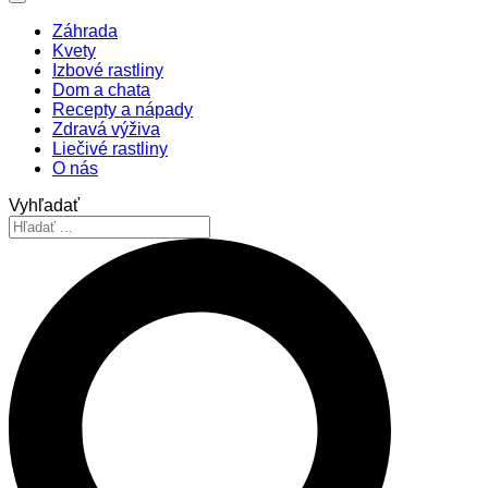
Záhrada
Kvety
Izbové rastliny
Dom a chata
Recepty a nápady
Zdravá výživa
Liečivé rastliny
O nás
Vyhľadať