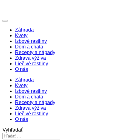
Záhrada
Kvety
Izbové rastliny
Dom a chata
Recepty a nápady
Zdravá výživa
Liečivé rastliny
O nás
Záhrada
Kvety
Izbové rastliny
Dom a chata
Recepty a nápady
Zdravá výživa
Liečivé rastliny
O nás
Vyhľadať