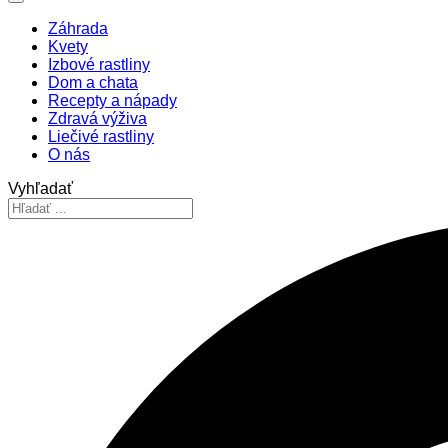
Záhrada
Kvety
Izbové rastliny
Dom a chata
Recepty a nápady
Zdravá výživa
Liečivé rastliny
O nás
Vyhľadať