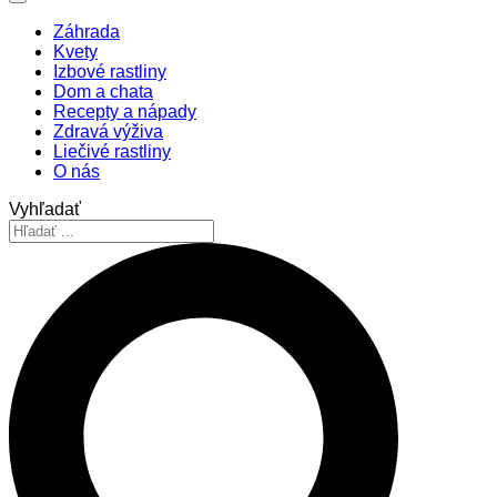
Záhrada
Kvety
Izbové rastliny
Dom a chata
Recepty a nápady
Zdravá výživa
Liečivé rastliny
O nás
Vyhľadať