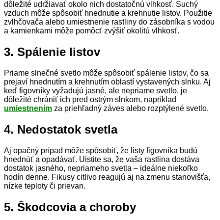
dôležité udržiavať okolo nich dostatočnú vlhkosť. Suchý
vzduch môže spôsobiť hnednutie a krehnutie listov. Použitie
zvlhčovača alebo umiestnenie rastliny do zásobníka s vodou
a kamienkami môže pomôcť zvýšiť okolitú vlhkosť.
3. Spálenie listov
Priame slnečné svetlo môže spôsobiť spálenie listov, čo sa
prejaví hnednutím a krehnutím oblastí vystavených slnku. Aj
keď figovníky vyžadujú jasné, ale nepriame svetlo, je
dôležité chrániť ich pred ostrým slnkom, napríklad
umiestnením
za priehľadný záves alebo rozptýlené svetlo.
4. Nedostatok svetla
Aj opačný prípad môže spôsobiť, že listy figovníka budú
hnednúť a opadávať. Uistite sa, že vaša rastlina dostáva
dostatok jasného, nepriameho svetla – ideálne niekoľko
hodín denne. Fikusy citlivo reagujú aj na zmenu stanovišťa,
nízke teploty či prievan.
5. Škodcovia a choroby