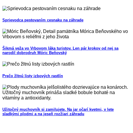
Sprievodca pestovaním cesnaku na záhrade
Šikmá veža vo Vrbovom láka turistov. Len pár krokov od nej sa
narodil dobrodruh Móric Beňovský
Prečo žltnú listy izbových rastlín
Užitočný muchovník si zamilujete. Na jar očarí kvetmi, v lete
sladkými plodmi a na jeseň rozžiari záhradu