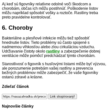
Aj keď sú figovníky relatívne odolné voči škodcom a
chorobám, občas ich môžu postihnúť. Poškodenie listov
môžu napríklad spôsobiť vošky a roztoče. Rastliny treba
preto pravidelne kontrolovať.
6. Choroby
Bakteriálne a plesňové infekcie môžu tiež spôsobiť
hnednutie listov. Tieto problémy sú často spojené s
nadmernou vlhkosťou alebo zlou cirkuláciou vzduchu.
Udržiavanie čistoty okolo
rastliny
a zabezpečenie dobrej
ventilácie môže pomôcť predchádzať týmto chorobám.
Starostlivosť o figovník s husľovými listami môže byť výzvou,
ale porozumenie potrebám vašej rastliny a prevencia
bežných problémov môže zabezpečiť, že vaše figovníky
ostanú zdravé a krásne.
Zdieľať článok
Link skopírovaný!
Najnovšie články