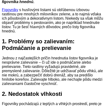
figovníka hnednú.
Figovníky
s husľovými listami sú obľúbenou izbovou
rastlinou pre mnohých milovníkov zelene, a to najmä vďaka
ich pôsobivým a dekoratívnym listom. Niekedy sa však môžu
objaviť problémy s pestovaním, ako je napríklad hnednutie
listov. Tu je šesť hlavných dôvodov, prečo listy figovníka
hnednú.
1. Problémy so zalievaním:
Podmáčanie a prelievanie
Jednou z najčastejších príčin hnednutia listov figovníka je
nesprávne zalievanie – či už ide o podmáčanie alebo
prelievanie. Tieto rastliny vyžadujú pravidelné, ale
premyslené zalievanie. Dôležité je udržiavať pôdu vlhkú, ale
nie mokrú, a zabezpečiť dobrú drenáž, aby sa predišlo
hnilobe koreňov. Zalievajte hlboko, ale nechajte pôdu medzi
zalievaniami čiastočne vyschnúť.
2. Nedostatok vlhkosti
Figovníky pochádzajú z teplých a vlhkých prostredí, preto je