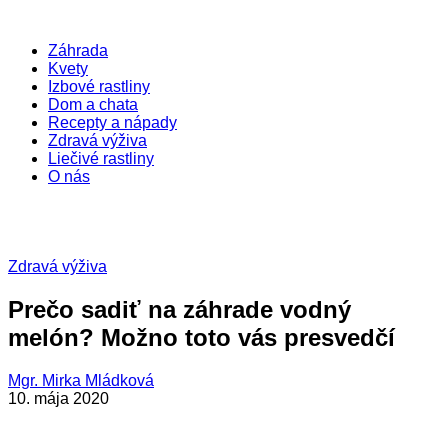
Záhrada
Kvety
Izbové rastliny
Dom a chata
Recepty a nápady
Zdravá výživa
Liečivé rastliny
O nás
Zdravá výživa
Prečo sadiť na záhrade vodný
melón? Možno toto vás presvedčí
Mgr. Mirka Mládková
10. mája 2020