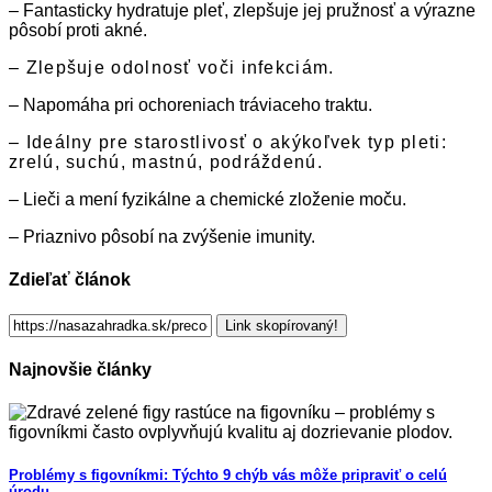
– Fantasticky hydratuje pleť, zlepšuje jej pružnosť a výrazne
pôsobí proti akné.
– Zlepšuje odolnosť voči infekciám.
– Napomáha pri ochoreniach tráviaceho traktu.
– Ideálny pre starostlivosť o akýkoľvek typ pleti:
zrelú, suchú, mastnú, podráždenú.
– Lieči a mení fyzikálne a chemické zloženie moču.
– Priaznivo pôsobí na zvýšenie imunity.
Zdieľať článok
Link skopírovaný!
Najnovšie články
Problémy s figovníkmi: Týchto 9 chýb vás môže pripraviť o celú
úrodu