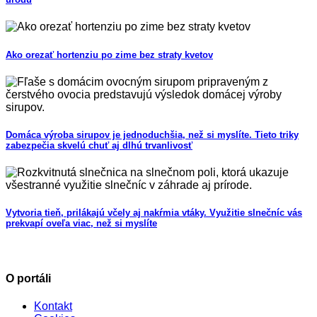
Ako orezať hortenziu po zime bez straty kvetov
Domáca výroba sirupov je jednoduchšia, než si myslíte. Tieto triky
zabezpečia skvelú chuť aj dlhú trvanlivosť
Vytvoria tieň, prilákajú včely aj nakŕmia vtáky. Využitie slnečníc vás
prekvapí oveľa viac, než si myslíte
O portáli
Kontakt