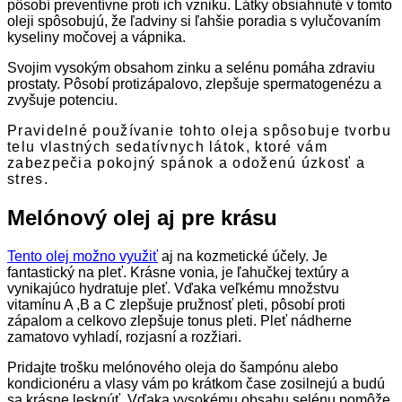
pôsobí preventívne proti ich vzniku. Látky obsiahnuté v tomto
oleji spôsobujú, že ľadviny si ľahšie poradia s vylučovaním
kyseliny močovej a vápnika.
Svojim vysokým obsahom zinku a selénu pomáha zdraviu
prostaty. Pôsobí protizápalovo, zlepšuje spermatogenézu a
zvyšuje potenciu.
Pravidelné používanie tohto oleja spôsobuje tvorbu
telu vlastných sedatívnych látok, ktoré vám
zabezpečia pokojný spánok a odoženú úzkosť a
stres.
Melónový olej aj pre krásu
Tento olej možno využiť
aj na kozmetické účely. Je
fantastický na pleť. Krásne vonia, je ľahučkej textúry a
vynikajúco hydratuje pleť. Vďaka veľkému množstvu
vitamínu A ,B a C zlepšuje pružnosť pleti, pôsobí proti
zápalom a celkovo zlepšuje tonus pleti. Pleť nádherne
zamatovo vyhladí, rozjasní a rozžiari.
Pridajte trošku melónového oleja do šampónu alebo
kondicionéru a vlasy vám po krátkom čase zosilnejú a budú
sa krásne lesknúť. Vďaka vysokému obsahu selénu pomôže