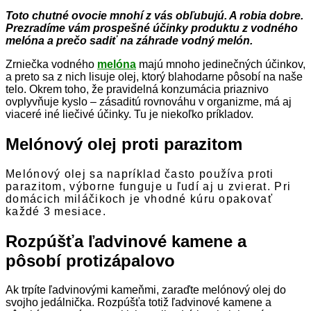
Toto chutné ovocie mnohí z vás obľubujú. A robia dobre.
Prezradíme vám prospešné účinky produktu z vodného
melóna a prečo sadiť na záhrade vodný melón.
Zrniečka vodného
melóna
majú mnoho jedinečných účinkov,
a preto sa z nich lisuje olej, ktorý blahodarne pôsobí na naše
telo. Okrem toho, že pravidelná konzumácia priaznivo
ovplyvňuje kyslo – zásaditú rovnováhu v organizme, má aj
viaceré iné liečivé účinky. Tu je niekoľko príkladov.
Melónový olej proti parazitom
Melónový olej sa napríklad často používa proti
parazitom, výborne funguje u ľudí aj u zvierat. Pri
domácich miláčikoch je vhodné kúru opakovať
každé 3 mesiace.
Rozpúšťa ľadvinové kamene a
pôsobí protizápalovo
Ak trpíte ľadvinovými kameňmi, zaraďte melónový olej do
svojho jedálnička. Rozpúšťa totiž ľadvinové kamene a