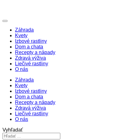
Záhrada
Kvety
Izbové rastliny
Dom a chata
Recepty a nápady
Zdravá výživa
Liečivé rastliny
O nás
Záhrada
Kvety
Izbové rastliny
Dom a chata
Recepty a nápady
Zdravá výživa
Liečivé rastliny
O nás
Vyhľadať