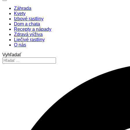
Záhrada
Kvety
Izbové rastliny
Dom a chata
Recepty a nápady
Zdravá výživa
Liečivé rastliny
O nás
Vyhľadať