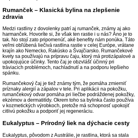
Rumanček – Klasická bylina na zlepšenie
zdravia
Medzi rastliny z dovolenky patrí aj rumanček, známy aj ako
harmanček. Hovoríte si, že však ten rastie i u nás? Áno je to
tak. No stojí zato pripomenúť, aké benefity nám ponúka. Táto
veľmi obľúbená liečivá rastlina rastie v celej Európe, vrátane
krajín ako Nemecko, Rakúsko a Švajčiarsko. Rumančekové
kvety sa používajú na prípravu čaju, ktorý má protizápalové a
upokojujúce účinky. Tento čaj je obzvlášť účinný pri
tráviacich problémoch, nachladnutí a na podporu lepšieho
spánku.
Rumančekový čaj je tiež známy tým, že pomáha zmierniť
príznaky alergií a zápalov v tele. Pri aplikácii na pokožku,
rumančekový odvar pomáha pri liečbe podráždenej pokožky,
ekzémov a dermatitídy. Okrem toho sa bylinka často používa
v kozmetických výrobkoch, pretože má schopnosť upokojiť
citlivú pokožku a podporiť jej regeneráciu.
Eukalyptus – Prírodný liek na dýchacie cesty
Eukalyptus, pôvodom z Austrálie, je rastlina, ktorá sa stala