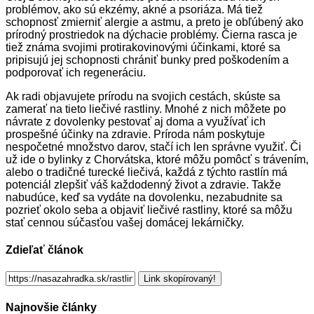
problémov, ako sú ekzémy, akné a psoriáza. Má tiež
schopnosť zmierniť alergie a astmu, a preto je obľúbený ako
prírodný prostriedok na dýchacie problémy. Čierna rasca je
tiež známa svojimi protirakovinovými účinkami, ktoré sa
pripisujú jej schopnosti chrániť bunky pred poškodením a
podporovať ich regeneráciu.
Ak radi objavujete prírodu na svojich cestách, skúste sa
zamerať na tieto liečivé rastliny. Mnohé z nich môžete po
návrate z dovolenky pestovať aj doma a využívať ich
prospešné účinky na zdravie. Príroda nám poskytuje
nespočetné množstvo darov, stačí ich len správne využiť. Či
už ide o bylinky z Chorvátska, ktoré môžu pomôcť s trávením,
alebo o tradičné turecké liečivá, každá z týchto rastlín má
potenciál zlepšiť váš každodenný život a zdravie. Takže
nabudúce, keď sa vydáte na dovolenku, nezabudnite sa
pozrieť okolo seba a objaviť liečivé rastliny, ktoré sa môžu
stať cennou súčasťou vašej domácej lekárničky.
Zdieľať článok
Link skopírovaný!
Najnovšie články