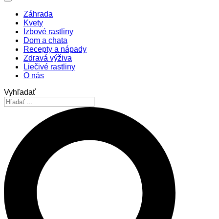
Záhrada
Kvety
Izbové rastliny
Dom a chata
Recepty a nápady
Zdravá výživa
Liečivé rastliny
O nás
Vyhľadať