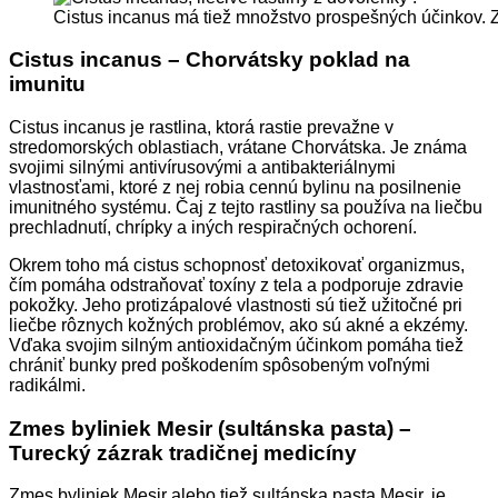
Cistus incanus má tiež množstvo prospešných účinkov. Z
Cistus incanus – Chorvátsky poklad na
imunitu
Cistus incanus je rastlina, ktorá rastie prevažne v
stredomorských oblastiach, vrátane Chorvátska. Je známa
svojimi silnými antivírusovými a antibakteriálnymi
vlastnosťami, ktoré z nej robia cennú bylinu na posilnenie
imunitného systému. Čaj z tejto rastliny sa používa na liečbu
prechladnutí, chrípky a iných respiračných ochorení.
Okrem toho má cistus schopnosť detoxikovať organizmus,
čím pomáha odstraňovať toxíny z tela a podporuje zdravie
pokožky. Jeho protizápalové vlastnosti sú tiež užitočné pri
liečbe rôznych kožných problémov, ako sú akné a ekzémy.
Vďaka svojim silným antioxidačným účinkom pomáha tiež
chrániť bunky pred poškodením spôsobeným voľnými
radikálmi.
Zmes byliniek Mesir (sultánska pasta) –
Turecký zázrak tradičnej medicíny
Zmes byliniek Mesir alebo tiež sultánska pasta Mesir, je