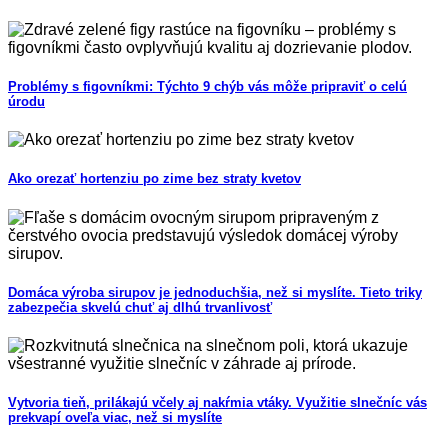
Problémy s figovníkmi: Týchto 9 chýb vás môže pripraviť o celú
úrodu
Ako orezať hortenziu po zime bez straty kvetov
Domáca výroba sirupov je jednoduchšia, než si myslíte. Tieto triky
zabezpečia skvelú chuť aj dlhú trvanlivosť
Vytvoria tieň, prilákajú včely aj nakŕmia vtáky. Využitie slnečníc vás
prekvapí oveľa viac, než si myslíte