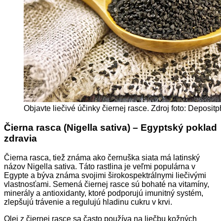
Objavte liečivé účinky čiernej rasce. Zdroj foto: Deposit
Čierna rasca (Nigella sativa) – Egyptský poklad
zdravia
Čierna rasca, tiež známa ako černuška siata má latinský
názov Nigella sativa. Táto rastlina je veľmi populárna v
Egypte a býva známa svojimi širokospektrálnymi liečivými
vlastnosťami. Semená čiernej rasce sú bohaté na vitamíny,
minerály a antioxidanty, ktoré podporujú imunitný systém,
zlepšujú trávenie a regulujú hladinu cukru v krvi.
Olej z čiernej rasce sa často používa na liečbu kožných