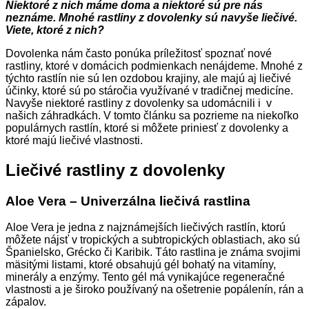
Niektoré z nich máme doma a niektoré sú pre nás
neznáme. Mnohé rastliny z dovolenky sú navyše liečivé.
Viete, ktoré z nich?
Dovolenka nám často ponúka príležitosť spoznať nové
rastliny, ktoré v domácich podmienkach nenájdeme. Mnohé z
týchto rastlín nie sú len ozdobou krajiny, ale majú aj liečivé
účinky, ktoré sú po stáročia využívané v tradičnej medicíne.
Navyše niektoré rastliny z dovolenky sa udomácnili i v
našich záhradkách. V tomto článku sa pozrieme na niekoľko
populárnych rastlín, ktoré si môžete priniesť z dovolenky a
ktoré majú liečivé vlastnosti.
Liečivé rastliny z dovolenky
Aloe Vera – Univerzálna liečivá rastlina
Aloe Vera je jedna z najznámejších liečivých rastlín, ktorú
môžete nájsť v tropických a subtropických oblastiach, ako sú
Španielsko, Grécko či Karibik. Táto rastlina je známa svojimi
mäsitými listami, ktoré obsahujú gél bohatý na vitamíny,
minerály a enzýmy. Tento gél má vynikajúce regeneračné
vlastnosti a je široko používaný na ošetrenie popálenín, rán a
zápalov.