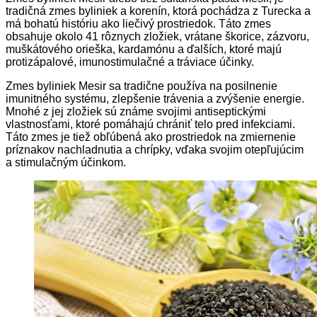
tradičná zmes byliniek a korenín, ktorá pochádza z Turecka a
má bohatú históriu ako liečivý prostriedok. Táto zmes
obsahuje okolo 41 rôznych zložiek, vrátane škorice, zázvoru,
muškátového orieška, kardamónu a ďalších, ktoré majú
protizápalové, imunostimulačné a tráviace účinky.
Zmes byliniek Mesir sa tradične používa na posilnenie
imunitného systému, zlepšenie trávenia a zvýšenie energie.
Mnohé z jej zložiek sú známe svojimi antiseptickými
vlastnosťami, ktoré pomáhajú chrániť telo pred infekciami.
Táto zmes je tiež obľúbená ako prostriedok na zmiernenie
príznakov nachladnutia a chrípky, vďaka svojim otepľujúcim
a stimulačným účinkom.