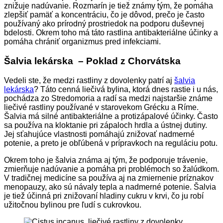
znižuje nadúvanie. Rozmarín je tiež známy tým, že pomáha
zlepšiť pamäť a koncentráciu, čo je dôvod, prečo je často
používaný ako prírodný prostriedok na podporu duševnej
bdelosti. Okrem toho má táto rastlina antibakteriálne účinky a
pomáha chrániť organizmus pred infekciami.
Šalvia lekárska – Poklad z Chorvátska
Vedeli ste, že medzi rastliny z dovolenky patrí aj
šalvia
lekárska
? Táto cenná liečivá bylina, ktorá dnes rastie i u nás,
pochádza zo Stredomoria a radí sa medzi najstaršie známe
liečivé rastliny používané v starovekom Grécku a Ríme.
Šalvia má silné antibakteriálne a protizápalové účinky. Často
sa používa na kloktanie pri zápaloch hrdla a ústnej dutiny.
Jej sťahujúce vlastnosti pomáhajú znižovať nadmerné
potenie, a preto je obľúbená v prípravkoch na reguláciu potu.
Okrem toho je šalvia známa aj tým, že podporuje trávenie,
zmierňuje nadúvanie a pomáha pri problémoch so žalúdkom.
V tradičnej medicíne sa používa aj na zmiernenie príznakov
menopauzy, ako sú návaly tepla a nadmerné potenie. Šalvia
je tiež účinná pri znižovaní hladiny cukru v krvi, čo ju robí
užitočnou bylinou pre ľudí s cukrovkou.