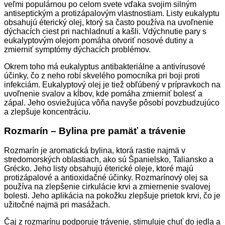
veľmi populárnou po celom svete vďaka svojim silným
antiseptickým a protizápalovým vlastnostiam. Listy eukalyptu
obsahujú éterický olej, ktorý sa často používa na uvoľnenie
dýchacích ciest pri nachladnutí a kašli. Vdýchnutie pary s
eukalyptovým olejom pomáha otvoriť nosové dutiny a
zmierniť symptómy dýchacích problémov.
Okrem toho má eukalyptus antibakteriálne a antivírusové
účinky, čo z neho robí skvelého pomocníka pri boji proti
infekciám. Eukalyptový olej je tiež obľúbený v prípravkoch na
uvoľnenie svalov a kĺbov, kde pomáha zmierniť bolesť a
zápal. Jeho osviežujúca vôňa navyše pôsobí povzbudzujúco
a zlepšuje koncentráciu.
Rozmarín – Bylina pre pamäť a trávenie
Rozmarín je aromatická bylina, ktorá rastie najmä v
stredomorských oblastiach, ako sú Španielsko, Taliansko a
Grécko. Jeho listy obsahujú éterické oleje, ktoré majú
protizápalové a antioxidačné účinky. Rozmarínový olej sa
používa na zlepšenie cirkulácie krvi a zmiernenie svalovej
bolesti. Jeho aplikácia na pokožku zlepšuje prietok krvi, čo je
užitočné najmä pri masážach.
Čaj z rozmarínu podporuje trávenie, stimuluje chuť do jedla a