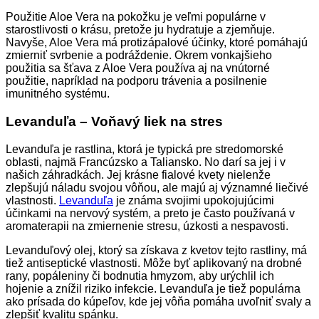
Použitie Aloe Vera na pokožku je veľmi populárne v
starostlivosti o krásu, pretože ju hydratuje a zjemňuje.
Navyše, Aloe Vera má protizápalové účinky, ktoré pomáhajú
zmierniť svrbenie a podráždenie. Okrem vonkajšieho
použitia sa šťava z Aloe Vera používa aj na vnútorné
použitie, napríklad na podporu trávenia a posilnenie
imunitného systému.
Levanduľa – Voňavý liek na stres
Levanduľa je rastlina, ktorá je typická pre stredomorské
oblasti, najmä Francúzsko a Taliansko. No darí sa jej i v
našich záhradkách. Jej krásne fialové kvety nielenže
zlepšujú náladu svojou vôňou, ale majú aj významné liečivé
vlastnosti.
Levanduľa
je známa svojimi upokojujúcimi
účinkami na nervový systém, a preto je často používaná v
aromaterapii na zmiernenie stresu, úzkosti a nespavosti.
Levanduľový olej, ktorý sa získava z kvetov tejto rastliny, má
tiež antiseptické vlastnosti. Môže byť aplikovaný na drobné
rany, popáleniny či bodnutia hmyzom, aby urýchlil ich
hojenie a znížil riziko infekcie. Levanduľa je tiež populárna
ako prísada do kúpeľov, kde jej vôňa pomáha uvoľniť svaly a
zlepšiť kvalitu spánku.