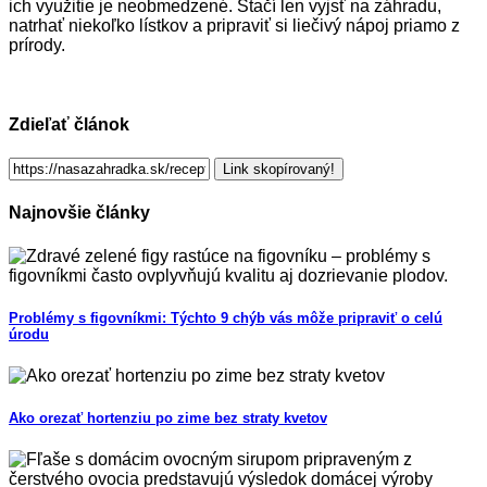
ich využitie je neobmedzené. Stačí len vyjsť na záhradu,
natrhať niekoľko lístkov a pripraviť si liečivý nápoj priamo z
prírody.
Zdieľať článok
Link skopírovaný!
Najnovšie články
Problémy s figovníkmi: Týchto 9 chýb vás môže pripraviť o celú
úrodu
Ako orezať hortenziu po zime bez straty kvetov