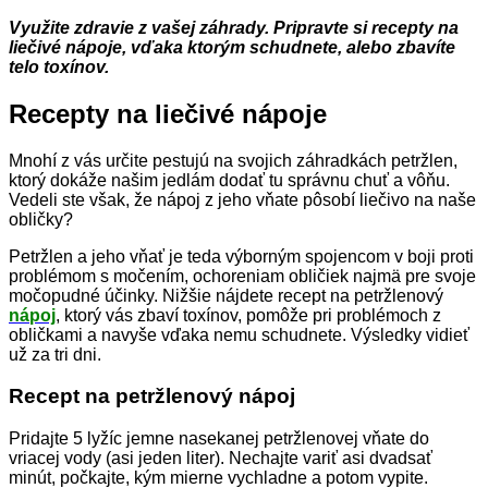
Využite zdravie z vašej záhrady. Pripravte si recepty na
liečivé nápoje, vďaka ktorým schudnete, alebo zbavíte
telo toxínov.
Recepty na liečivé nápoje
Mnohí z vás určite pestujú na svojich záhradkách petržlen,
ktorý dokáže našim jedlám dodať tu správnu chuť a vôňu.
Vedeli ste však, že nápoj z jeho vňate pôsobí liečivo na naše
obličky?
Petržlen a jeho vňať je teda výborným spojencom v boji proti
problémom s močením, ochoreniam obličiek najmä pre svoje
močopudné účinky. Nižšie nájdete recept na petržlenový
nápoj
, ktorý vás zbaví toxínov, pomôže pri problémoch z
obličkami a navyše vďaka nemu schudnete. Výsledky vidieť
už za tri dni.
Recept na petržlenový nápoj
Pridajte 5 lyžíc jemne nasekanej petržlenovej vňate do
vriacej vody (asi jeden liter). Nechajte variť asi dvadsať
minút, počkajte, kým mierne vychladne a potom vypite.