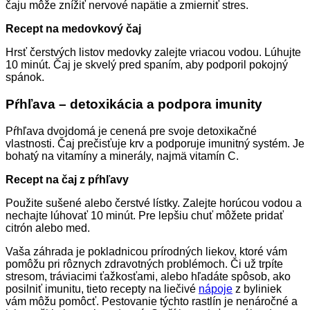
čaju môže znížiť nervové napätie a zmierniť stres.
Recept na medovkový čaj
Hrsť čerstvých listov medovky zalejte vriacou vodou. Lúhujte
10 minút. Čaj je skvelý pred spaním, aby podporil pokojný
spánok.
Pŕhľava – detoxikácia a podpora imunity
Pŕhľava dvojdomá je cenená pre svoje detoxikačné
vlastnosti. Čaj prečisťuje krv a podporuje imunitný systém. Je
bohatý na vitamíny a minerály, najmä vitamín C.
Recept na čaj z pŕhľavy
Použite sušené alebo čerstvé lístky. Zalejte horúcou vodou a
nechajte lúhovať 10 minút. Pre lepšiu chuť môžete pridať
citrón alebo med.
Vaša záhrada je pokladnicou prírodných liekov, ktoré vám
pomôžu pri rôznych zdravotných problémoch. Či už trpíte
stresom, tráviacimi ťažkosťami, alebo hľadáte spôsob, ako
posilniť imunitu, tieto recepty na liečivé
nápoje
z byliniek
vám môžu pomôcť. Pestovanie týchto rastlín je nenáročné a