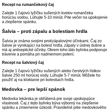
Recept na rumančekový čaj
Zalejte 1 čajovú lyžičku sušených kvetov rumančeka
horúcou vodou. Lúhujte 5-10 minút. Pite večer na upokojenie
a zlepšenie spánku.
Šalvia – proti zápalu a bolestiam hrdla
Šalvia je známa svojimi protizápalovými účinkami. Čaj zo
šalvie je vynikajúci na bolesť hrdla, zápaly v ústnej dutine a
má aj antiseptické účinky. Okrem toho táto bylinka podporuje
trávenie a pomáha pri nadmernom potení.
Recept na šalviový čaj
Zalejte 1 čajovú lyžičku sušených alebo čerstvých lístkov
šalvie 250 ml horúcej vody. Lúhujte 5-7 minút. Môžete ho
použiť aj na kloktanie pri bolestiach hrdla.
Medovka – pre lepší spánok
Medovka lekárska je obľúbená pre svoje upokojujúce
vlastnosti. Čaj z tejto bylinky býva výborný na zlepšenie
spánku a zmiernenie úzkosti. Pravidelné pitie medovkového