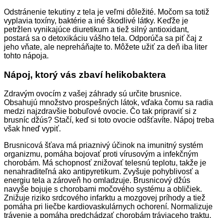
Odstránenie tekutiny z tela je veľmi dôležité. Močom sa totiž
vyplavia toxíny, baktérie a iné škodlivé látky. Keďže je
petržlen vynikajúce diuretikum a tiež silný antioxidant,
postará sa o detoxikáciu vášho tela. Odporúča sa piť čaj z
jeho vňate, ale nepreháňajte to. Môžete užiť za deň iba liter
tohto nápoja.
Nápoj, ktorý vás zbaví helikobaktera
Zdravým ovocím z vašej záhrady sú určite brusnice.
Obsahujú množstvo prospešných látok, vďaka čomu sa radia
medzi najzdravšie bobuľové ovocie. Čo tak pripraviť si z
brusníc džús? Stačí, keď si toto ovocie odšťavíte. Nápoj treba
však hneď vypiť.
Brusnicová šťava má priaznivý účinok na imunitný systém
organizmu, pomáha bojovať proti vírusovým a infekčným
chorobám. Má schopnosť znižovať telesnú teplotu, takže je
nenahraditeľná ako antipyretikum. Zvyšuje pohyblivosť a
energiu tela a zároveň ho omladzuje. Brusnicový džús
navyše bojuje s chorobami močového systému a obličiek.
Znižuje riziko srdcového infarktu a mozgovej príhody a tiež
pomáha pri liečbe kardiovaskulárnych ochorení. Normalizuje
trávenie a pomáha predchádzať chorobám tráviaceho traktu.