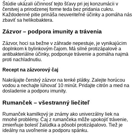
Štúdie ukázali účinnosť tejto šťavy pri jej konzumácii v
čerstvej a prirodzenej forme teda bez pridania cukru.
Každodenné pitie prináša neuveriteľné účinky a pomáha nás
zbaviť sa helikobaktera.
Zázvor – podpora imunity a trávenia
Zázvor, hoci sa bežne v záhrade nepestuje, je vynikajúcim
doplnkom k bylinkovým čajom. Má silné protizápalové a
antibakteriálne účinky, podporuje trávenie a pomáha najmä
proti nachladnutiu.
Recept na zázvorový čaj
Nakrájajte čerstvý zázvor na tenké plátky. Zalejte horúcou
vodou a nechajte lúhovať 10 minút. Pridajte citrón a med na
dosladenie a podporu imunity.
Rumanček – všestranný liečiteľ
Rumanček kamilkový je známy ako univerzálny liek na
mnohé problémy. Čaj z rumančeka môže upokojiť trávenie,
zmierňuje bolesť žalúdka a pôsobí protizápalovo. Tiež je
ideálny na uvoľnenie a podporu spánku.