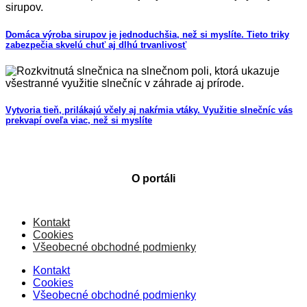
Domáca výroba sirupov je jednoduchšia, než si myslíte. Tieto triky
zabezpečia skvelú chuť aj dlhú trvanlivosť
Vytvoria tieň, prilákajú včely aj nakŕmia vtáky. Využitie slnečníc vás
prekvapí oveľa viac, než si myslíte
O portáli
Kontakt
Cookies
Všeobecné obchodné podmienky
Kontakt
Cookies
Všeobecné obchodné podmienky