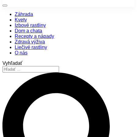
Záhrada
Kvety
Izbové rastliny
Dom a chata
Recepty a nápady
Zdravá výživa
Liečivé rastliny
O nás
Vyhľadať