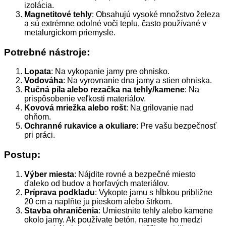
izolácia.
Magnetitové tehly
: Obsahujú vysoké množstvo železa
a sú extrémne odolné voči teplu, často používané v
metalurgickom priemysle.
Potrebné nástroje:
Lopata
: Na vykopanie jamy pre ohnisko.
Vodováha
: Na vyrovnanie dna jamy a stien ohniska.
Ručná píla alebo rezačka na tehly/kamene
: Na
prispôsobenie veľkosti materiálov.
Kovová mriežka alebo rošt
: Na grilovanie nad
ohňom.
Ochranné rukavice a okuliare
: Pre vašu bezpečnosť
pri práci.
Postup:
Výber miesta
: Nájdite rovné a bezpečné miesto
ďaleko od budov a horľavých materiálov.
Príprava podkladu
: Vykopte jamu s hĺbkou približne
20 cm a naplňte ju pieskom alebo štrkom.
Stavba ohraničenia
: Umiestnite tehly alebo kamene
okolo jamy. Ak používate betón, naneste ho medzi