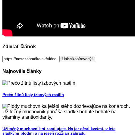
Zdieľať článok
Link skopírovaný!
Najnovšie články
Prečo žltnú listy izbových rastlín
Užitočný muchovník si zamilujete. Na jar očarí kvetmi, v lete
sladkými plodmi a na jeseň rozžiari záhradu