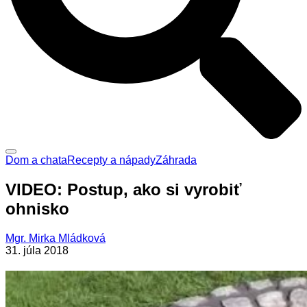
Dom a chata
Recepty a nápady
Záhrada
VIDEO: Postup, ako si vyrobiť
ohnisko
Mgr. Mirka Mládková
31. júla 2018