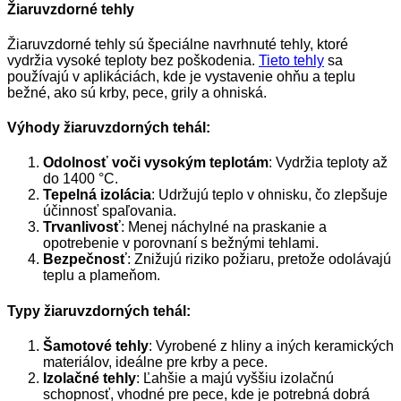
Žiaruvzdorné tehly
Žiaruvzdorné tehly sú špeciálne navrhnuté tehly, ktoré
vydržia vysoké teploty bez poškodenia.
Tieto tehly
sa
používajú v aplikáciách, kde je vystavenie ohňu a teplu
bežné, ako sú krby, pece, grily a ohniská.
Výhody žiaruvzdorných tehál:
Odolnosť voči vysokým teplotám
: Vydržia teploty až
do 1400 °C.
Tepelná izolácia
: Udržujú teplo v ohnisku, čo zlepšuje
účinnosť spaľovania.
Trvanlivosť
: Menej náchylné na praskanie a
opotrebenie v porovnaní s bežnými tehlami.
Bezpečnosť
: Znižujú riziko požiaru, pretože odolávajú
teplu a plameňom.
Typy žiaruvzdorných tehál:
Šamotové tehly
: Vyrobené z hliny a iných keramických
materiálov, ideálne pre krby a pece.
Izolačné tehly
: Ľahšie a majú vyššiu izolačnú
schopnosť, vhodné pre pece, kde je potrebná dobrá