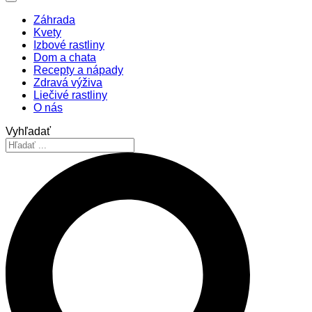
Záhrada
Kvety
Izbové rastliny
Dom a chata
Recepty a nápady
Zdravá výživa
Liečivé rastliny
O nás
Vyhľadať