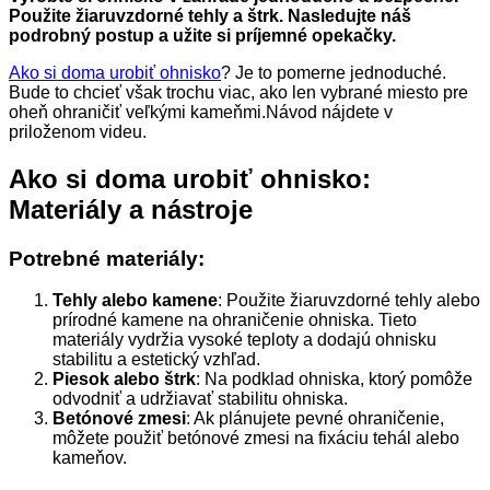
Použite žiaruvzdorné tehly a štrk. Nasledujte náš
podrobný postup a užite si príjemné opekačky.
Ako si doma urobiť ohnisko
? Je to pomerne jednoduché.
Bude to chcieť však trochu viac, ako len vybrané miesto pre
oheň ohraničiť veľkými kameňmi.Návod nájdete v
priloženom videu.
Ako si doma urobiť ohnisko:
Materiály a nástroje
Potrebné materiály:
Tehly alebo kamene
: Použite žiaruvzdorné tehly alebo
prírodné kamene na ohraničenie ohniska. Tieto
materiály vydržia vysoké teploty a dodajú ohnisku
stabilitu a estetický vzhľad.
Piesok alebo štrk
: Na podklad ohniska, ktorý pomôže
odvodniť a udržiavať stabilitu ohniska.
Betónové zmesi
: Ak plánujete pevné ohraničenie,
môžete použiť betónové zmesi na fixáciu tehál alebo
kameňov.