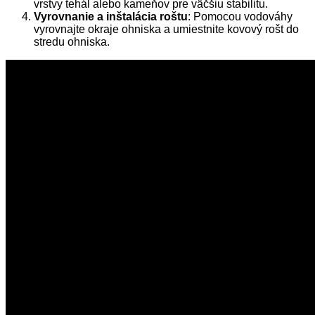
vrstvy tehál alebo kameňov pre väčšiu stabilitu.
Vyrovnanie a inštalácia roštu
: Pomocou vodováhy
vyrovnajte okraje ohniska a umiestnite kovový rošt do
stredu ohniska.