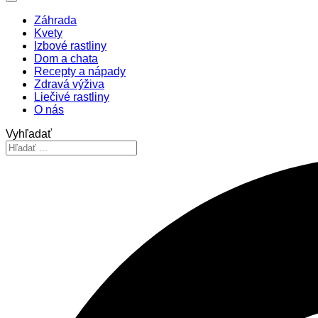
Záhrada
Kvety
Izbové rastliny
Dom a chata
Recepty a nápady
Zdravá výživa
Liečivé rastliny
O nás
Vyhľadať