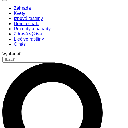
Záhrada
Kvety
Izbové rastliny
Dom a chata
Recepty a nápady
Zdravá výživa
Liečivé rastliny
O nás
Vyhľadať