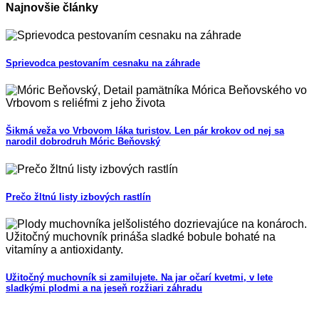
Najnovšie články
Sprievodca pestovaním cesnaku na záhrade
Šikmá veža vo Vrbovom láka turistov. Len pár krokov od nej sa
narodil dobrodruh Móric Beňovský
Prečo žltnú listy izbových rastlín
Užitočný muchovník si zamilujete. Na jar očarí kvetmi, v lete
sladkými plodmi a na jeseň rozžiari záhradu