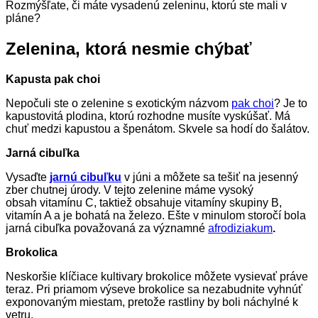
Rozmýšľate, či máte vysadenú zeleninu, ktorú ste mali v
pláne?
Zelenina, ktorá nesmie chýbať
Kapusta pak choi
Nepočuli ste o zelenine s exotickým názvom
pak choi
? Je to
kapustovitá plodina, ktorú rozhodne musíte vyskúšať. Má
chuť medzi kapustou a špenátom. Skvele sa hodí do šalátov.
Jarná cibuľka
Vysaďte
jarnú cibuľku
v júni a môžete sa tešiť na jesenný
zber chutnej úrody. V tejto zelenine máme vysoký
obsah vitamínu C, taktiež obsahuje vitamíny skupiny B,
vitamín A a je bohatá na železo. Ešte v minulom storočí bola
jarná cibuľka považovaná za významné
afrodiziakum
.
Brokolica
Neskoršie klíčiace kultivary brokolice môžete vysievať práve
teraz. Pri priamom výseve brokolice sa nezabudnite vyhnúť
exponovaným miestam, pretože rastliny by boli náchylné k
vetru.