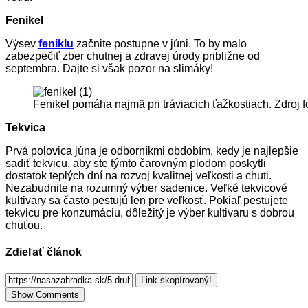
Fenikel
Výsev
feniklu
začnite postupne v júni. To by malo
zabezpečiť zber chutnej a zdravej úrody približne od
septembra. Dajte si však pozor na slimáky!
Fenikel pomáha najmä pri tráviacich ťažkostiach. Zdroj 
Tekvica
Prvá polovica júna je odborníkmi obdobím, kedy je najlepšie
sadiť tekvicu, aby ste týmto čarovným plodom poskytli
dostatok teplých dní na rozvoj kvalitnej veľkosti a chuti.
Nezabudnite na rozumný výber sadenice. Veľké tekvicové
kultivary sa často pestujú len pre veľkosť. Pokiaľ pestujete
tekvicu pre konzumáciu, dôležitý je výber kultivaru s dobrou
chuťou.
Zdieľať článok
Link skopírovaný!
Show Comments