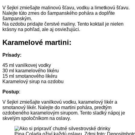
V šejkri zmiešajte malinovú šťavu, vodku a limetkovú šťavu.
Nalejte túto zmes do šampanského pohára a doplňte
šampanským.
Na ozdobu pridajte čerstvé maliny. Tento koktail je nielen
krásny na pohľad, ale aj osviežujúci.
Karamelové martini:
Prísady:
45 ml vanilkovej vodky
30 ml karamelového likéru
15 ml smotanového likéru
Karamelový sirup na ozdobu
Postup
:
V šejkri zmiešajte vanilkovú vodku, karamelový likér a
smotanový likér. Nalejte do martini pohára, predtým
ozdobeného karamelovým sirupom. Tento sladký nápoj je
skvelým spoločníkom na oslavy.
Pina Colada oživí každú oslavu. Zdroj foto: Depositphot