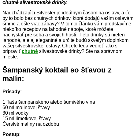
chutné silvestrovské drinky.
Nadchádzajúci Silvester je ideálnym časom na oslavy, a čo
by to bolo bez chutných drinkov, ktoré dodajú vašim oslavám
šmrnc a ešte viac zábavy? V tomto článku vám predstavíme
niekoľko receptov na lahodné nápoje, ktoré môžete
nachystať pre seba a svojich hostí. Tieto drinky sú nielen
lahodné, ale aj elegantné a určite budú skvelým doplnkom
vašej silvestrovskej oslavy. Chcete teda vedieť, ako si
pripraviť
chutné
silvestrovské drinky? Ste na správnom
mieste.
Šampanský koktail so šťavou z
malín:
Prísady:
1 fľaša šampanského alebo šumivého vína
60 ml malinovej šťavy
30 ml vodky
15 ml limetkovej šťavy
Čerstvé maliny na ozdobu
Postup
: