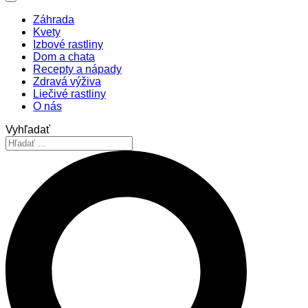
Záhrada
Kvety
Izbové rastliny
Dom a chata
Recepty a nápady
Zdravá výživa
Liečivé rastliny
O nás
Vyhľadať