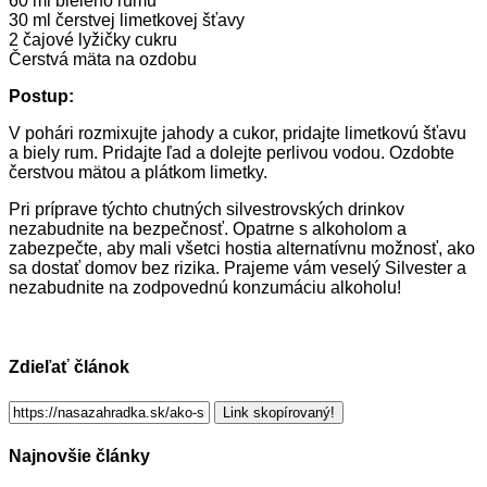
60 ml bieleho rumu
30 ml čerstvej limetkovej šťavy
2 čajové lyžičky cukru
Čerstvá mäta na ozdobu
Postup:
V pohári rozmixujte jahody a cukor, pridajte limetkovú šťavu
a biely rum. Pridajte ľad a dolejte perlivou vodou. Ozdobte
čerstvou mätou a plátkom limetky.
Pri príprave týchto chutných silvestrovských drinkov
nezabudnite na bezpečnosť. Opatrne s alkoholom a
zabezpečte, aby mali všetci hostia alternatívnu možnosť, ako
sa dostať domov bez rizika. Prajeme vám veselý Silvester a
nezabudnite na zodpovednú konzumáciu alkoholu!
Zdieľať článok
Link skopírovaný!
Najnovšie články