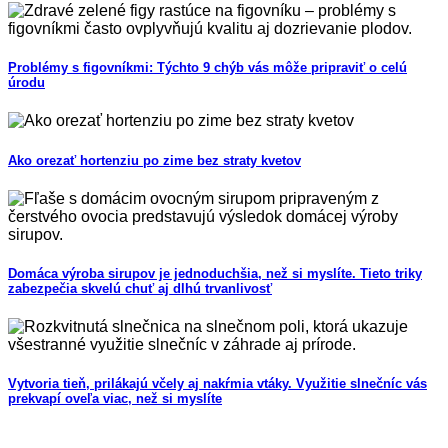
Problémy s figovníkmi: Týchto 9 chýb vás môže pripraviť o celú
úrodu
Ako orezať hortenziu po zime bez straty kvetov
Domáca výroba sirupov je jednoduchšia, než si myslíte. Tieto triky
zabezpečia skvelú chuť aj dlhú trvanlivosť
Vytvoria tieň, prilákajú včely aj nakŕmia vtáky. Využitie slnečníc vás
prekvapí oveľa viac, než si myslíte