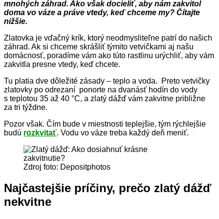
mnohých záhrad. Ako však docieliť, aby nám zakvitol
doma vo váze a práve vtedy, keď chceme my? Čítajte
nižšie.
Zlatovka je vďačný krík, ktorý neodmysliteľne patrí do našich
záhrad. Ak si chceme skrášliť týmito vetvičkami aj našu
domácnosť, poradíme vám ako túto rastlinu urýchliť, aby vám
zakvitla presne vtedy, keď chcete.
Tu platia dve dôležité zásady – teplo a voda. Preto vetvičky
zlatovky po odrezaní ponorte na dvanásť hodín do vody
s teplotou 35 až 40 °C, a zlatý dážď vám zakvitne približne
za tri týždne.
Pozor však. Čím bude v miestnosti teplejšie, tým rýchlejšie
budú
rozkvitať
. Vodu vo váze treba každý deň meniť.
Zdroj foto: Depositphotos
Najčastejšie príčiny, prečo zlatý dážď
nekvitne