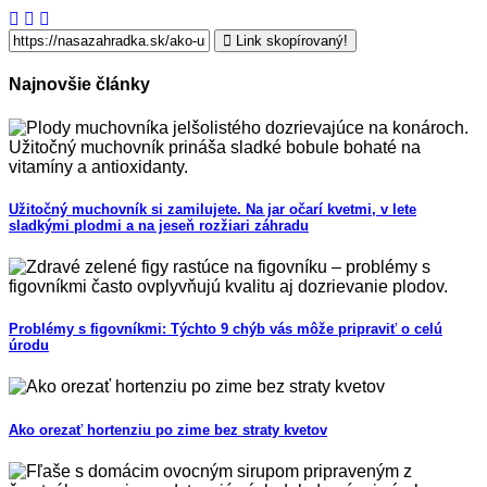
Link skopírovaný!
Najnovšie články
Užitočný muchovník si zamilujete. Na jar očarí kvetmi, v lete
sladkými plodmi a na jeseň rozžiari záhradu
Problémy s figovníkmi: Týchto 9 chýb vás môže pripraviť o celú
úrodu
Ako orezať hortenziu po zime bez straty kvetov