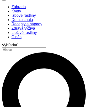
Záhrada
Kvety
Izbové rastliny
Dom a chata
Recepty a nápady
Zdravá výživa
Liečivé rastliny
O nás
Vyhľadať