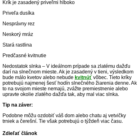
Krík je zasadený priveľmi hlboko
Priveľa dusíka
Nesprávny rez
Neskorý mráz
Stará rastlina
Predčasné kvitnutie
Nedostatok slnka – V ideálnom prípade sa zlatému dažďu
darí na slnečnom mieste. Ak je zasadený v tieni, výsledkom
bude málo kvetov alebo nebude
kvitnúť
vôbec. Tieto kríky
potrebujú najmenej šesť hodín slnečného žiarenia denne. Ak
to na svojom mieste nemajú, zvážte premiestnenie alebo
upravte okolie zlatého dažďa tak, aby mal viac slnka.
Tip na záver:
Podobne môžu ozdobiť váš dom alebo chatu aj vetvičky
trniek a čerešní. Tie však potrebujú o týždeň viac času.
Zdieľať článok