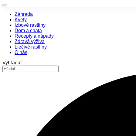
Záhrada
Kvety
Izbové rastliny
Dom a chata
Recepty a nápady
Zdravá výživa
Liečivé rastliny
O nás
Vyhľadať