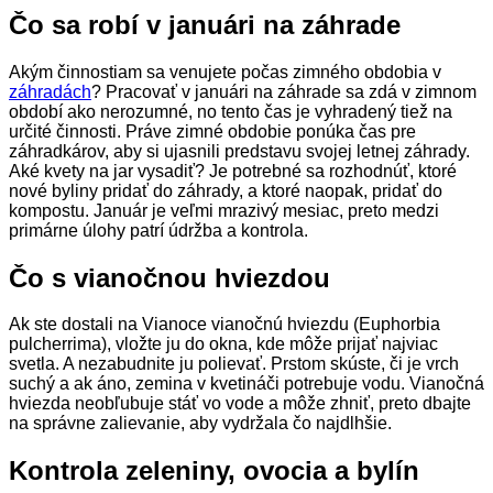
Čo sa robí v januári na záhrade
Akým činnostiam sa venujete počas zimného obdobia v
záhradách
? Pracovať v januári na záhrade sa zdá v zimnom
období ako nerozumné, no tento čas je vyhradený tiež na
určité činnosti. Práve zimné obdobie ponúka čas pre
záhradkárov, aby si ujasnili predstavu svojej letnej záhrady.
Aké kvety na jar vysadiť? Je potrebné sa rozhodnúť, ktoré
nové byliny pridať do záhrady, a ktoré naopak, pridať do
kompostu. Január je veľmi mrazivý mesiac, preto medzi
primárne úlohy patrí údržba a kontrola.
Čo s vianočnou
hviezdou
Ak ste dostali na Vianoce vianočnú hviezdu (Euphorbia
pulcherrima), vložte ju do okna, kde môže prijať najviac
svetla. A nezabudnite ju polievať. Prstom skúste, či je vrch
suchý a ak áno, zemina v kvetináči potrebuje vodu. Vianočná
hviezda neobľubuje stáť vo vode a môže zhniť, preto dbajte
na správne zalievanie, aby vydržala čo najdlhšie.
Kontrola zeleniny, ovocia a bylín