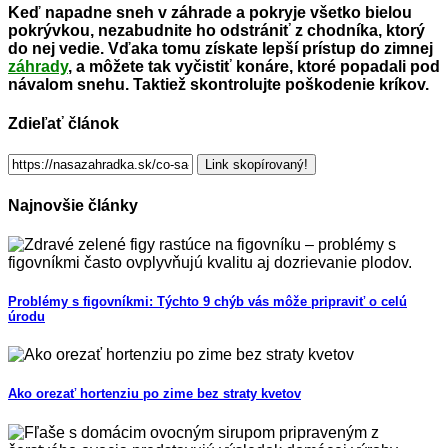
Keď napadne sneh v záhrade a pokryje všetko bielou
pokrývkou, nezabudnite ho odstrániť z chodníka, ktorý
do nej vedie. Vďaka tomu získate lepší prístup do zimnej
záhrady
, a môžete tak vyčistiť konáre, ktoré popadali pod
návalom snehu. Taktiež skontrolujte poškodenie kríkov.
Zdieľať článok
Link skopírovaný!
Najnovšie články
Problémy s figovníkmi: Týchto 9 chýb vás môže pripraviť o celú
úrodu
Ako orezať hortenziu po zime bez straty kvetov