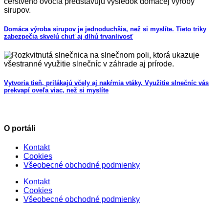
Domáca výroba sirupov je jednoduchšia, než si myslíte. Tieto triky
zabezpečia skvelú chuť aj dlhú trvanlivosť
Vytvoria tieň, prilákajú včely aj nakŕmia vtáky. Využitie slnečníc vás
prekvapí oveľa viac, než si myslíte
O portáli
Kontakt
Cookies
Všeobecné obchodné podmienky
Kontakt
Cookies
Všeobecné obchodné podmienky