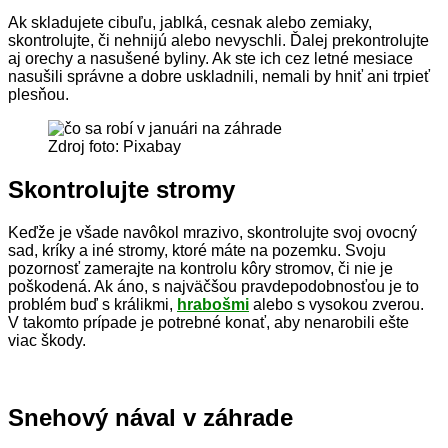
Ak skladujete cibuľu, jablká, cesnak alebo zemiaky,
skontrolujte, či nehnijú alebo nevyschli. Ďalej prekontrolujte
aj orechy a nasušené byliny. Ak ste ich cez letné mesiace
nasušili správne a dobre uskladnili, nemali by hniť ani trpieť
plesňou.
Zdroj foto: Pixabay
Skontrolujte stromy
Keďže je všade navôkol mrazivo, skontrolujte svoj ovocný
sad, kríky a iné stromy, ktoré máte na pozemku. Svoju
pozornosť zamerajte na kontrolu kôry stromov, či nie je
poškodená. Ak áno, s najväčšou pravdepodobnosťou je to
problém buď s králikmi,
hrabošmi
alebo s vysokou zverou.
V takomto prípade je potrebné konať, aby nenarobili ešte
viac škody.
Snehový nával v záhrade