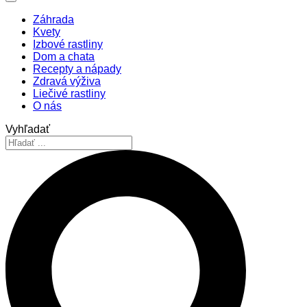
Záhrada
Kvety
Izbové rastliny
Dom a chata
Recepty a nápady
Zdravá výživa
Liečivé rastliny
O nás
Vyhľadať