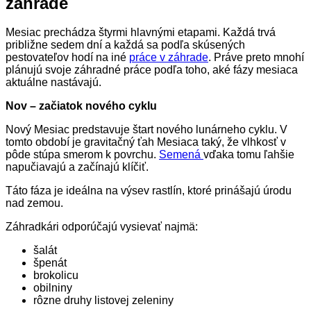
záhrade
Mesiac prechádza štyrmi hlavnými etapami. Každá trvá
približne sedem dní a každá sa podľa skúsených
pestovateľov hodí na iné
práce v záhrade
. Práve preto mnohí
plánujú svoje záhradné práce podľa toho, aké fázy mesiaca
aktuálne nastávajú.
Nov – začiatok nového cyklu
Nový Mesiac predstavuje štart nového lunárneho cyklu. V
tomto období je gravitačný ťah Mesiaca taký, že vlhkosť v
pôde stúpa smerom k povrchu.
Semená
vďaka tomu ľahšie
napučiavajú a začínajú klíčiť.
Táto fáza je ideálna na výsev rastlín, ktoré prinášajú úrodu
nad zemou.
Záhradkári odporúčajú vysievať najmä:
šalát
špenát
brokolicu
obilniny
rôzne druhy listovej zeleniny