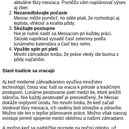
aktuálne fázy mesiaca. Pomôžu vám naplánovať výsev
aj zber.
Nezanedbávajte počasie
Mesiac môže pomôcť, no stále platí, že rozhodujú aj
teplota, vlhkosť a kvalita pôdy.
Skúšajte postupne
Nie je nutné riadiť sa Mesiacom pri každej práci.
Skúste napríklad vysadiť časť zeleniny podľa
lunárneho kalendára a časť bez neho.
Využite spln pri pletí
Mnohí záhradkári tvrdia, že práve vtedy ide burina z
pôdy najľahšie.
Staré tradície sa vracajú
Aj keď moderné záhradkárstvo využíva množstvo
technológií, čoraz viac ľudí sa vracia k prírode a tradičným
postupom. Lunárne pestovanie patrí medzi tie, ktoré prežili
stáročia. Nie každý pestovateľ je presvedčený, že Mesiac
dokáže ovplyvniť úrodu. No mnohí tvrdia, že keď začali
sledovať fázy mesiaca, ich rastliny boli silnejšie a zdravšie.
Možno ide len o lepšie plánovanie práce. Možno však naozaj
existuje jemné spojenie medzi oblohou a našimi záhradami.
A možno keď sa najbližšie pozriete na nočnú oblohu, už