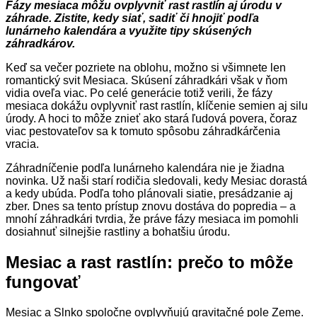
Fázy mesiaca môžu ovplyvniť rast rastlín aj úrodu v
záhrade. Zistite, kedy siať, sadiť či hnojiť podľa
lunárneho kalendára a využite tipy skúsených
záhradkárov.
Keď sa večer pozriete na oblohu, možno si všimnete len
romantický svit Mesiaca. Skúsení záhradkári však v ňom
vidia oveľa viac. Po celé generácie totiž verili, že fázy
mesiaca dokážu ovplyvniť rast rastlín, klíčenie semien aj silu
úrody. A hoci to môže znieť ako stará ľudová povera, čoraz
viac pestovateľov sa k tomuto spôsobu záhradkárčenia
vracia.
Záhradníčenie podľa lunárneho kalendára nie je žiadna
novinka. Už naši starí rodičia sledovali, kedy Mesiac dorastá
a kedy ubúda. Podľa toho plánovali siatie, presádzanie aj
zber. Dnes sa tento prístup znovu dostáva do popredia – a
mnohí záhradkári tvrdia, že práve fázy mesiaca im pomohli
dosiahnuť silnejšie rastliny a bohatšiu úrodu.
Mesiac a rast rastlín: prečo to môže
fungovať
Mesiac a Slnko spoločne ovplyvňujú gravitačné pole Zeme.