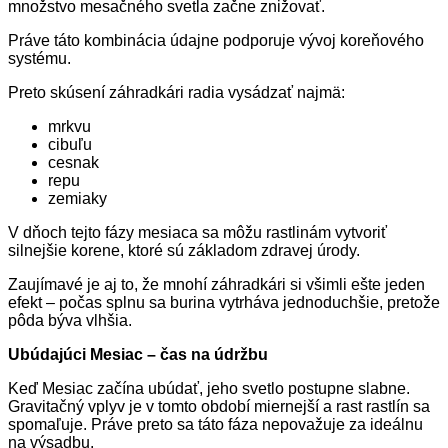
množstvo mesačného svetla začne znižovať.
Práve táto kombinácia údajne podporuje vývoj koreňového
systému.
Preto skúsení záhradkári radia vysádzať najmä:
mrkvu
cibuľu
cesnak
repu
zemiaky
V dňoch tejto fázy mesiaca sa môžu rastlinám vytvoriť
silnejšie korene, ktoré sú základom zdravej úrody.
Zaujímavé je aj to, že mnohí záhradkári si všimli ešte jeden
efekt – počas splnu sa burina vytrháva jednoduchšie, pretože
pôda býva vlhšia.
Ubúdajúci Mesiac – čas na údržbu
Keď Mesiac začína ubúdať, jeho svetlo postupne slabne.
Gravitačný vplyv je v tomto období miernejší a rast rastlín sa
spomaľuje. Práve preto sa táto fáza nepovažuje za ideálnu
na výsadbu.