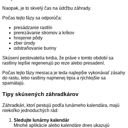
Naopak, je to skvelý čas na údržbu záhrady.
Počas tejto fázy sa odporúča:
presádzanie rastlín
prerezávanie stromov a kríkov
hnojenie pôdy
zber úrody
odstraňovanie buriny
Skúsení pestovatelia tvrdia, že práve v tomto období sa
rastliny lepšie regenerujú po reze alebo presadení.
Počas tejto fázy mesiaca je teda najlepšie vykonávať zásahy
do rastu, lebo rastliny najmenej trpia a rýchlejšie sa
spamätajú.
Tipy skúsených záhradkárov
Záhradkári, ktorí pestujú podľa lunárneho kalendára, majú
niekoľko jednoduchých rád:
Sledujte lunárny kalendár
Mnohé aplikácie alebo kalendáre dnes ukazujú