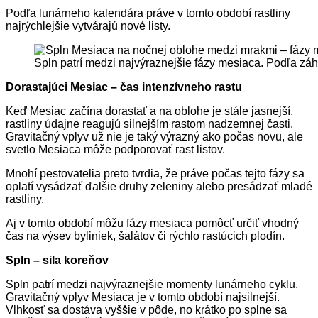
Podľa lunárneho kalendára práve v tomto období rastliny
najrýchlejšie vytvárajú nové listy.
Spln patrí medzi najvýraznejšie fázy mesiaca. Podľa záhr
Dorastajúci Mesiac – čas intenzívneho rastu
Keď Mesiac začína dorastať a na oblohe je stále jasnejší,
rastliny údajne reagujú silnejším rastom nadzemnej časti.
Gravitačný vplyv už nie je taký výrazný ako počas novu, ale
svetlo Mesiaca môže podporovať rast listov.
Mnohí pestovatelia preto tvrdia, že práve počas tejto fázy sa
oplatí vysádzať ďalšie druhy zeleniny alebo presádzať mladé
rastliny.
Aj v tomto období môžu fázy mesiaca pomôcť určiť vhodný
čas na výsev byliniek, šalátov či rýchlo rastúcich plodín.
Spln – sila koreňov
Spln patrí medzi najvýraznejšie momenty lunárneho cyklu.
Gravitačný vplyv Mesiaca je v tomto období najsilnejší.
Vlhkosť sa dostáva vyššie v pôde, no krátko po splne sa