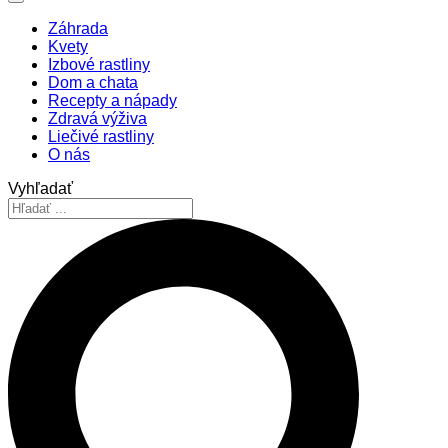
Záhrada
Kvety
Izbové rastliny
Dom a chata
Recepty a nápady
Zdravá výživa
Liečivé rastliny
O nás
Vyhľadať