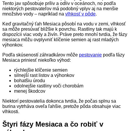
Tento jav spôsobuje príliv a odliv v oceánoch, no podľa
niektorých pestovateľov má podobný vplyv aj na menšie
množstvo vody – napríklad na
vlhkosť v pôde
.
Keď gravitačný ťah Mesiaca pôsobí na vodu v zemi, vlhkosť
sa môže presúvať bližšie k povrchu. Rastliny tak majú k
dispozícii viac vody a živín. Práve preto mnohí tvrdia, že fázy
mesiaca môžu ovplyvniť klíčenie semien aj rast mladých
výhonkov.
Podľa skúseností záhradkárov môže
pestovanie
podľa fázy
Mesiaca priniesť niekoľko výhod:
rýchlejšie klíčenie semien
silnejší rast listov a výhonkov
bohatšiu úrodu
odolnejšie rastliny voči chorobám
menej škodcov
Niektorí pestovatelia dokonca tvrdia, že počas splnu sa
burina vytrháva oveľa ľahšie, pretože pôda obsahuje viac
vlhkosti.
Štyri fázy Mesiaca a čo robiť v