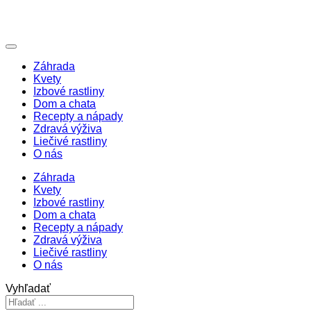
Záhrada
Kvety
Izbové rastliny
Dom a chata
Recepty a nápady
Zdravá výživa
Liečivé rastliny
O nás
Záhrada
Kvety
Izbové rastliny
Dom a chata
Recepty a nápady
Zdravá výživa
Liečivé rastliny
O nás
Vyhľadať