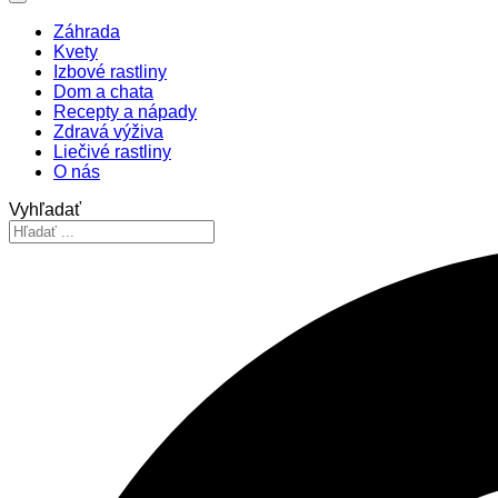
Záhrada
Kvety
Izbové rastliny
Dom a chata
Recepty a nápady
Zdravá výživa
Liečivé rastliny
O nás
Vyhľadať