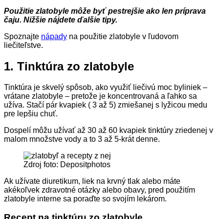
Použitie zlatobyle môže byť pestrejšie ako len príprava
čaju. Nižšie nájdete ďalšie tipy.
Spoznajte
nápady
na použitie zlatobyle v ľudovom
liečiteľstve.
1. Tinktúra zo zlatobyle
Tinktúra je skvelý spôsob, ako využiť liečivú moc byliniek –
vrátane zlatobyle – pretože je koncentrovaná a ľahko sa
užíva. Stačí pár kvapiek ( 3 až 5) zmiešanej s lyžicou medu
pre lepšiu chuť.
Dospelí môžu užívať až 30 až 60 kvapiek tinktúry zriedenej v
malom množstve vody a to 3 až 5-krát denne.
Zdroj foto: Depositphotos
Ak užívate diuretikum, liek na krvný tlak alebo máte
akékoľvek zdravotné otázky alebo obavy, pred použitím
zlatobyle interne sa poraďte so svojím lekárom.
Recept na tinktúru zo zlatobyle