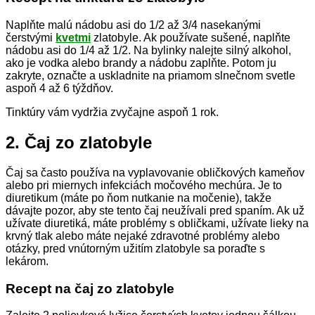
Naplňte malú nádobu asi do 1/2 až 3/4 nasekanými
čerstvými
kvetmi
zlatobyle. Ak používate sušené, naplňte
nádobu asi do 1/4 až 1/2. Na bylinky nalejte silný alkohol,
ako je vodka alebo brandy a nádobu zaplňte. Potom ju
zakryte, označte a uskladnite na priamom slnečnom svetle
aspoň 4 až 6 týždňov.
Tinktúry vám vydržia zvyčajne aspoň 1 rok.
2. Čaj zo zlatobyle
Čaj sa často používa na vyplavovanie obličkových kameňov
alebo pri miernych infekciách močového mechúra. Je to
diuretikum (máte po ňom nutkanie na močenie), takže
dávajte pozor, aby ste tento čaj neužívali pred spaním. Ak už
užívate diuretiká, máte problémy s obličkami, užívate lieky na
krvný tlak alebo máte nejaké zdravotné problémy alebo
otázky, pred vnútorným užitím zlatobyle sa poraďte s
lekárom.
Recept na čaj zo zlatobyle