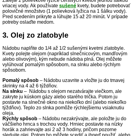
Zalejte 2 polievkové lyžice čerstvých kvetov jednou šálkou
vriacej vody. Ak používate
sušené
kvety, budete potrebovať
polovičné množstvo (1 polievková lyžica na 1 šálku vody).
Pred scedením prikryte a lúhujte 15 až 20 minút. V prípade
potreby oslaďte medom.
3. Olej zo zlatobyle
Nádobu naplňte do 1/4 až 1/2 sušenými kvetmi zlatobyle.
Kvety polejte olejom (napríklad slnečnicovým, mandľovým
alebo olivovým), kým nebude nádoba plná. Olej môžete
vylúhovať pomalým spôsobom, na slnku alebo rýchlym
spôsobom.
Pomalý spôsob
– Nádobu uzavrite a vložte ju do tmavej
skrinky na 4 až 6 týždňov.
Na slnku
– Nádobu s olejom nezatvárajte viečkom, ale
zakryte ju kúskom gázy alebo starého trička. Potom ju
postavte na slnečné okno na niekoľko dní (alebo niekoľko
týždňov). Teplo zo slnka pomôže rýchlejšiemu vsiaknutiu
oleja.
Rýchly spôsob
– Nádobu nezakrývajte, ale položte ju do
väčšieho hrnca s trochou vody. Hrniec postavte na nízky
horák a zahrievajte asi 2 až 3 hodiny, pričom pozorne
sledujte olej. Potom ho môžete scediť a ihneď použiť, alebo