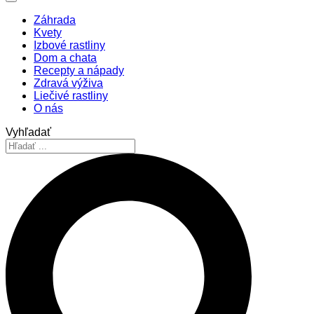
Záhrada
Kvety
Izbové rastliny
Dom a chata
Recepty a nápady
Zdravá výživa
Liečivé rastliny
O nás
Vyhľadať