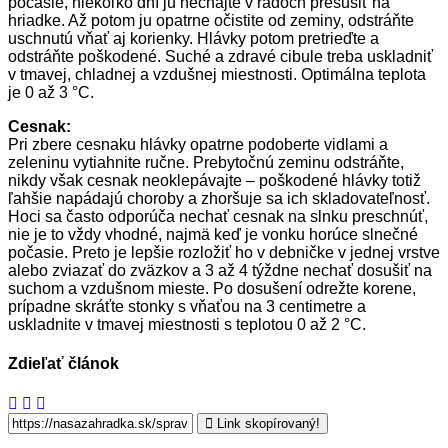
počasie, niekoľko dní ju nechajte v radoch presušiť na
hriadke. Až potom ju opatrne očistite od zeminy, odstráňte
uschnutú vňať aj korienky. Hlávky potom pretrieďte a
odstráňte poškodené. Suché a zdravé cibule treba uskladniť
v tmavej, chladnej a vzdušnej miestnosti. Optimálna teplota
je 0 až 3 °C.
Cesnak:
Pri zbere cesnaku hlávky opatrne podoberte vidlami a
zeleninu vytiahnite ručne. Prebytočnú zeminu odstráňte,
nikdy však cesnak neoklepávajte – poškodené hlávky totiž
ľahšie napádajú choroby a zhoršuje sa ich skladovateľnosť.
Hoci sa často odporúča nechať cesnak na slnku preschnúť,
nie je to vždy vhodné, najmä keď je vonku horúce slnečné
počasie. Preto je lepšie rozložiť ho v debničke v jednej vrstve
alebo zviazať do zväzkov a 3 až 4 týždne nechať dosušiť na
suchom a vzdušnom mieste. Po dosušení odrežte korene,
prípadne skráťte stonky s vňaťou na 3 centimetre a
uskladnite v tmavej miestnosti s teplotou 0 až 2 °C.
Zdieľať článok
Link skopírovaný!