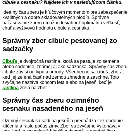
cibule a cesnaku? Nájdete ich v nasledujúcom článku.
Ideálny čas zberu je kľúčovým momentom pre zabezpečenie
kvalitných a dobre skladovateľných plodín. Správne
načasovanie zberu umožní dosiahnuť optimálnu veľkosť,
chuť a výživovú hodnotu cibule a cesnaku.
Správny zber cibule pestovanej zo
sadzačky
Cibuľa
je dvojročná rastlina, ktorá sa pestuje zo semena
alebo sadenice, známej aj ako sadzačka. Správny čas zberu
cibule závisí od typu a odrody. Všeobecne sa cibuľa zberá,
keď jej zelená časť nad zemou zhnedne a zaschne. Toto
zvyčajne nastáva koncom leta alebo na jeseň, keď je
rastlina
zrelá na zber.
Správny čas zberu ozimného
cesnaku nasadeného na jeseň
Ozimný cesnak sa sadí na jeseň a prechádza cez obdobie
klíčenia a rastu počas zimy. Zber sa zvyčajne vykonáva v