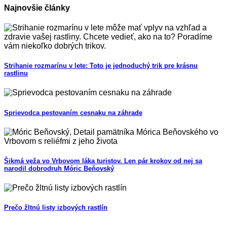
Najnovšie články
Strihanie rozmarínu v lete: Toto je jednoduchý trik pre krásnu
rastlinu
Sprievodca pestovaním cesnaku na záhrade
Šikmá veža vo Vrbovom láka turistov. Len pár krokov od nej sa
narodil dobrodruh Móric Beňovský
Prečo žltnú listy izbových rastlín