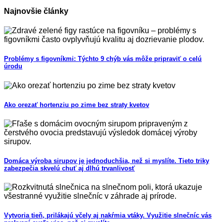
Najnovšie články
Problémy s figovníkmi: Týchto 9 chýb vás môže pripraviť o celú
úrodu
Ako orezať hortenziu po zime bez straty kvetov
Domáca výroba sirupov je jednoduchšia, než si myslíte. Tieto triky
zabezpečia skvelú chuť aj dlhú trvanlivosť
Vytvoria tieň, prilákajú včely aj nakŕmia vtáky. Využitie slnečníc vás