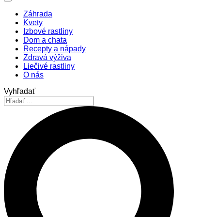
Záhrada
Kvety
Izbové rastliny
Dom a chata
Recepty a nápady
Zdravá výživa
Liečivé rastliny
O nás
Vyhľadať