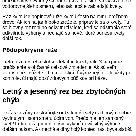
dlhé kostrové výhony sa ponechávajú a skôr sa vyväzujú do
vodorovnejšieho smeru, lebo tak lepšie zakladajú kvety.
Raz kvitnúce popínavé ruže kvitnú často na minuloročnom
dreve. Ak ich na jar hlboko zrežete, pripravíte sa o kvety. Tu
sa hlavný rez robí po odkvitnutí v lete, keď sa odstránia staré
odkvitnuté výhony a nechajú sa nové, ktoré ponesú kvety
ďalší rok.
Pôdopokryvné ruže
Tieto ruže netreba strihať detailne každý rok. Stačí jarné
prečistenie a občasné celkové zmladenie. Ak sú veľmi
zahustené, môžete ich na jar skrátiť výraznejšie, ale vždy po
kontrole, či majú dosť zdravých púčikov pri báze.
Letný a jesenný rez bez zbytočných
chýb
Počas sezóny odstraňujte odkvitnuté kvety nad prvým dobre
vyvinutým listom smerujúcim von. Prečo nie len samotný
kvet? Lebo ruža potom lepšie vytvorí nový silný výhon s
ďalším pukom. Ak necháte dlhý holý koniec, rast býva slabší.