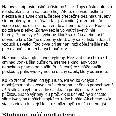
Najprv si pripravte ostré a čisté nožnice. Tupý nástroj pletivo
rozstrapká a rana sa horšie hojí. Ak režete viac rastlín a
niektorá je zjavne chorá, čepele priebežne dezinfikujte, aby
ste problémy neprenášali ďalej. Začnite tým, že odstránite
všetko suché, čierne, namrznuté a zlomené drevo. Režte až
po zdravé pletivo. Zdravý rez je vo vnútri svetlý, nie
hnedý. Potom vyrežte výhony, ktoré sa krížia alebo rastú
dovnútra kra. Cieľ je otvorený stred, aby sa ku listom dostal
vzduch a svetlo. Toto býva pri strihaní ruží dôležitejšie než
presný počet ponechaných púčikov.
Nakoniec skracujte hlavné výhony. Rez veďte asi 0,5 až 1
cm nad vonkajším púčikom, mierne šikmo, aby voda
nestekala priamo na púčik. Príliš tesný rez môže púčik
poškodiť, príliš vysoký nechá suchý čapík, ktorý odumiera.
Koľko zrezať, závisí od typu ruže. Pri veľkokvetých a
mnohých mnohokvetých ružiach sa na jar často ponecháva 3
až 5 silných výhonov a tie sa skrátia približne na 3 až 5
púčikov. Slabé výhony idú preč. Ak je ker vitálny a chcete
silné kvety na dlhších stopkách, režte hlbšie. Ak chcete skôr
viac kvetov a hustejší ker, rez môže byť o niečo miernejší.
Strihanie ruží podľa typu