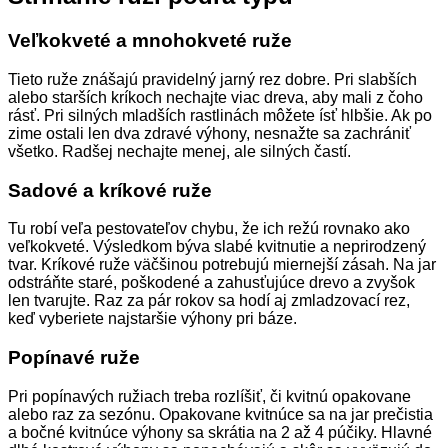
Veľkokveté a mnohokveté ruže
Tieto ruže znášajú pravidelný jarný rez dobre. Pri slabších
alebo starších kríkoch nechajte viac dreva, aby mali z čoho
rásť. Pri silných mladších rastlinách môžete ísť hlbšie. Ak po
zime ostali len dva zdravé výhony, nesnažte sa zachrániť
všetko. Radšej nechajte menej, ale silných častí.
Sadové a kríkové ruže
Tu robí veľa pestovateľov chybu, že ich režú rovnako ako
veľkokveté. Výsledkom býva slabé kvitnutie a neprirodzený
tvar. Kríkové ruže väčšinou potrebujú miernejší zásah. Na jar
odstráňte staré, poškodené a zahusťujúce drevo a zvyšok
len tvarujte. Raz za pár rokov sa hodí aj zmladzovací rez,
keď vyberiete najstaršie výhony pri báze.
Popínavé ruže
Pri popínavých ružiach treba rozlíšiť, či kvitnú opakovane
alebo raz za sezónu. Opakovane kvitnúce sa na jar prečistia
a bočné kvitnúce výhony sa skrátia na 2 až 4 púčiky. Hlavné