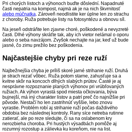
Pri chorých listoch a výhonoch buďte dôslední. Napadnuté
časti nepatria na kompost, najmä ak je na nich škvrnitosť
alebo múčnatka
. Zároveň neodlistite ker úplne len zo strachu
z choroby. Ruža potrebuje listy na fotosyntézu a obnovu síl.
Na jeseň odstráňte len zjavne choré, poškodené a nevyzreté
časti. Dlhé výhony skráťte tak, aby ich vietor nelámal o oporu
alebo o seba navzájom. Zvyšok nechajte na jar, keď už bude
jasné, čo zimu prežilo bez poškodenia.
Najčastejšie chyby pri reze ruží
Najbežnejšia chyba je príliš skoré jarné strihanie ruží. Druhá
je strach rezať vôbec. Ruža potom starne, zahusťuje sa a
kvitne skôr na koncoch dlhých slabých prútov. Časté je aj
nesprávne rozpoznanie planých výhonov pri vrúbľovaných
ružiach. Ak výhon vyrastá spod miesta očkovania, býva
bujnejší, má iný charakter listov a patrí preč čo najnižšie pri
pôvode. Nestačí ho len zastrihnúť vyššie, lebo znovu
vyrastie. Problém robí aj strihanie ruží počas daždivého
obdobia bez následnej kontroly. Rany síce netreba rutinne
zatierať, ale po reze sledujte, či sa na oslabenom kry
nerozbieha choroba. Pri hustých výsadbách pomôže aj
rozumný rozostup a zálievka ku koreňom, nie na list.