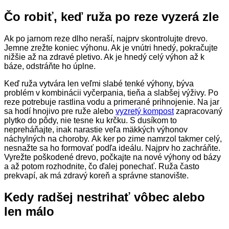
Čo robiť, keď ruža po reze vyzerá zle
Ak po jarnom reze dlho neraší, najprv skontrolujte drevo.
Jemne zrežte koniec výhonu. Ak je vnútri hnedý, pokračujte
nižšie až na zdravé pletivo. Ak je hnedý celý výhon až k
báze, odstráňte ho úplne.
Keď ruža vytvára len veľmi slabé tenké výhony, býva
problém v kombinácii vyčerpania, tieňa a slabšej výživy. Po
reze potrebuje rastlina vodu a primerané prihnojenie. Na jar
sa hodí hnojivo pre ruže alebo
vyzretý kompost
zapracovaný
plytko do pôdy, nie tesne ku krčku. S dusíkom to
nepreháňajte, inak narastie veľa mäkkých výhonov
náchylných na choroby. Ak ker po zime namrzol takmer celý,
nesnažte sa ho formovať podľa ideálu. Najprv ho zachráňte.
Vyrežte poškodené drevo, počkajte na nové výhony od bázy
a až potom rozhodnite, čo ďalej ponechať. Ruža často
prekvapí, ak má zdravý koreň a správne stanovište.
Kedy radšej nestrihať vôbec alebo
len málo