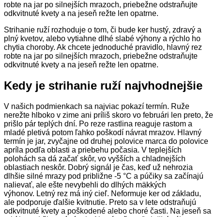
Strihanie ruží rozhoduje o tom, či bude ker hustý, zdravý a
plný kvetov, alebo vytiahne dlhé slabé výhony a rýchlo ho
chytia choroby. Ak chcete jednoduché pravidlo, hlavný rez
robte na jar po silnejších mrazoch, priebežne odstraňujte
odkvitnuté kvety a na jeseň režte len opatrne.
Kedy je strihanie ruží najvhodnejšie
V našich podmienkach sa najviac pokazí termín. Ruže
nerežte hlboko v zime ani príliš skoro vo februári len preto, že
prišlo pár teplých dní. Po reze rastlina reaguje rastom a
mladé pletivá potom ľahko poškodí návrat mrazov. Hlavný
termín je jar, zvyčajne od druhej polovice marca do polovice
apríla podľa oblasti a priebehu počasia. V teplejších
polohách sa dá začať skôr, vo vyšších a chladnejších
oblastiach neskôr. Dobrý signál je čas, keď už nehrozia
dlhšie silné mrazy pod približne -5 °C a púčiky sa začínajú
nalievať, ale ešte nevybehli do dlhých mäkkých
výhonov. Letný rez má iný cieľ. Neformuje ker od základu,
ale podporuje ďalšie kvitnutie. Preto sa v lete odstraňujú
odkvitnuté kvety a poškodené alebo choré časti. Na jeseň sa