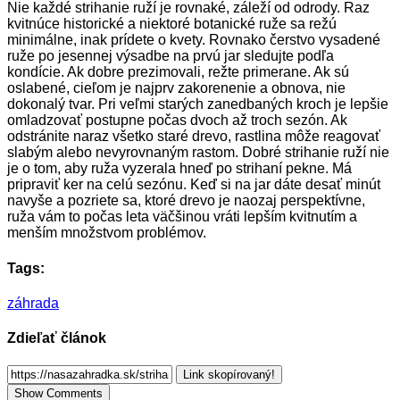
Nie každé strihanie ruží je rovnaké, záleží od odrody. Raz
kvitnúce historické a niektoré botanické ruže sa režú
minimálne, inak prídete o kvety. Rovnako čerstvo vysadené
ruže po jesennej výsadbe na prvú jar sledujte podľa
kondície. Ak dobre prezimovali, režte primerane. Ak sú
oslabené, cieľom je najprv zakorenenie a obnova, nie
dokonalý tvar. Pri veľmi starých zanedbaných kroch je lepšie
omladzovať postupne počas dvoch až troch sezón. Ak
odstránite naraz všetko staré drevo, rastlina môže reagovať
slabým alebo nevyrovnaným rastom. Dobré strihanie ruží nie
je o tom, aby ruža vyzerala hneď po strihaní pekne. Má
pripraviť ker na celú sezónu. Keď si na jar dáte desať minút
navyše a pozriete sa, ktoré drevo je naozaj perspektívne,
ruža vám to počas leta väčšinou vráti lepším kvitnutím a
menším množstvom problémov.
Tags:
záhrada
Zdieľať článok
Link skopírovaný!
Show Comments