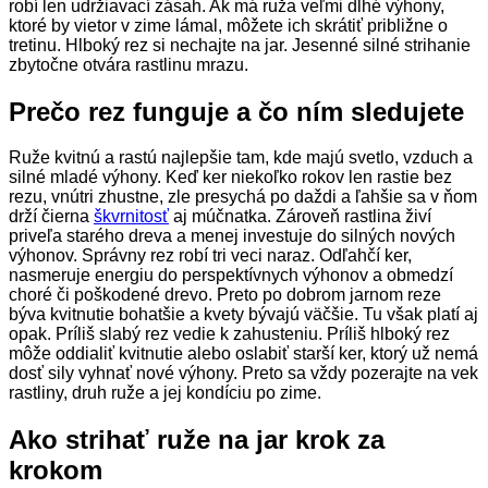
robí len udržiavací zásah. Ak má ruža veľmi dlhé výhony,
ktoré by vietor v zime lámal, môžete ich skrátiť približne o
tretinu. Hlboký rez si nechajte na jar. Jesenné silné strihanie
zbytočne otvára rastlinu mrazu.
Prečo rez funguje a čo ním sledujete
Ruže kvitnú a rastú najlepšie tam, kde majú svetlo, vzduch a
silné mladé výhony. Keď ker niekoľko rokov len rastie bez
rezu, vnútri zhustne, zle presychá po daždi a ľahšie sa v ňom
drží čierna
škvrnitosť
aj múčnatka. Zároveň rastlina živí
priveľa starého dreva a menej investuje do silných nových
výhonov. Správny rez robí tri veci naraz. Odľahčí ker,
nasmeruje energiu do perspektívnych výhonov a obmedzí
choré či poškodené drevo. Preto po dobrom jarnom reze
býva kvitnutie bohatšie a kvety bývajú väčšie. Tu však platí aj
opak. Príliš slabý rez vedie k zahusteniu. Príliš hlboký rez
môže oddialiť kvitnutie alebo oslabiť starší ker, ktorý už nemá
dosť sily vyhnať nové výhony. Preto sa vždy pozerajte na vek
rastliny, druh ruže a jej kondíciu po zime.
Ako strihať ruže na jar krok za
krokom