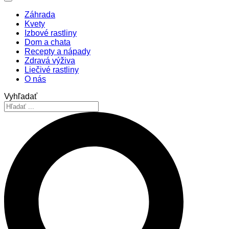
Záhrada
Kvety
Izbové rastliny
Dom a chata
Recepty a nápady
Zdravá výživa
Liečivé rastliny
O nás
Vyhľadať