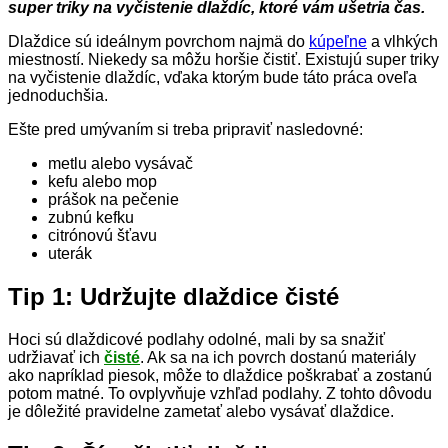
super triky na vyčistenie dlaždíc, ktoré vám ušetria čas.
Dlaždice sú ideálnym povrchom najmä do
kúpeľne
a vlhkých
miestností. Niekedy sa môžu horšie čistiť. Existujú super triky
na vyčistenie dlaždíc, vďaka ktorým bude táto práca oveľa
jednoduchšia.
Ešte pred umývaním si treba pripraviť nasledovné:
metlu alebo vysávač
kefu alebo mop
prášok na pečenie
zubnú kefku
citrónovú šťavu
uterák
Tip 1: Udržujte dlaždice čisté
Hoci sú dlaždicové podlahy odolné, mali by sa snažiť
udržiavať ich
čisté
. Ak sa na ich povrch dostanú materiály
ako napríklad piesok, môže to dlaždice poškrabať a zostanú
potom matné. To ovplyvňuje vzhľad podlahy. Z tohto dôvodu
je dôležité pravidelne zametať alebo vysávať dlaždice.