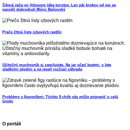
Šikmá veža vo Vrbovom láka turistov. Len pár krokov od nej sa
narodil dobrodruh Móric Beňovský
Prečo žltnú listy izbových rastlín
Užitočný muchovník si zamilujete. Na jar očarí kvetmi, v lete
sladkými plodmi a na jeseň rozžiari záhradu
Problémy s figovníkmi: Týchto 9 chýb vás môže pripraviť o celú
úrodu
O portáli