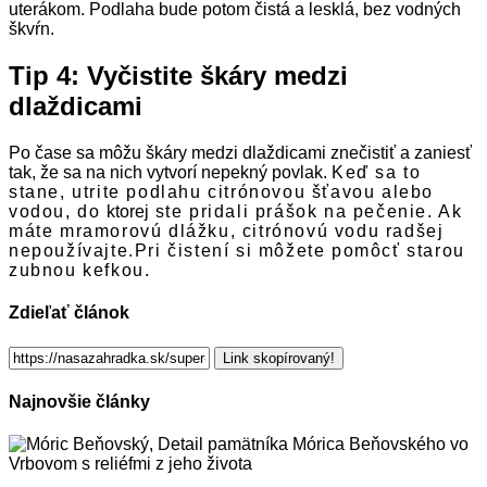
uterákom. Podlaha bude potom čistá a lesklá, bez vodných
škvŕn.
Tip 4: Vyčistite škáry medzi
dlaždicami
Po čase sa môžu škáry medzi dlaždicami znečistiť a zaniesť
tak, že sa na nich vytvorí nepekný povlak.
Keď sa to
stane, utrite podlahu citrónovou šťavou alebo
vodou, do
ktorej
ste pridali prášok na pečenie. Ak
máte mramorovú dlážku, citrónovú vodu radšej
nepoužívajte.Pri čistení si môžete pomôcť starou
zubnou kefkou.
Zdieľať článok
Link skopírovaný!
Najnovšie články