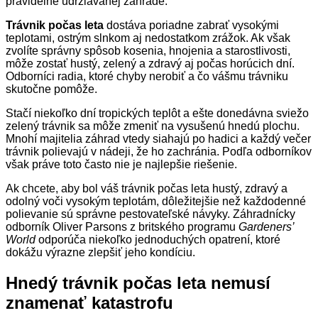
Trávnik počas leta
dostáva poriadne zabrať vysokými
teplotami, ostrým slnkom aj nedostatkom zrážok. Ak však
zvolíte správny spôsob kosenia, hnojenia a starostlivosti,
môže zostať hustý, zelený a zdravý aj počas horúcich dní.
Odborníci radia, ktoré chyby nerobiť a čo vášmu trávniku
skutočne pomôže.
Stačí niekoľko dní tropických teplôt a ešte donedávna sviežo
zelený trávnik sa môže zmeniť na vysušenú hnedú plochu.
Mnohí majitelia záhrad vtedy siahajú po hadici a každý večer
trávnik polievajú v nádeji, že ho zachránia. Podľa odborníkov
však práve toto často nie je najlepšie riešenie.
Ak chcete, aby bol váš trávnik počas leta hustý, zdravý a
odolný voči vysokým teplotám, dôležitejšie než každodenné
polievanie sú správne pestovateľské návyky. Záhradnícky
odborník Oliver Parsons z britského programu
Gardeners’
World
odporúča niekoľko jednoduchých opatrení, ktoré
dokážu výrazne zlepšiť jeho kondíciu.
Hnedý trávnik počas leta nemusí
znamenať katastrofu