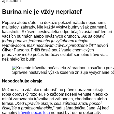
aj suchom.
Burina nie je vždy nepriateľ
Púpava alebo ďatelina dokáže pokaziť náladu nejednému
majiteľovi záhrady. Nie každý výskyt buriny však znamená
katastrofu. Skúsení pestovatelia odporúčajú zasiahnuť len pri
väčších burinách alebo inváznych druhoch. „
Ak sa objaví
jedna púpava, jednoducho ju vytiahnem ručným
vytrhávačom. Inak nechávam trávnik prirodzene žiť
,“ hovorí
Oliver Parsons. Príliš časté používanie chemických
prípravkov môže počas horúčav oslabiť samotnú trávu viac
než niekoľko burín.
Správne nastavená výška kosenia znižuje vysychanie pôdy
Nepodceňujte okraje
Možno sa to zdá ako drobnosť, no práve upravené okraje
robia obrovský rozdiel. Po každom kosení venujte niekoľko
minút zarovnaniu trávnika pri záhonoch, chodníkoch alebo
terase. „
Keď upravíte okraje, celá záhrada zrazu pôsobí
čistejšie a profesionálnejšie,
“ radí záhradníčka Jana. Aj keď
samotný
trávnik počas leta
nemusí byť úplne dokonalý,