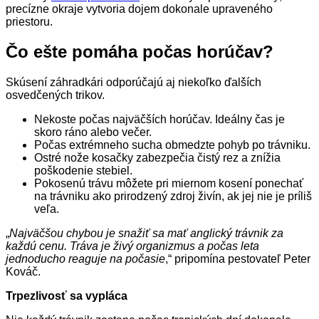
precízne okraje vytvoria dojem dokonale upraveného
priestoru.
Čo ešte pomáha počas horúčav?
Skúsení záhradkári odporúčajú aj niekoľko ďalších
osvedčených trikov.
Nekoste počas najväčších horúčav. Ideálny čas je
skoro ráno alebo večer.
Počas extrémneho sucha obmedzte pohyb po trávniku.
Ostré nože kosačky zabezpečia čistý rez a znížia
poškodenie stebiel.
Pokosenú trávu môžete pri miernom kosení ponechať
na trávniku ako prirodzený zdroj živín, ak jej nie je príliš
veľa.
„
Najväčšou chybou je snažiť sa mať anglický trávnik za
každú cenu. Tráva je živý organizmus a počas leta
jednoducho reaguje na počasie
,“ pripomína pestovateľ Peter
Kováč.
Trpezlivosť sa vypláca