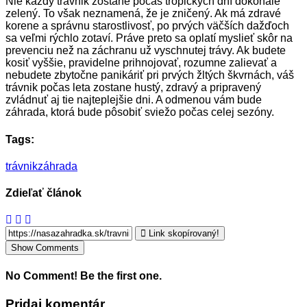
Nie každý trávnik zostane počas tropických dní dokonale
zelený. To však neznamená, že je zničený. Ak má zdravé
korene a správnu starostlivosť, po prvých väčších dažďoch
sa veľmi rýchlo zotaví. Práve preto sa oplatí myslieť skôr na
prevenciu než na záchranu už vyschnutej trávy. Ak budete
kosiť vyššie, pravidelne prihnojovať, rozumne zalievať a
nebudete zbytočne panikáriť pri prvých žltých škvrnách, váš
trávnik počas leta zostane hustý, zdravý a pripravený
zvládnuť aj tie najteplejšie dni. A odmenou vám bude
záhrada, ktorá bude pôsobiť sviežo počas celej sezóny.
Tags:
trávnik
záhrada
Zdieľať článok
Link skopírovaný!
Show Comments
No Comment! Be the first one.
Pridaj komentár