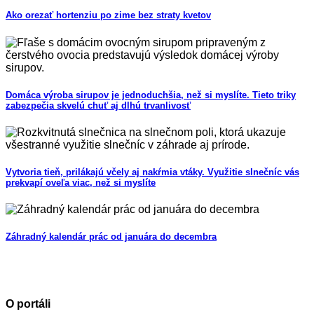
Ako orezať hortenziu po zime bez straty kvetov
Domáca výroba sirupov je jednoduchšia, než si myslíte. Tieto triky
zabezpečia skvelú chuť aj dlhú trvanlivosť
Vytvoria tieň, prilákajú včely aj nakŕmia vtáky. Využitie slnečníc vás
prekvapí oveľa viac, než si myslíte
Záhradný kalendár prác od januára do decembra
O portáli