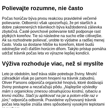
Polievajte rozumne, nie často
Počas horúčav býva prvou reakciou pravidelné večerné
polievanie. Odborníci však upozorňujú, že pri starších a
dobre zakorenených trávnikoch býva každodenná zálievka
zbytočná. Časté povrchové polievanie totiž podporuje rast
plytkých koreňov. Tie sú následne na sucho ešte citlivejšie.
Ak sa rozhodnete polievať, urobte to výdatne a radšej menej
často. Voda sa dostane hlbšie ku koreňom, ktoré budú
odolnejšie voči ďalším horúcim dňom. Takýto prístup pomáha
udržať trávnik počas leta vo výrazne lepšej kondícii.
Výživa rozhoduje viac, než si myslíte
Leto je obdobím, keď tráva stále potrebuje živiny. Mnohí
záhradkári však po jarnom hnojení na trávnik zabudnú.
Oliver Parsons odporúča organické hnojivá, ktoré dodávajú
živiny postupne a nezaťažujú pôdu. „
Najlepšie výsledky
mám s organickou zmesou obsahujúcou kostnú, rybaciu a
krvnú múčku. Stačí ju aplikovať na jar a potom ešte raz v
júni
,“ odporúča odborník. Pravidelne vyživovaný trávnik
počas leta lepšie znáša stres spôsobený vysokými teplotami