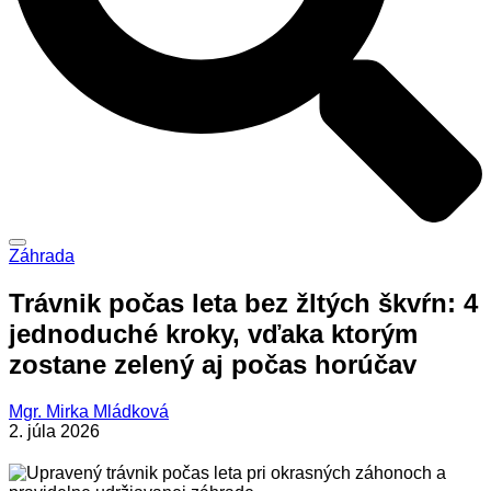
Záhrada
Trávnik počas leta bez žltých škvŕn: 4
jednoduché kroky, vďaka ktorým
zostane zelený aj počas horúčav
Mgr. Mirka Mládková
2. júla 2026