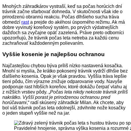
Mnohých záhradkárov vystraší, keď sa počas horúcich dní
trávnik začne sfarbovať dohneda. V skutočnosti však ide o
prirodzenú obrannú reakciu. Počas dlhšieho sucha tráva
obmedzí
rast
a prejde do akéhosi úsporného režimu. Ak má
dobre vyvinutý koreňový systém, po prvých výdatnejších
dažďoch sa zvyčajne opäť zazelená. Práve preto odborníci
upozorňujú, že trávnik počas leta netreba za každú cenu
zachraňovať každodenným polievaním.
Vyššie kosenie je najlepšou ochranou
Najčastejšou chybou býva príliš nízko nastavená kosačka.
Mnohí si myslia, že krátko pokosený trávnik vydrží dlhšie bez
ďalšieho kosenia. Opak je však pravdou. Vyššia tráva lepšie
tieni pôdu, čím výrazne znižuje odparovanie vody. Navyše
podporuje rast hlbších koreňov, ktoré dokážu čerpať vlahu aj
z nižších vrstiev pôdy. „
Počas leta nikdy nekoste trávnik príliš
nakrátko. Vyšší porast je prirodzenou ochranou pred
horúčavami
,“ radí skúsený záhradkár Milan. Ak chcete, aby
bol váš trávnik počas leta odolnejší, zdvihnite nože kosačky
o jeden stupeň vyššie než na jar.
Pravidelné hnojenie, správna výška kosenia a rozumné za