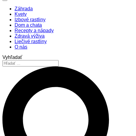
Záhrada
Kvety
Izbové rastliny
Dom a chata
Recepty a nápady
Zdravá výživa
Liečivé rastliny
O nás
Vyhľadať