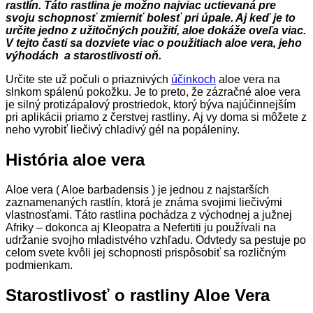
rastlín. Táto rastlina je možno najviac uctievaná pre
svoju schopnosť zmierniť bolesť pri úpale. Aj keď je to
určite jedno z užitočných použití, aloe dokáže oveľa viac.
V tejto časti sa dozviete viac o použitiach aloe vera, jeho
výhodách a starostlivosti oň.
Určite ste už počuli o priaznivých
účinkoch
aloe vera na
slnkom spálenú pokožku. Je to preto, že zázračné aloe vera
je silný protizápalový prostriedok, ktorý býva najúčinnejším
pri aplikácii priamo z čerstvej rastliny
.
Aj vy doma si môžete z
neho vyrobiť liečivý chladivý gél na popáleniny.
História aloe vera
Aloe vera ( Aloe barbadensis ) je jednou z najstarších
zaznamenaných rastlín, ktorá je známa svojimi liečivými
vlastnosťami. Táto rastlina pochádza z východnej a južnej
Afriky – dokonca aj Kleopatra a Nefertiti ju používali na
udržanie svojho mladistvého vzhľadu. Odvtedy sa pestuje po
celom svete kvôli jej schopnosti prispôsobiť sa rozličným
podmienkam.
Starostlivosť o rastliny Aloe Vera