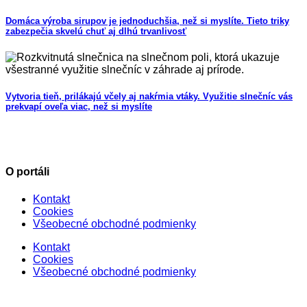
Domáca výroba sirupov je jednoduchšia, než si myslíte. Tieto triky
zabezpečia skvelú chuť aj dlhú trvanlivosť
Vytvoria tieň, prilákajú včely aj nakŕmia vtáky. Využitie slnečníc vás
prekvapí oveľa viac, než si myslíte
O portáli
Kontakt
Cookies
Všeobecné obchodné podmienky
Kontakt
Cookies
Všeobecné obchodné podmienky