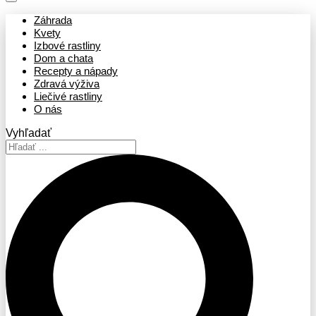
Záhrada
Kvety
Izbové rastliny
Dom a chata
Recepty a nápady
Zdravá výživa
Liečivé rastliny
O nás
Vyhľadať