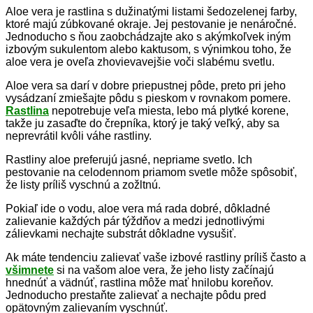
Aloe vera je rastlina s dužinatými listami šedozelenej farby,
ktoré majú zúbkované okraje. Jej pestovanie je nenáročné.
Jednoducho s ňou zaobchádzajte ako s akýmkoľvek iným
izbovým sukulentom alebo kaktusom, s výnimkou toho, že
aloe vera je oveľa zhovievavejšie voči slabému svetlu.
Aloe vera sa darí v dobre priepustnej pôde, preto pri jeho
vysádzaní zmiešajte pôdu s pieskom v rovnakom pomere.
Rastlina
nepotrebuje veľa miesta, lebo má plytké korene,
takže ju zasaďte do črepníka, ktorý je taký veľký, aby sa
neprevrátil kvôli váhe rastliny.
Rastliny aloe preferujú jasné, nepriame svetlo. Ich
pestovanie na celodennom priamom svetle môže spôsobiť,
že listy príliš vyschnú a zožltnú.
Pokiaľ ide o vodu, aloe vera má rada dobré, dôkladné
zalievanie každých pár týždňov a medzi jednotlivými
zálievkami nechajte substrát dôkladne vysušiť.
Ak máte tendenciu zalievať vaše izbové rastliny príliš často a
všimnete
si na vašom aloe vera, že jeho listy začínajú
hnednúť a vädnúť, rastlina môže mať hnilobu koreňov.
Jednoducho prestaňte zalievať a nechajte pôdu pred
opätovným zalievaním vyschnúť.