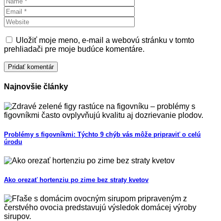
Uložiť moje meno, e-mail a webovú stránku v tomto
prehliadači pre moje budúce komentáre.
Najnovšie články
Problémy s figovníkmi: Týchto 9 chýb vás môže pripraviť o celú
úrodu
Ako orezať hortenziu po zime bez straty kvetov